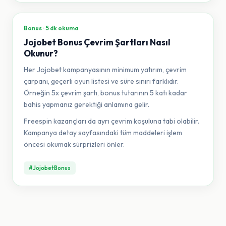
Bonus · 5 dk okuma
Jojobet Bonus Çevrim Şartları Nasıl
Okunur?
Her Jojobet kampanyasının minimum yatırım, çevrim
çarpanı, geçerli oyun listesi ve süre sınırı farklıdır.
Örneğin 5x çevrim şartı, bonus tutarının 5 katı kadar
bahis yapmanız gerektiği anlamına gelir.
Freespin kazançları da ayrı çevrim koşuluna tabi olabilir.
Kampanya detay sayfasındaki tüm maddeleri işlem
öncesi okumak sürprizleri önler.
#JojobetBonus