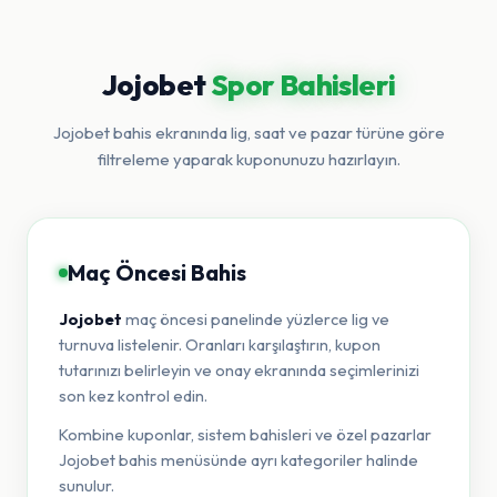
Jojobet
Spor Bahisleri
Jojobet bahis ekranında lig, saat ve pazar türüne göre
filtreleme yaparak kuponunuzu hazırlayın.
Maç Öncesi Bahis
Jojobet
maç öncesi panelinde yüzlerce lig ve
turnuva listelenir. Oranları karşılaştırın, kupon
tutarınızı belirleyin ve onay ekranında seçimlerinizi
son kez kontrol edin.
Kombine kuponlar, sistem bahisleri ve özel pazarlar
Jojobet bahis menüsünde ayrı kategoriler halinde
sunulur.