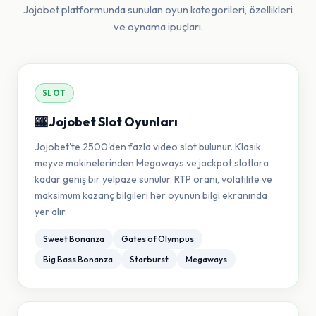
Jojobet platformunda sunulan oyun kategorileri, özellikleri
ve oynama ipuçları.
SLOT
🎰 Jojobet Slot Oyunları
Jojobet'te 2500'den fazla video slot bulunur. Klasik
meyve makinelerinden Megaways ve jackpot slotlara
kadar geniş bir yelpaze sunulur. RTP oranı, volatilite ve
maksimum kazanç bilgileri her oyunun bilgi ekranında
yer alır.
Sweet Bonanza
Gates of Olympus
Big Bass Bonanza
Starburst
Megaways