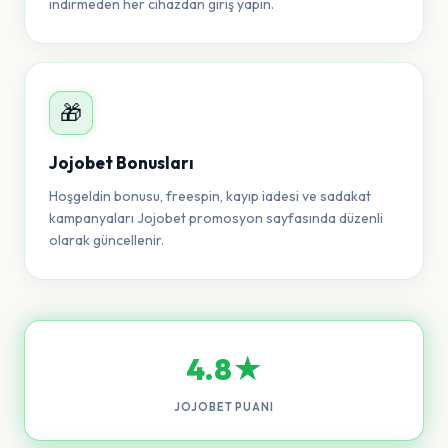
indirmeden her cihazdan giriş yapın.
🎁
Jojobet Bonusları
Hoşgeldin bonusu, freespin, kayıp iadesi ve sadakat
kampanyaları Jojobet promosyon sayfasında düzenli
olarak güncellenir.
4.8★
JOJOBET PUANI