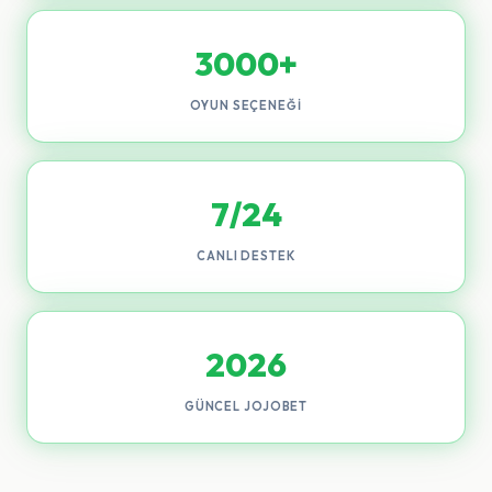
3000+
OYUN SEÇENEĞI
7/24
CANLI DESTEK
2026
GÜNCEL JOJOBET