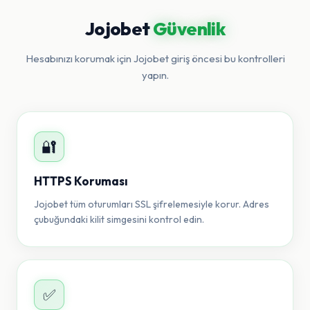
Jojobet
Güvenlik
Hesabınızı korumak için Jojobet giriş öncesi bu kontrolleri
yapın.
🔐
HTTPS Koruması
Jojobet tüm oturumları SSL şifrelemesiyle korur. Adres
çubuğundaki kilit simgesini kontrol edin.
✅