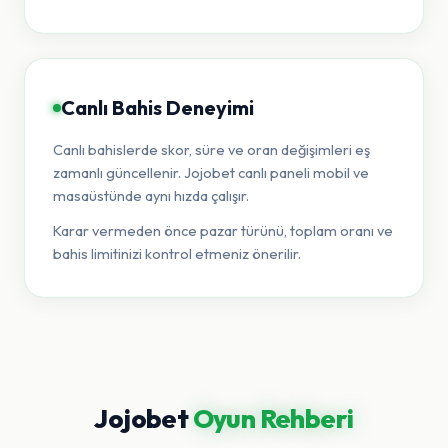
Canlı Bahis Deneyimi
Canlı bahislerde skor, süre ve oran değişimleri eş
zamanlı güncellenir. Jojobet canlı paneli mobil ve
masaüstünde aynı hızda çalışır.
Karar vermeden önce pazar türünü, toplam oranı ve
bahis limitinizi kontrol etmeniz önerilir.
Jojobet
Oyun Rehberi