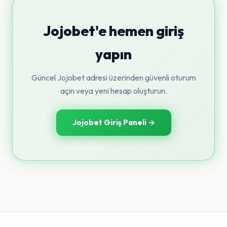
Jojobet'e hemen giriş
yapın
Güncel Jojobet adresi üzerinden güvenli oturum
açın veya yeni hesap oluşturun.
Jojobet Giriş Paneli →