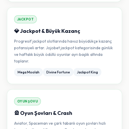
JACKPOT
💎 Jackpot & Büyük Kazanç
Progresif jackpot slotlarında havuz büyüdükçe kazanç
potansiyeli artar. Jojobet jackpot kategorisinde günlük
ve haftalık büyük ödüllü oyunlar ayrı başlık altında
toplanır.
Mega Moolah
Divine Fortune
Jackpot King
OYUN ŞOVU
🎡 Oyun Şovları & Crash
Aviator, Spaceman ve çark tabanlı oyun şovları hızlı