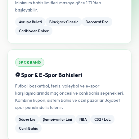
Minimum bahis limitleri masaya göre 1 TL'den
başlayabilir.
Avrupa Ruleti
Blackjack Classic
Baccarat Pro
Caribbean Poker
SPOR BAHIS
⚽ Spor & E-Spor Bahisleri
Futbol, basketbol, tenis, voleybol ve e-spor
karşılaşmalarında maç öncesi ve canlı bahis seçenekleri.
Kombine kupon, sistem bahis ve özel pazarlar Jojobet
spor panelinde listelenir.
Süper Lig
Şampiyonlar Ligi
NBA
CS2 / LoL
Canlı Bahis