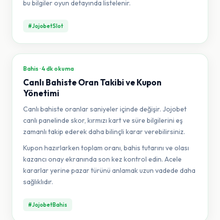
bu bilgiler oyun detayında listelenir.
#JojobetSlot
Bahis · 4 dk okuma
Canlı Bahiste Oran Takibi ve Kupon
Yönetimi
Canlı bahiste oranlar saniyeler içinde değişir. Jojobet
canlı panelinde skor, kırmızı kart ve süre bilgilerini eş
zamanlı takip ederek daha bilinçli karar verebilirsiniz.
Kupon hazırlarken toplam oranı, bahis tutarını ve olası
kazancı onay ekranında son kez kontrol edin. Acele
kararlar yerine pazar türünü anlamak uzun vadede daha
sağlıklıdır.
#JojobetBahis