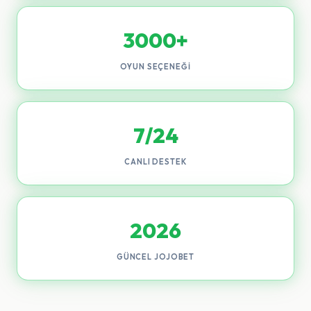
3000+
OYUN SEÇENEĞI
7/24
CANLI DESTEK
2026
GÜNCEL JOJOBET