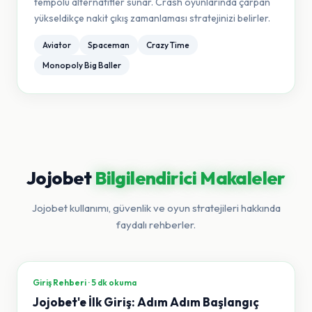
tempolu alternatifler sunar. Crash oyunlarında çarpan
yükseldikçe nakit çıkış zamanlaması stratejinizi belirler.
Aviator
Spaceman
Crazy Time
Monopoly Big Baller
Jojobet
Bilgilendirici Makaleler
Jojobet kullanımı, güvenlik ve oyun stratejileri hakkında
faydalı rehberler.
Giriş Rehberi · 5 dk okuma
Jojobet'e İlk Giriş: Adım Adım Başlangıç