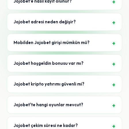
Jojobet'e nasıl kayıt olunur?
Jojobet adresi neden değişir?
Mobilden Jojobet girişi mümkün mü?
Jojobet hoşgeldin bonusu var mı?
Jojobet kripto yatırımı güvenli mi?
Jojobet'te hangi oyunlar mevcut?
Jojobet çekim süresi ne kadar?