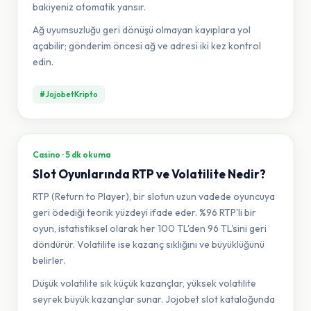
bakiyeniz otomatik yansır.
Ağ uyumsuzluğu geri dönüşü olmayan kayıplara yol
açabilir; gönderim öncesi ağ ve adresi iki kez kontrol
edin.
#JojobetKripto
Casino · 5 dk okuma
Slot Oyunlarında RTP ve Volatilite Nedir?
RTP (Return to Player), bir slotun uzun vadede oyuncuya
geri ödediği teorik yüzdeyi ifade eder. %96 RTP'li bir
oyun, istatistiksel olarak her 100 TL'den 96 TL'sini geri
döndürür. Volatilite ise kazanç sıklığını ve büyüklüğünü
belirler.
Düşük volatilite sık küçük kazançlar, yüksek volatilite
seyrek büyük kazançlar sunar. Jojobet slot kataloğunda