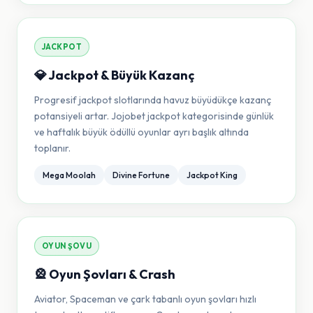
JACKPOT
💎 Jackpot & Büyük Kazanç
Progresif jackpot slotlarında havuz büyüdükçe kazanç
potansiyeli artar. Jojobet jackpot kategorisinde günlük
ve haftalık büyük ödüllü oyunlar ayrı başlık altında
toplanır.
Mega Moolah
Divine Fortune
Jackpot King
OYUN ŞOVU
🎡 Oyun Şovları & Crash
Aviator, Spaceman ve çark tabanlı oyun şovları hızlı