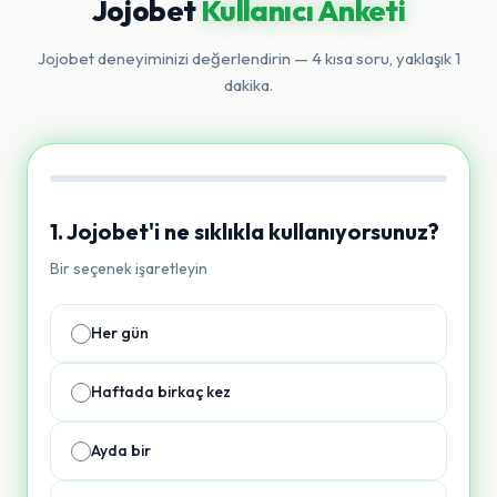
Jojobet
Kullanıcı Anketi
Jojobet deneyiminizi değerlendirin — 4 kısa soru, yaklaşık 1
dakika.
1. Jojobet'i ne sıklıkla kullanıyorsunuz?
Bir seçenek işaretleyin
Her gün
Haftada birkaç kez
Ayda bir