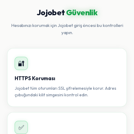
Jojobet
Güvenlik
Hesabınızı korumak için Jojobet giriş öncesi bu kontrolleri
yapın.
🔐
HTTPS Koruması
Jojobet tüm oturumları SSL şifrelemesiyle korur. Adres
çubuğundaki kilit simgesini kontrol edin.
✅