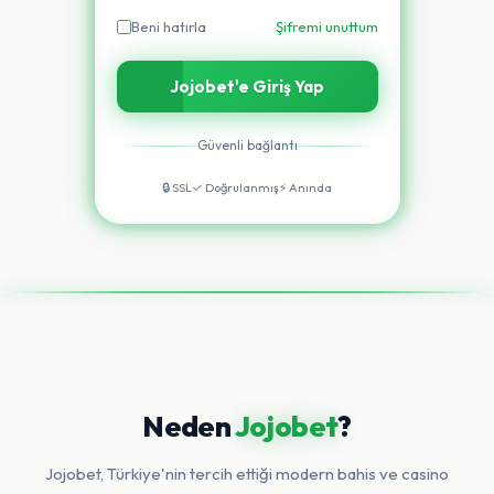
Beni hatırla
Şifremi unuttum
Jojobet'e Giriş Yap
Güvenli bağlantı
🔒 SSL
✓ Doğrulanmış
⚡ Anında
Neden
Jojobet
?
Jojobet, Türkiye'nin tercih ettiği modern bahis ve casino