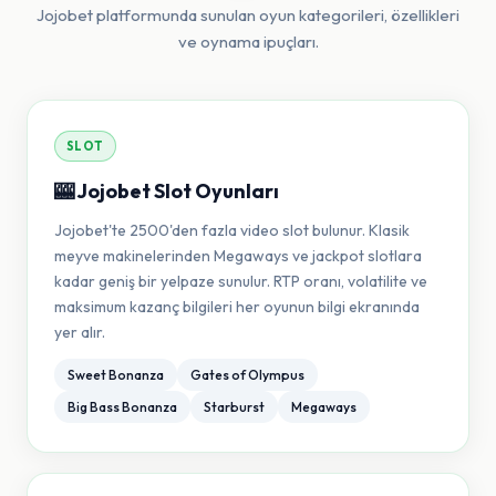
Jojobet platformunda sunulan oyun kategorileri, özellikleri
ve oynama ipuçları.
SLOT
🎰 Jojobet Slot Oyunları
Jojobet'te 2500'den fazla video slot bulunur. Klasik
meyve makinelerinden Megaways ve jackpot slotlara
kadar geniş bir yelpaze sunulur. RTP oranı, volatilite ve
maksimum kazanç bilgileri her oyunun bilgi ekranında
yer alır.
Sweet Bonanza
Gates of Olympus
Big Bass Bonanza
Starburst
Megaways