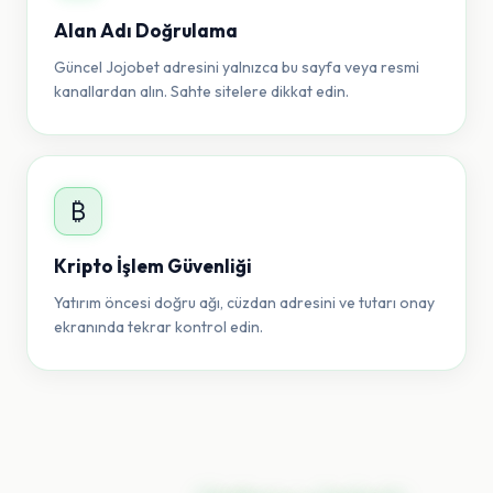
Alan Adı Doğrulama
Güncel Jojobet adresini yalnızca bu sayfa veya resmi
kanallardan alın. Sahte sitelere dikkat edin.
₿
Kripto İşlem Güvenliği
Yatırım öncesi doğru ağı, cüzdan adresini ve tutarı onay
ekranında tekrar kontrol edin.