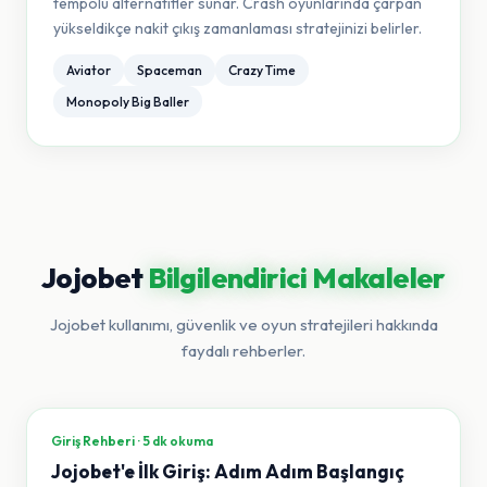
tempolu alternatifler sunar. Crash oyunlarında çarpan
yükseldikçe nakit çıkış zamanlaması stratejinizi belirler.
Aviator
Spaceman
Crazy Time
Monopoly Big Baller
Jojobet
Bilgilendirici Makaleler
Jojobet kullanımı, güvenlik ve oyun stratejileri hakkında
faydalı rehberler.
Giriş Rehberi · 5 dk okuma
Jojobet'e İlk Giriş: Adım Adım Başlangıç