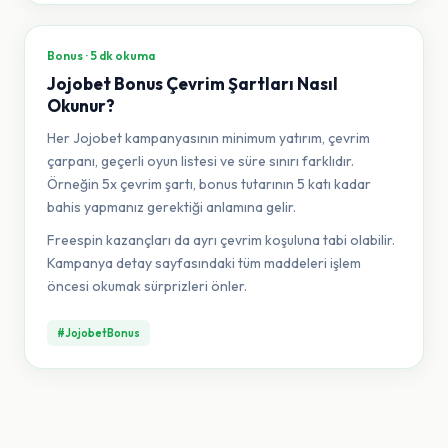
Bonus · 5 dk okuma
Jojobet Bonus Çevrim Şartları Nasıl
Okunur?
Her Jojobet kampanyasının minimum yatırım, çevrim
çarpanı, geçerli oyun listesi ve süre sınırı farklıdır.
Örneğin 5x çevrim şartı, bonus tutarının 5 katı kadar
bahis yapmanız gerektiği anlamına gelir.
Freespin kazançları da ayrı çevrim koşuluna tabi olabilir.
Kampanya detay sayfasındaki tüm maddeleri işlem
öncesi okumak sürprizleri önler.
#JojobetBonus