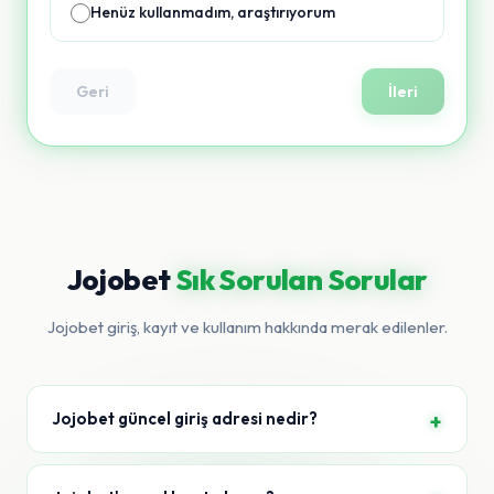
Henüz kullanmadım, araştırıyorum
Geri
İleri
Jojobet
Sık Sorulan Sorular
Jojobet giriş, kayıt ve kullanım hakkında merak edilenler.
Jojobet güncel giriş adresi nedir?