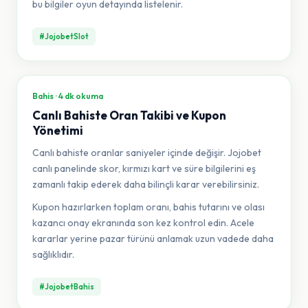
bu bilgiler oyun detayında listelenir.
#JojobetSlot
Bahis · 4 dk okuma
Canlı Bahiste Oran Takibi ve Kupon
Yönetimi
Canlı bahiste oranlar saniyeler içinde değişir. Jojobet
canlı panelinde skor, kırmızı kart ve süre bilgilerini eş
zamanlı takip ederek daha bilinçli karar verebilirsiniz.
Kupon hazırlarken toplam oranı, bahis tutarını ve olası
kazancı onay ekranında son kez kontrol edin. Acele
kararlar yerine pazar türünü anlamak uzun vadede daha
sağlıklıdır.
#JojobetBahis