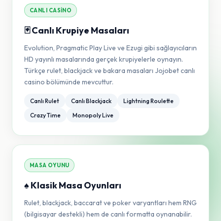
CANLI CASINO
🃏 Canlı Krupiye Masaları
Evolution, Pragmatic Play Live ve Ezugi gibi sağlayıcıların
HD yayınlı masalarında gerçek krupiyelerle oynayın.
Türkçe rulet, blackjack ve bakara masaları Jojobet canlı
casino bölümünde mevcuttur.
Canlı Rulet
Canlı Blackjack
Lightning Roulette
Crazy Time
Monopoly Live
MASA OYUNU
♠️ Klasik Masa Oyunları
Rulet, blackjack, baccarat ve poker varyantları hem RNG
(bilgisayar destekli) hem de canlı formatta oynanabilir.