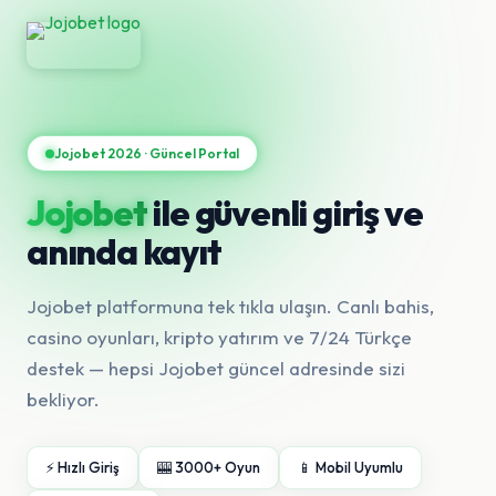
Jojobet 2026 · Güncel Portal
Jojobet
ile güvenli giriş ve
anında kayıt
Jojobet platformuna tek tıkla ulaşın. Canlı bahis,
casino oyunları, kripto yatırım ve 7/24 Türkçe
destek — hepsi Jojobet güncel adresinde sizi
bekliyor.
⚡ Hızlı Giriş
🎰 3000+ Oyun
📱 Mobil Uyumlu