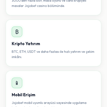
3000'den fazla slot, masa oyunu ve canlı krupiyeli
masalar Jojobet casino bölümünde.
₿
Kripto Yatırım
BTC, ETH, USDT ve daha fazlası ile hızlı yatırım ve çekim
imkânı.
📱
Mobil Erişim
Jojobet mobil uyumlu arayüzü sayesinde uygulama