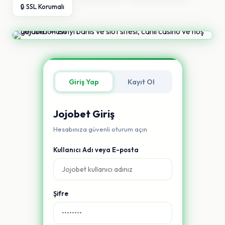
🔒 SSL Korumalı
Giriş Yap
Kayıt Ol
Jojobet Giriş
Hesabınıza güvenli oturum açın
Kullanıcı Adı veya E-posta
Şifre