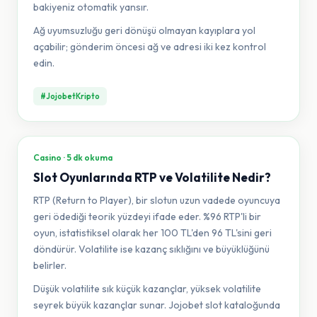
bakiyeniz otomatik yansır.
Ağ uyumsuzluğu geri dönüşü olmayan kayıplara yol
açabilir; gönderim öncesi ağ ve adresi iki kez kontrol
edin.
#JojobetKripto
Casino · 5 dk okuma
Slot Oyunlarında RTP ve Volatilite Nedir?
RTP (Return to Player), bir slotun uzun vadede oyuncuya
geri ödediği teorik yüzdeyi ifade eder. %96 RTP'li bir
oyun, istatistiksel olarak her 100 TL'den 96 TL'sini geri
döndürür. Volatilite ise kazanç sıklığını ve büyüklüğünü
belirler.
Düşük volatilite sık küçük kazançlar, yüksek volatilite
seyrek büyük kazançlar sunar. Jojobet slot kataloğunda