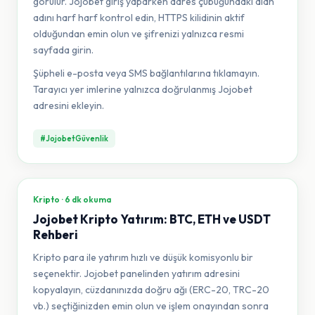
görülür. Jojobet giriş yaparken adres çubuğundaki alan
adını harf harf kontrol edin, HTTPS kilidinin aktif
olduğundan emin olun ve şifrenizi yalnızca resmi
sayfada girin.
Şüpheli e-posta veya SMS bağlantılarına tıklamayın.
Tarayıcı yer imlerine yalnızca doğrulanmış Jojobet
adresini ekleyin.
#JojobetGüvenlik
Kripto · 6 dk okuma
Jojobet Kripto Yatırım: BTC, ETH ve USDT
Rehberi
Kripto para ile yatırım hızlı ve düşük komisyonlu bir
seçenektir. Jojobet panelinden yatırım adresini
kopyalayın, cüzdanınızda doğru ağı (ERC-20, TRC-20
vb.) seçtiğinizden emin olun ve işlem onayından sonra