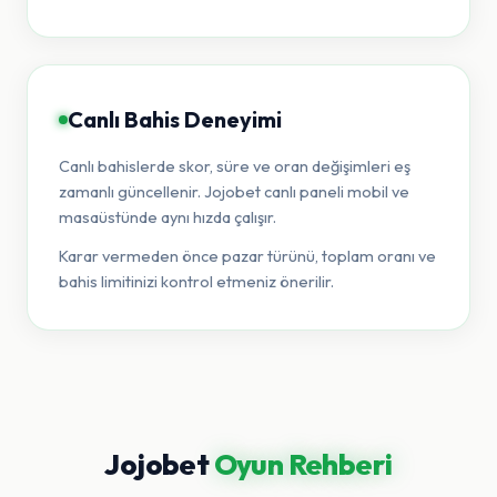
Canlı Bahis Deneyimi
Canlı bahislerde skor, süre ve oran değişimleri eş
zamanlı güncellenir. Jojobet canlı paneli mobil ve
masaüstünde aynı hızda çalışır.
Karar vermeden önce pazar türünü, toplam oranı ve
bahis limitinizi kontrol etmeniz önerilir.
Jojobet
Oyun Rehberi