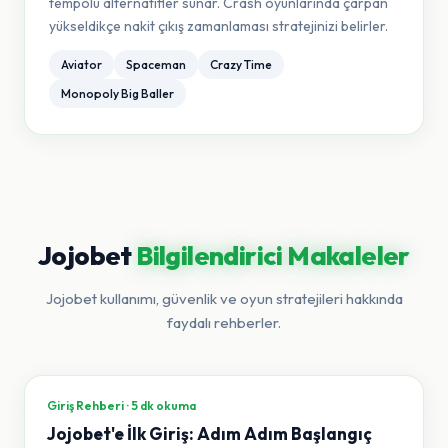
tempolu alternatifler sunar. Crash oyunlarında çarpan
yükseldikçe nakit çıkış zamanlaması stratejinizi belirler.
Aviator
Spaceman
Crazy Time
Monopoly Big Baller
Jojobet
Bilgilendirici Makaleler
Jojobet kullanımı, güvenlik ve oyun stratejileri hakkında
faydalı rehberler.
Giriş Rehberi · 5 dk okuma
Jojobet'e İlk Giriş: Adım Adım Başlangıç