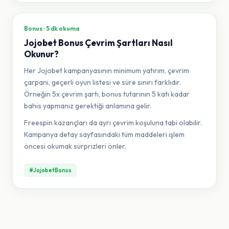
Bonus · 5 dk okuma
Jojobet Bonus Çevrim Şartları Nasıl
Okunur?
Her Jojobet kampanyasının minimum yatırım, çevrim
çarpanı, geçerli oyun listesi ve süre sınırı farklıdır.
Örneğin 5x çevrim şartı, bonus tutarının 5 katı kadar
bahis yapmanız gerektiği anlamına gelir.
Freespin kazançları da ayrı çevrim koşuluna tabi olabilir.
Kampanya detay sayfasındaki tüm maddeleri işlem
öncesi okumak sürprizleri önler.
#JojobetBonus