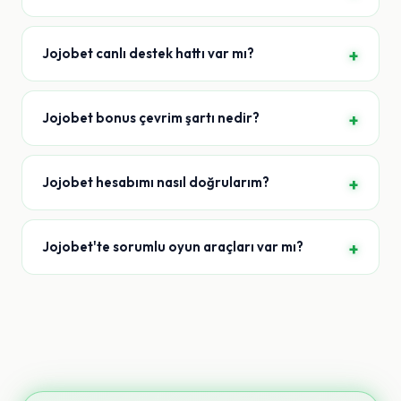
Jojobet canlı destek hattı var mı?
Jojobet bonus çevrim şartı nedir?
Jojobet hesabımı nasıl doğrularım?
Jojobet'te sorumlu oyun araçları var mı?