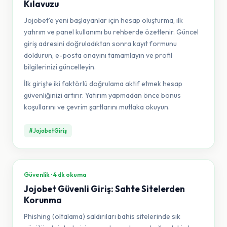
Kılavuzu
Jojobet'e yeni başlayanlar için hesap oluşturma, ilk
yatırım ve panel kullanımı bu rehberde özetlenir. Güncel
giriş adresini doğruladıktan sonra kayıt formunu
doldurun, e-posta onayını tamamlayın ve profil
bilgilerinizi güncelleyin.
İlk girişte iki faktörlü doğrulama aktif etmek hesap
güvenliğinizi artırır. Yatırım yapmadan önce bonus
koşullarını ve çevrim şartlarını mutlaka okuyun.
#JojobetGiriş
Güvenlik · 4 dk okuma
Jojobet Güvenli Giriş: Sahte Sitelerden
Korunma
Phishing (oltalama) saldırıları bahis sitelerinde sık