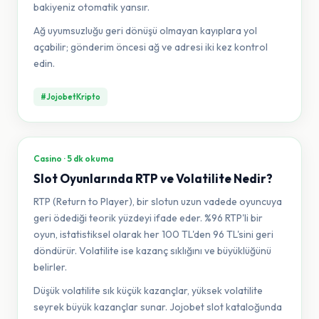
bakiyeniz otomatik yansır.
Ağ uyumsuzluğu geri dönüşü olmayan kayıplara yol
açabilir; gönderim öncesi ağ ve adresi iki kez kontrol
edin.
#JojobetKripto
Casino · 5 dk okuma
Slot Oyunlarında RTP ve Volatilite Nedir?
RTP (Return to Player), bir slotun uzun vadede oyuncuya
geri ödediği teorik yüzdeyi ifade eder. %96 RTP'li bir
oyun, istatistiksel olarak her 100 TL'den 96 TL'sini geri
döndürür. Volatilite ise kazanç sıklığını ve büyüklüğünü
belirler.
Düşük volatilite sık küçük kazançlar, yüksek volatilite
seyrek büyük kazançlar sunar. Jojobet slot kataloğunda