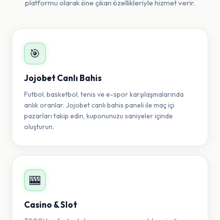
platformu olarak öne çıkan özellikleriyle hizmet verir.
🎯
Jojobet Canlı Bahis
Futbol, basketbol, tenis ve e-spor karşılaşmalarında
anlık oranlar. Jojobet canlı bahis paneli ile maç içi
pazarları takip edin, kuponunuzu saniyeler içinde
oluşturun.
🎰
Casino & Slot