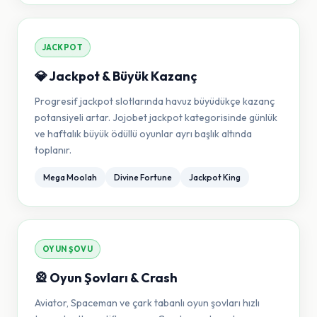
JACKPOT
💎 Jackpot & Büyük Kazanç
Progresif jackpot slotlarında havuz büyüdükçe kazanç
potansiyeli artar. Jojobet jackpot kategorisinde günlük
ve haftalık büyük ödüllü oyunlar ayrı başlık altında
toplanır.
Mega Moolah
Divine Fortune
Jackpot King
OYUN ŞOVU
🎡 Oyun Şovları & Crash
Aviator, Spaceman ve çark tabanlı oyun şovları hızlı