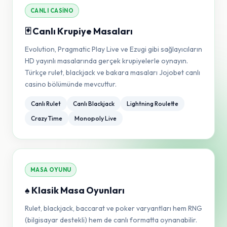
CANLI CASINO
🃏 Canlı Krupiye Masaları
Evolution, Pragmatic Play Live ve Ezugi gibi sağlayıcıların
HD yayınlı masalarında gerçek krupiyelerle oynayın.
Türkçe rulet, blackjack ve bakara masaları Jojobet canlı
casino bölümünde mevcuttur.
Canlı Rulet
Canlı Blackjack
Lightning Roulette
Crazy Time
Monopoly Live
MASA OYUNU
♠️ Klasik Masa Oyunları
Rulet, blackjack, baccarat ve poker varyantları hem RNG
(bilgisayar destekli) hem de canlı formatta oynanabilir.