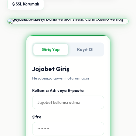
🔒 SSL Korumalı
Giriş Yap
Kayıt Ol
Jojobet Giriş
Hesabınıza güvenli oturum açın
Kullanıcı Adı veya E-posta
Şifre