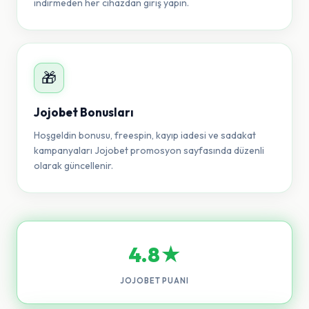
indirmeden her cihazdan giriş yapın.
🎁
Jojobet Bonusları
Hoşgeldin bonusu, freespin, kayıp iadesi ve sadakat
kampanyaları Jojobet promosyon sayfasında düzenli
olarak güncellenir.
4.8★
JOJOBET PUANI