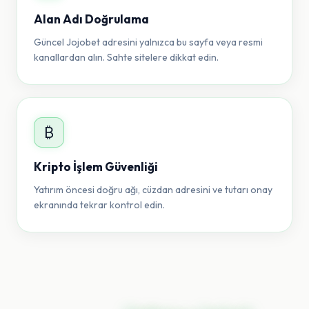
Alan Adı Doğrulama
Güncel Jojobet adresini yalnızca bu sayfa veya resmi
kanallardan alın. Sahte sitelere dikkat edin.
₿
Kripto İşlem Güvenliği
Yatırım öncesi doğru ağı, cüzdan adresini ve tutarı onay
ekranında tekrar kontrol edin.