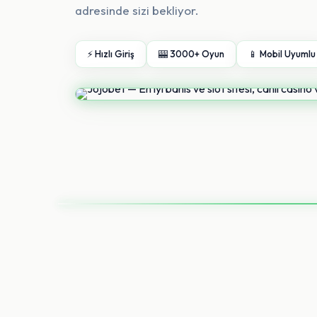
adresinde sizi bekliyor.
⚡ Hızlı Giriş
🎰 3000+ Oyun
📱 Mobil Uyumlu