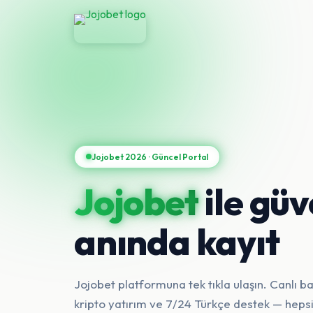
Jojobet 2026 · Güncel Portal
Jojobet
ile güv
anında kayıt
Jojobet platformuna tek tıkla ulaşın. Canlı ba
kripto yatırım ve 7/24 Türkçe destek — heps