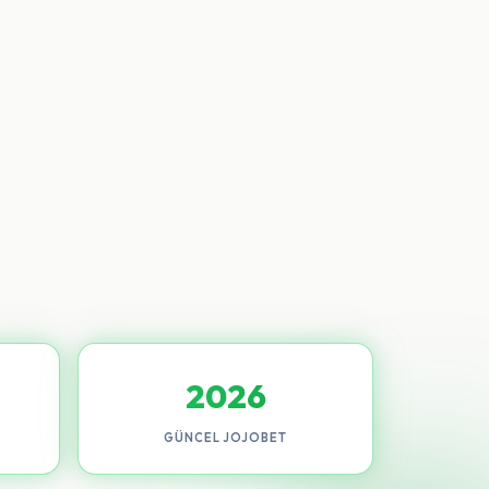
2026
GÜNCEL JOJOBET