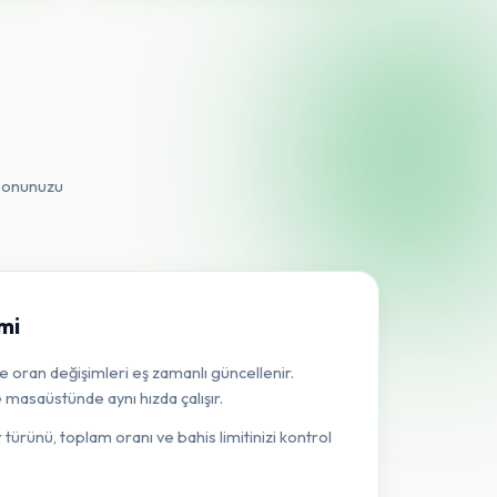
uponunuzu
mi
e oran değişimleri eş zamanlı güncellenir.
 masaüstünde aynı hızda çalışır.
rünü, toplam oranı ve bahis limitinizi kontrol