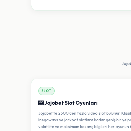
Jojo
SLOT
🎰 Jojobet Slot Oyunları
Jojobet'te 2500'den fazla video slot bulunur. Kla
Megaways ve jackpot slotlara kadar geniş bir yelpa
volatilite ve maksimum kazanç bilgileri her oyunun bi