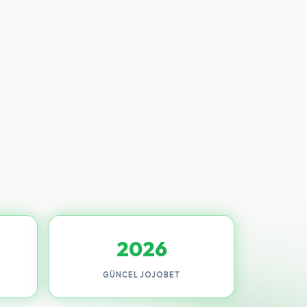
2026
GÜNCEL JOJOBET