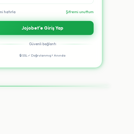
ni hatırla
Şifremi unuttum
Jojobet'e Giriş Yap
Güvenli bağlantı
🔒 SSL
✓ Doğrulanmış
⚡ Anında