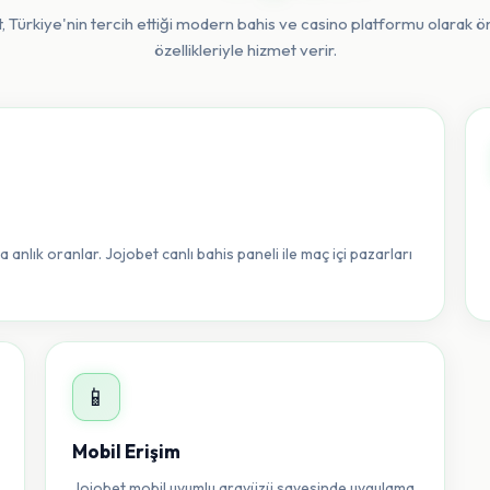
, Türkiye'nin tercih ettiği modern bahis ve casino platformu olarak ö
özellikleriyle hizmet verir.
 anlık oranlar. Jojobet canlı bahis paneli ile maç içi pazarları
📱
Mobil Erişim
Jojobet mobil uyumlu arayüzü sayesinde uygulama