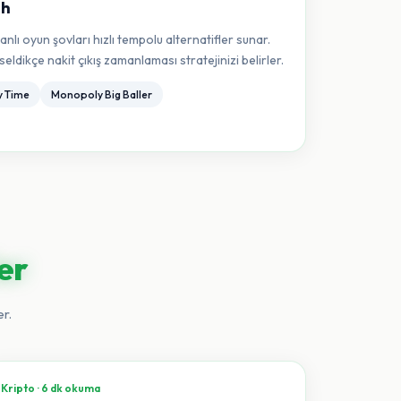
sh
lı oyun şovları hızlı tempolu alternatifler sunar.
dikçe nakit çıkış zamanlaması stratejinizi belirler.
y Time
Monopoly Big Baller
ler
er.
Kripto · 6 dk okuma