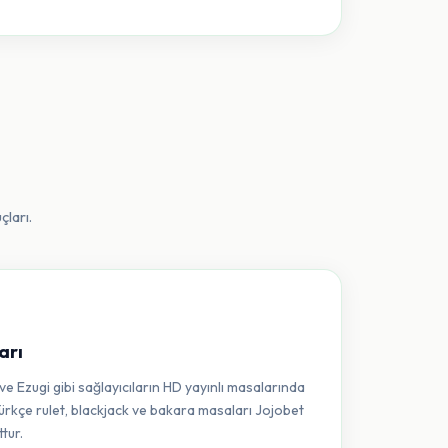
ları.
arı
ve Ezugi gibi sağlayıcıların HD yayınlı masalarında
ürkçe rulet, blackjack ve bakara masaları Jojobet
tur.