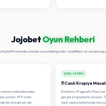
Jojobet
Oyun Rehberi
bet platformunda sunulan oyun kategorileri, özellikleri ve oynama ipuç
CANLI CASINO
🃏 Canlı Krupiye Masal
sik meyve makinelerinden
Evolution, Pragmatic Play Live 
ze sunulur. RTP oranı,
gerçek krupiyelerle oynayın. T
lgi ekranında yer alır.
canlı casino bölümünde mevcut