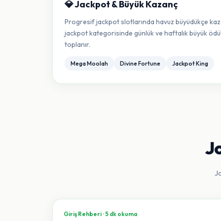
💎 Jackpot & Büyük Kazanç
Progresif jackpot slotlarında havuz büyüdükçe kaz
jackpot kategorisinde günlük ve haftalık büyük ödüll
toplanır.
Mega Moolah
Divine Fortune
Jackpot King
J
Jo
Giriş Rehberi · 5 dk okuma