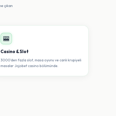
ne çıkan
🎰
Casino & Slot
3000'den fazla slot, masa oyunu ve canlı krupiyeli
masalar Jojobet casino bölümünde.