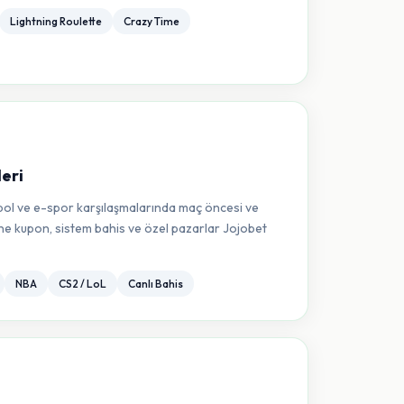
Lightning Roulette
Crazy Time
leri
ybol ve e-spor karşılaşmalarında maç öncesi ve
ne kupon, sistem bahis ve özel pazarlar Jojobet
NBA
CS2 / LoL
Canlı Bahis