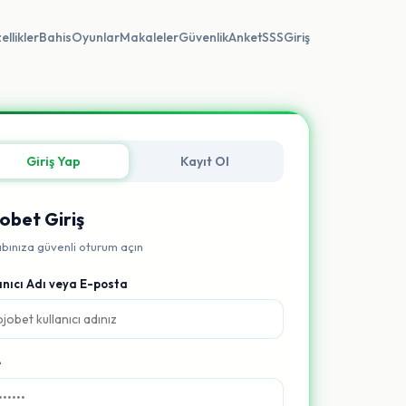
ellikler
Bahis
Oyunlar
Makaleler
Güvenlik
Anket
SSS
Giriş
Giriş Yap
Kayıt Ol
obet Giriş
bınıza güvenli oturum açın
anıcı Adı veya E-posta
e