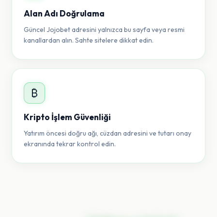
Alan Adı Doğrulama
Güncel Jojobet adresini yalnızca bu sayfa veya resmi
kanallardan alın. Sahte sitelere dikkat edin.
₿
Kripto İşlem Güvenliği
Yatırım öncesi doğru ağı, cüzdan adresini ve tutarı onay
ekranında tekrar kontrol edin.