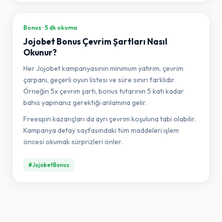
Bonus · 5 dk okuma
Jojobet Bonus Çevrim Şartları Nasıl
Okunur?
Her Jojobet kampanyasının minimum yatırım, çevrim
çarpanı, geçerli oyun listesi ve süre sınırı farklıdır.
Örneğin 5x çevrim şartı, bonus tutarının 5 katı kadar
bahis yapmanız gerektiği anlamına gelir.
Freespin kazançları da ayrı çevrim koşuluna tabi olabilir.
Kampanya detay sayfasındaki tüm maddeleri işlem
öncesi okumak sürprizleri önler.
#JojobetBonus