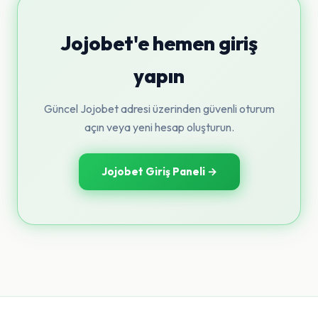
Jojobet'e hemen giriş
yapın
Güncel Jojobet adresi üzerinden güvenli oturum
açın veya yeni hesap oluşturun.
Jojobet Giriş Paneli →