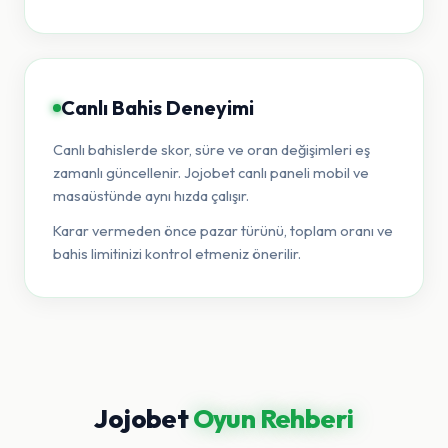
Canlı Bahis Deneyimi
Canlı bahislerde skor, süre ve oran değişimleri eş
zamanlı güncellenir. Jojobet canlı paneli mobil ve
masaüstünde aynı hızda çalışır.
Karar vermeden önce pazar türünü, toplam oranı ve
bahis limitinizi kontrol etmeniz önerilir.
Jojobet
Oyun Rehberi