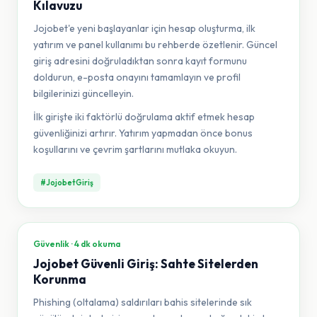
Kılavuzu
Jojobet'e yeni başlayanlar için hesap oluşturma, ilk
yatırım ve panel kullanımı bu rehberde özetlenir. Güncel
giriş adresini doğruladıktan sonra kayıt formunu
doldurun, e-posta onayını tamamlayın ve profil
bilgilerinizi güncelleyin.
İlk girişte iki faktörlü doğrulama aktif etmek hesap
güvenliğinizi artırır. Yatırım yapmadan önce bonus
koşullarını ve çevrim şartlarını mutlaka okuyun.
#JojobetGiriş
Güvenlik · 4 dk okuma
Jojobet Güvenli Giriş: Sahte Sitelerden
Korunma
Phishing (oltalama) saldırıları bahis sitelerinde sık