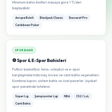
Minimum bahis limitleri masaya göre 1 TL'den
başlayabilir.
Avrupa Ruleti
Blackjack Classic
Baccarat Pro
Caribbean Poker
SPOR BAHIS
⚽ Spor & E-Spor Bahisleri
Futbol, basketbol, tenis, voleybol ve e-spor
karşılaşmalarında maç öncesi ve canlı bahis seçenekleri.
Kombine kupon, sistem bahis ve özel pazarlar Jojobet
spor panelinde listelenir.
Süper Lig
Şampiyonlar Ligi
NBA
CS2 / LoL
Canlı Bahis