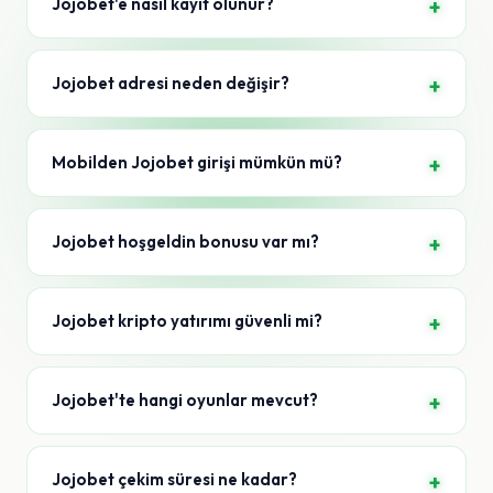
Jojobet'e nasıl kayıt olunur?
Jojobet adresi neden değişir?
Mobilden Jojobet girişi mümkün mü?
Jojobet hoşgeldin bonusu var mı?
Jojobet kripto yatırımı güvenli mi?
Jojobet'te hangi oyunlar mevcut?
Jojobet çekim süresi ne kadar?