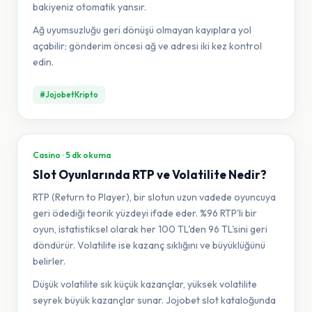
bakiyeniz otomatik yansır.
Ağ uyumsuzluğu geri dönüşü olmayan kayıplara yol
açabilir; gönderim öncesi ağ ve adresi iki kez kontrol
edin.
#JojobetKripto
Casino · 5 dk okuma
Slot Oyunlarında RTP ve Volatilite Nedir?
RTP (Return to Player), bir slotun uzun vadede oyuncuya
geri ödediği teorik yüzdeyi ifade eder. %96 RTP'li bir
oyun, istatistiksel olarak her 100 TL'den 96 TL'sini geri
döndürür. Volatilite ise kazanç sıklığını ve büyüklüğünü
belirler.
Düşük volatilite sık küçük kazançlar, yüksek volatilite
seyrek büyük kazançlar sunar. Jojobet slot kataloğunda