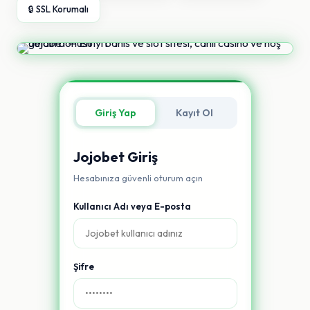
🔒 SSL Korumalı
Giriş Yap
Kayıt Ol
Jojobet Giriş
Hesabınıza güvenli oturum açın
Kullanıcı Adı veya E-posta
Şifre