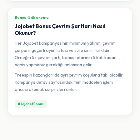
Bonus · 5 dk okuma
Jojobet Bonus Çevrim Şartları Nasıl
Okunur?
Her Jojobet kampanyasının minimum yatırım, çevrim
çarpanı, geçerli oyun listesi ve süre sınırı farklıdır.
Örneğin 5x çevrim şartı, bonus tutarının 5 katı kadar
bahis yapmanız gerektiği anlamına gelir.
Freespin kazançları da ayrı çevrim koşuluna tabi olabilir.
Kampanya detay sayfasındaki tüm maddeleri işlem
öncesi okumak sürprizleri önler.
#JojobetBonus