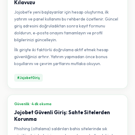
Kılavuzu
Jojobet'e yeni başlayanlar için hesap oluşturma, ilk
yatırım ve panel kullanımı bu rehberde özetlenir. Güncel
giriş adresini doğruladıktan sonra kayıt formunu
doldurun, e-posta onayını tamamlayın ve profil
bilgilerinizi güncelleyin.
İlk girişte iki faktörlü doğrulama aktif etmek hesap
güvenliğinizi artırır. Yatırım yapmadan önce bonus
koşullarını ve çevrim şartlarını mutlaka okuyun.
#JojobetGiriş
Güvenlik · 4 dk okuma
Jojobet Güvenli Giriş: Sahte Sitelerden
Korunma
Phishing (oltalama) saldırıları bahis sitelerinde sık