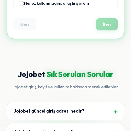
Henüz kullanmadım, araştırıyorum
Geri
İleri
Jojobet
Sık Sorulan Sorular
Jojobet giriş, kayıt ve kullanım hakkında merak edilenler.
Jojobet güncel giriş adresi nedir?