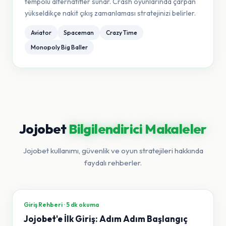
tempolu alternatifler sunar. Crash oyunlarında çarpan
yükseldikçe nakit çıkış zamanlaması stratejinizi belirler.
Aviator
Spaceman
Crazy Time
Monopoly Big Baller
Jojobet
Bilgilendirici Makaleler
Jojobet kullanımı, güvenlik ve oyun stratejileri hakkında
faydalı rehberler.
Giriş Rehberi · 5 dk okuma
Jojobet'e İlk Giriş: Adım Adım Başlangıç