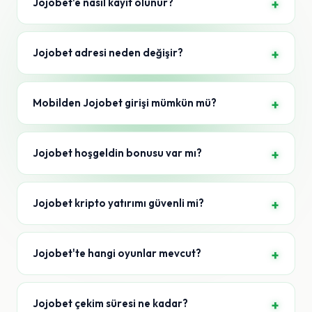
Jojobet'e nasıl kayıt olunur?
Jojobet adresi neden değişir?
Mobilden Jojobet girişi mümkün mü?
Jojobet hoşgeldin bonusu var mı?
Jojobet kripto yatırımı güvenli mi?
Jojobet'te hangi oyunlar mevcut?
Jojobet çekim süresi ne kadar?