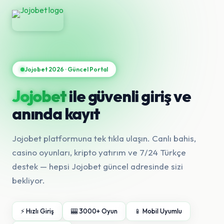
Jojobet 2026 · Güncel Portal
Jojobet
ile güvenli giriş ve
anında kayıt
Jojobet platformuna tek tıkla ulaşın. Canlı bahis,
casino oyunları, kripto yatırım ve 7/24 Türkçe
destek — hepsi Jojobet güncel adresinde sizi
bekliyor.
⚡ Hızlı Giriş
🎰 3000+ Oyun
📱 Mobil Uyumlu