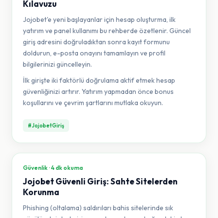
Kılavuzu
Jojobet'e yeni başlayanlar için hesap oluşturma, ilk
yatırım ve panel kullanımı bu rehberde özetlenir. Güncel
giriş adresini doğruladıktan sonra kayıt formunu
doldurun, e-posta onayını tamamlayın ve profil
bilgilerinizi güncelleyin.
İlk girişte iki faktörlü doğrulama aktif etmek hesap
güvenliğinizi artırır. Yatırım yapmadan önce bonus
koşullarını ve çevrim şartlarını mutlaka okuyun.
#JojobetGiriş
Güvenlik · 4 dk okuma
Jojobet Güvenli Giriş: Sahte Sitelerden
Korunma
Phishing (oltalama) saldırıları bahis sitelerinde sık