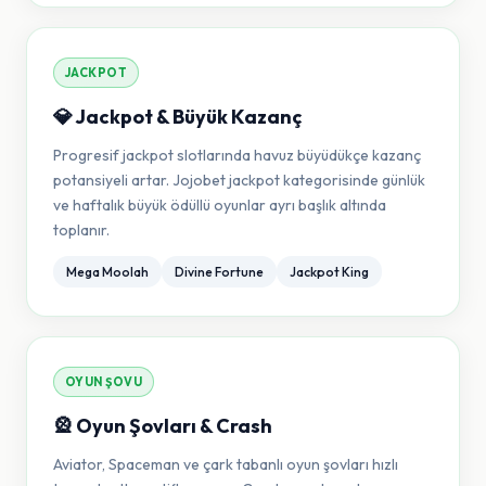
JACKPOT
💎 Jackpot & Büyük Kazanç
Progresif jackpot slotlarında havuz büyüdükçe kazanç
potansiyeli artar. Jojobet jackpot kategorisinde günlük
ve haftalık büyük ödüllü oyunlar ayrı başlık altında
toplanır.
Mega Moolah
Divine Fortune
Jackpot King
OYUN ŞOVU
🎡 Oyun Şovları & Crash
Aviator, Spaceman ve çark tabanlı oyun şovları hızlı