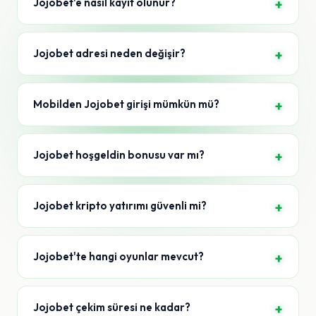
Jojobet'e nasıl kayıt olunur?
Jojobet adresi neden değişir?
Mobilden Jojobet girişi mümkün mü?
Jojobet hoşgeldin bonusu var mı?
Jojobet kripto yatırımı güvenli mi?
Jojobet'te hangi oyunlar mevcut?
Jojobet çekim süresi ne kadar?