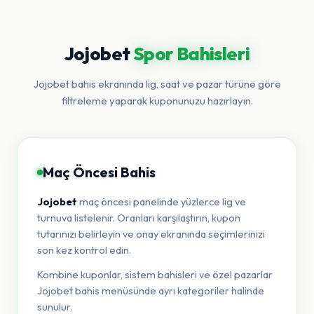
Jojobet
Spor Bahisleri
Jojobet bahis ekranında lig, saat ve pazar türüne göre
filtreleme yaparak kuponunuzu hazırlayın.
Maç Öncesi Bahis
Jojobet
maç öncesi panelinde yüzlerce lig ve
turnuva listelenir. Oranları karşılaştırın, kupon
tutarınızı belirleyin ve onay ekranında seçimlerinizi
son kez kontrol edin.
Kombine kuponlar, sistem bahisleri ve özel pazarlar
Jojobet bahis menüsünde ayrı kategoriler halinde
sunulur.