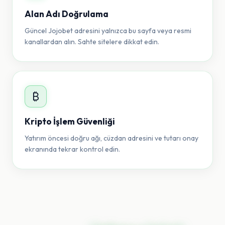
Alan Adı Doğrulama
Güncel Jojobet adresini yalnızca bu sayfa veya resmi
kanallardan alın. Sahte sitelere dikkat edin.
₿
Kripto İşlem Güvenliği
Yatırım öncesi doğru ağı, cüzdan adresini ve tutarı onay
ekranında tekrar kontrol edin.