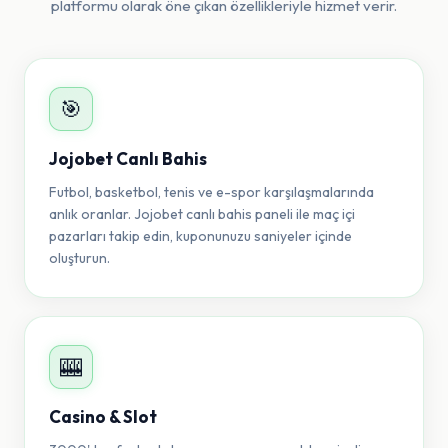
platformu olarak öne çıkan özellikleriyle hizmet verir.
🎯
Jojobet Canlı Bahis
Futbol, basketbol, tenis ve e-spor karşılaşmalarında
anlık oranlar. Jojobet canlı bahis paneli ile maç içi
pazarları takip edin, kuponunuzu saniyeler içinde
oluşturun.
🎰
Casino & Slot