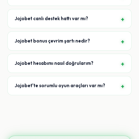
Jojobet canlı destek hattı var mı?
Jojobet bonus çevrim şartı nedir?
Jojobet hesabımı nasıl doğrularım?
Jojobet'te sorumlu oyun araçları var mı?