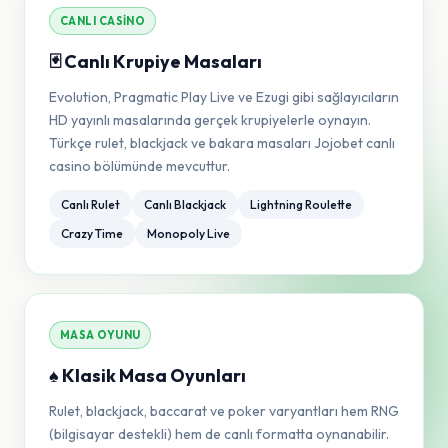
CANLI CASINO
🃏 Canlı Krupiye Masaları
Evolution, Pragmatic Play Live ve Ezugi gibi sağlayıcıların
HD yayınlı masalarında gerçek krupiyelerle oynayın.
Türkçe rulet, blackjack ve bakara masaları Jojobet canlı
casino bölümünde mevcuttur.
Canlı Rulet
Canlı Blackjack
Lightning Roulette
Crazy Time
Monopoly Live
MASA OYUNU
♠️ Klasik Masa Oyunları
Rulet, blackjack, baccarat ve poker varyantları hem RNG
(bilgisayar destekli) hem de canlı formatta oynanabilir.