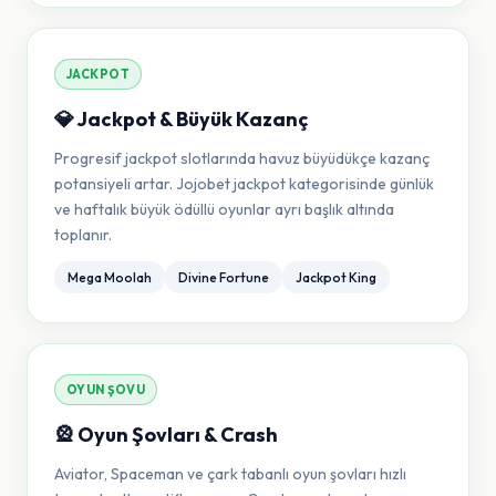
JACKPOT
💎 Jackpot & Büyük Kazanç
Progresif jackpot slotlarında havuz büyüdükçe kazanç
potansiyeli artar. Jojobet jackpot kategorisinde günlük
ve haftalık büyük ödüllü oyunlar ayrı başlık altında
toplanır.
Mega Moolah
Divine Fortune
Jackpot King
OYUN ŞOVU
🎡 Oyun Şovları & Crash
Aviator, Spaceman ve çark tabanlı oyun şovları hızlı