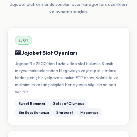
Jojobet platformunda sunulan oyun kategorileri, özellikleri
ve oynama ipuçları.
SLOT
🎰 Jojobet Slot Oyunları
Jojobet'te 2500'den fazla video slot bulunur. Klasik
meyve makinelerinden Megaways ve jackpot slotlara
kadar geniş bir yelpaze sunulur. RTP oranı, volatilite ve
maksimum kazanç bilgileri her oyunun bilgi ekranında
yer alır.
Sweet Bonanza
Gates of Olympus
Big Bass Bonanza
Starburst
Megaways