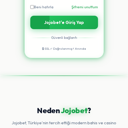
Beni hatırla
Şifremi unuttum
Jojobet'e Giriş Yap
Güvenli bağlantı
🔒 SSL
✓ Doğrulanmış
⚡ Anında
Neden
Jojobet
?
Jojobet, Türkiye'nin tercih ettiği modern bahis ve casino