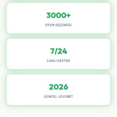
3000+
OYUN SEÇENEĞI
7/24
CANLI DESTEK
2026
GÜNCEL JOJOBET