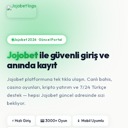
Jojobet 2026 · Güncel Portal
Jojobet
ile güvenli giriş ve
anında kayıt
Jojobet platformuna tek tıkla ulaşın. Canlı bahis,
casino oyunları, kripto yatırım ve 7/24 Türkçe
destek — hepsi Jojobet güncel adresinde sizi
bekliyor.
⚡ Hızlı Giriş
🎰 3000+ Oyun
📱 Mobil Uyumlu