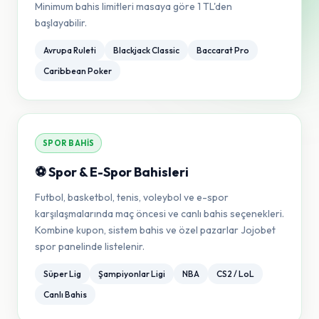
Minimum bahis limitleri masaya göre 1 TL'den
başlayabilir.
Avrupa Ruleti
Blackjack Classic
Baccarat Pro
Caribbean Poker
SPOR BAHIS
⚽ Spor & E-Spor Bahisleri
Futbol, basketbol, tenis, voleybol ve e-spor
karşılaşmalarında maç öncesi ve canlı bahis seçenekleri.
Kombine kupon, sistem bahis ve özel pazarlar Jojobet
spor panelinde listelenir.
Süper Lig
Şampiyonlar Ligi
NBA
CS2 / LoL
Canlı Bahis