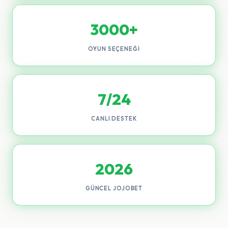
3000+
OYUN SEÇENEĞI
7/24
CANLI DESTEK
2026
GÜNCEL JOJOBET