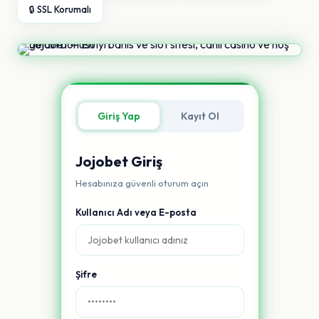
🔒 SSL Korumalı
Giriş Yap
Kayıt Ol
Jojobet Giriş
Hesabınıza güvenli oturum açın
Kullanıcı Adı veya E-posta
Şifre