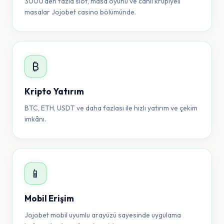
3000'den fazla slot, masa oyunu ve canlı krupiyeli
masalar Jojobet casino bölümünde.
₿
Kripto Yatırım
BTC, ETH, USDT ve daha fazlası ile hızlı yatırım ve çekim
imkânı.
📱
Mobil Erişim
Jojobet mobil uyumlu arayüzü sayesinde uygulama