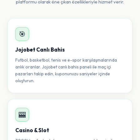
platformu olarak öne çıkan özellikleriyle hizmet verir.
🎯
Jojobet Canlı Bahis
Futbol, basketbol, tenis ve e-spor karşılaşmalarında
anlık oranlar. Jojobet canlı bahis paneli ile maç içi
pazarları takip edin, kuponunuzu saniyeler içinde
oluşturun.
🎰
Casino & Slot