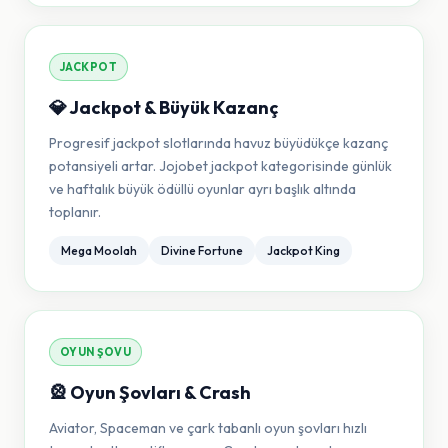
JACKPOT
💎 Jackpot & Büyük Kazanç
Progresif jackpot slotlarında havuz büyüdükçe kazanç
potansiyeli artar. Jojobet jackpot kategorisinde günlük
ve haftalık büyük ödüllü oyunlar ayrı başlık altında
toplanır.
Mega Moolah
Divine Fortune
Jackpot King
OYUN ŞOVU
🎡 Oyun Şovları & Crash
Aviator, Spaceman ve çark tabanlı oyun şovları hızlı