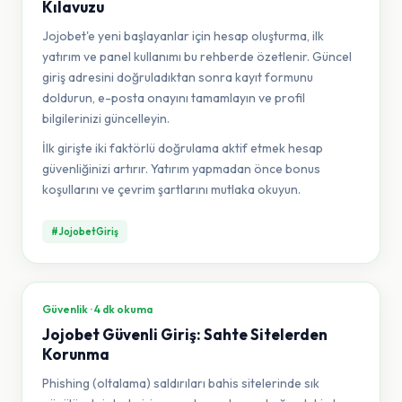
Kılavuzu
Jojobet'e yeni başlayanlar için hesap oluşturma, ilk
yatırım ve panel kullanımı bu rehberde özetlenir. Güncel
giriş adresini doğruladıktan sonra kayıt formunu
doldurun, e-posta onayını tamamlayın ve profil
bilgilerinizi güncelleyin.
İlk girişte iki faktörlü doğrulama aktif etmek hesap
güvenliğinizi artırır. Yatırım yapmadan önce bonus
koşullarını ve çevrim şartlarını mutlaka okuyun.
#JojobetGiriş
Güvenlik · 4 dk okuma
Jojobet Güvenli Giriş: Sahte Sitelerden
Korunma
Phishing (oltalama) saldırıları bahis sitelerinde sık