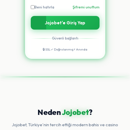
Beni hatırla
Şifremi unuttum
Jojobet'e Giriş Yap
Güvenli bağlantı
🔒 SSL
✓ Doğrulanmış
⚡ Anında
Neden
Jojobet
?
Jojobet, Türkiye'nin tercih ettiği modern bahis ve casino