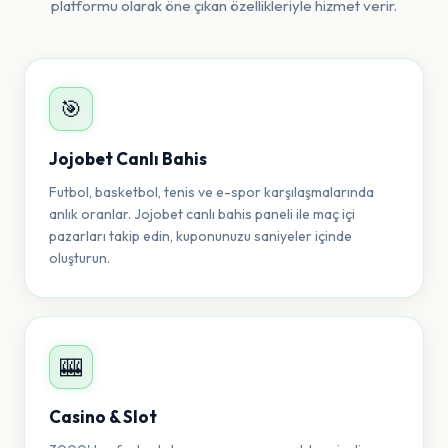
platformu olarak öne çıkan özellikleriyle hizmet verir.
🎯
Jojobet Canlı Bahis
Futbol, basketbol, tenis ve e-spor karşılaşmalarında
anlık oranlar. Jojobet canlı bahis paneli ile maç içi
pazarları takip edin, kuponunuzu saniyeler içinde
oluşturun.
🎰
Casino & Slot