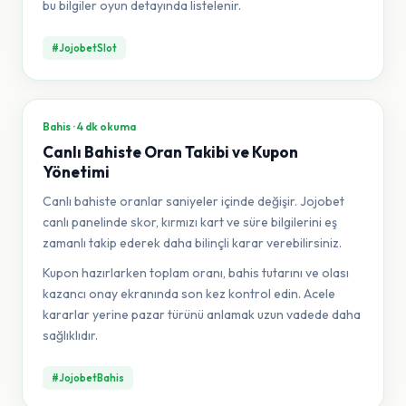
bu bilgiler oyun detayında listelenir.
#JojobetSlot
Bahis · 4 dk okuma
Canlı Bahiste Oran Takibi ve Kupon
Yönetimi
Canlı bahiste oranlar saniyeler içinde değişir. Jojobet
canlı panelinde skor, kırmızı kart ve süre bilgilerini eş
zamanlı takip ederek daha bilinçli karar verebilirsiniz.
Kupon hazırlarken toplam oranı, bahis tutarını ve olası
kazancı onay ekranında son kez kontrol edin. Acele
kararlar yerine pazar türünü anlamak uzun vadede daha
sağlıklıdır.
#JojobetBahis