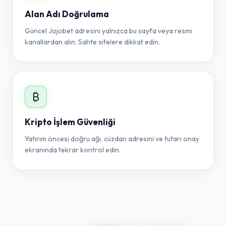
Alan Adı Doğrulama
Güncel Jojobet adresini yalnızca bu sayfa veya resmi
kanallardan alın. Sahte sitelere dikkat edin.
₿
Kripto İşlem Güvenliği
Yatırım öncesi doğru ağı, cüzdan adresini ve tutarı onay
ekranında tekrar kontrol edin.