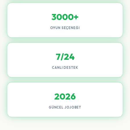
3000+
OYUN SEÇENEĞI
7/24
CANLI DESTEK
2026
GÜNCEL JOJOBET