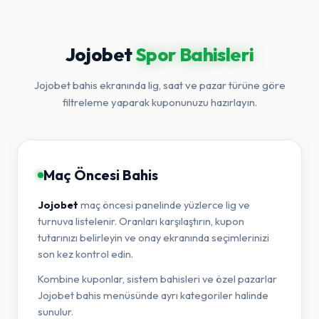
Jojobet
Spor Bahisleri
Jojobet bahis ekranında lig, saat ve pazar türüne göre
filtreleme yaparak kuponunuzu hazırlayın.
Maç Öncesi Bahis
Jojobet
maç öncesi panelinde yüzlerce lig ve
turnuva listelenir. Oranları karşılaştırın, kupon
tutarınızı belirleyin ve onay ekranında seçimlerinizi
son kez kontrol edin.
Kombine kuponlar, sistem bahisleri ve özel pazarlar
Jojobet bahis menüsünde ayrı kategoriler halinde
sunulur.