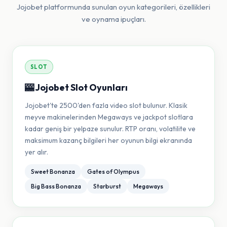
Jojobet platformunda sunulan oyun kategorileri, özellikleri
ve oynama ipuçları.
SLOT
🎰 Jojobet Slot Oyunları
Jojobet'te 2500'den fazla video slot bulunur. Klasik
meyve makinelerinden Megaways ve jackpot slotlara
kadar geniş bir yelpaze sunulur. RTP oranı, volatilite ve
maksimum kazanç bilgileri her oyunun bilgi ekranında
yer alır.
Sweet Bonanza
Gates of Olympus
Big Bass Bonanza
Starburst
Megaways