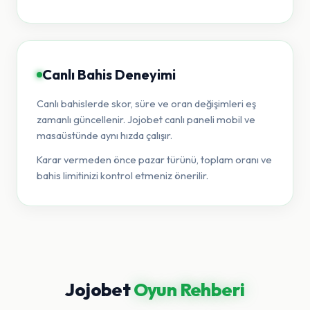
Canlı Bahis Deneyimi
Canlı bahislerde skor, süre ve oran değişimleri eş
zamanlı güncellenir. Jojobet canlı paneli mobil ve
masaüstünde aynı hızda çalışır.
Karar vermeden önce pazar türünü, toplam oranı ve
bahis limitinizi kontrol etmeniz önerilir.
Jojobet
Oyun Rehberi