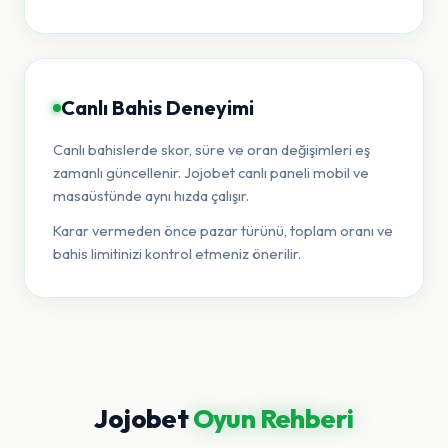
Canlı Bahis Deneyimi
Canlı bahislerde skor, süre ve oran değişimleri eş
zamanlı güncellenir. Jojobet canlı paneli mobil ve
masaüstünde aynı hızda çalışır.
Karar vermeden önce pazar türünü, toplam oranı ve
bahis limitinizi kontrol etmeniz önerilir.
Jojobet
Oyun Rehberi