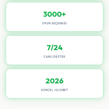
3000+
OYUN SEÇENEĞI
7/24
CANLI DESTEK
2026
GÜNCEL JOJOBET