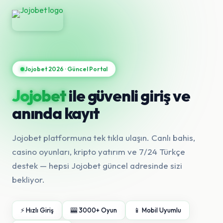
Jojobet 2026 · Güncel Portal
Jojobet
ile güvenli giriş ve
anında kayıt
Jojobet platformuna tek tıkla ulaşın. Canlı bahis,
casino oyunları, kripto yatırım ve 7/24 Türkçe
destek — hepsi Jojobet güncel adresinde sizi
bekliyor.
⚡ Hızlı Giriş
🎰 3000+ Oyun
📱 Mobil Uyumlu