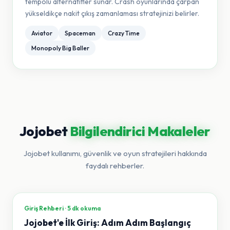
tempolu alternatifler sunar. Crash oyunlarında çarpan
yükseldikçe nakit çıkış zamanlaması stratejinizi belirler.
Aviator
Spaceman
Crazy Time
Monopoly Big Baller
Jojobet
Bilgilendirici Makaleler
Jojobet kullanımı, güvenlik ve oyun stratejileri hakkında
faydalı rehberler.
Giriş Rehberi · 5 dk okuma
Jojobet'e İlk Giriş: Adım Adım Başlangıç