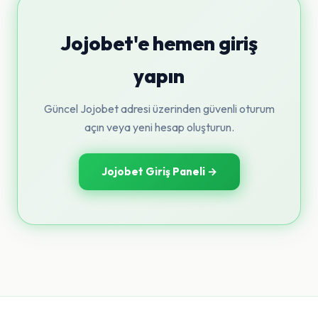
Jojobet'e hemen giriş
yapın
Güncel Jojobet adresi üzerinden güvenli oturum
açın veya yeni hesap oluşturun.
Jojobet Giriş Paneli →