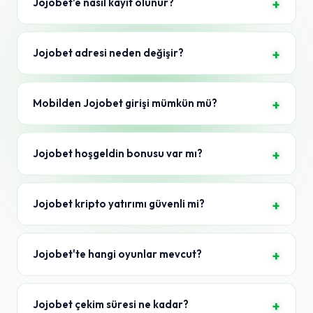
Jojobet'e nasıl kayıt olunur?
Jojobet adresi neden değişir?
Mobilden Jojobet girişi mümkün mü?
Jojobet hoşgeldin bonusu var mı?
Jojobet kripto yatırımı güvenli mi?
Jojobet'te hangi oyunlar mevcut?
Jojobet çekim süresi ne kadar?