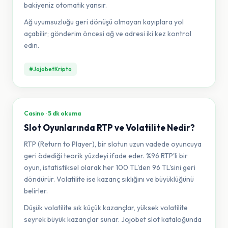
bakiyeniz otomatik yansır.
Ağ uyumsuzluğu geri dönüşü olmayan kayıplara yol
açabilir; gönderim öncesi ağ ve adresi iki kez kontrol
edin.
#JojobetKripto
Casino · 5 dk okuma
Slot Oyunlarında RTP ve Volatilite Nedir?
RTP (Return to Player), bir slotun uzun vadede oyuncuya
geri ödediği teorik yüzdeyi ifade eder. %96 RTP'li bir
oyun, istatistiksel olarak her 100 TL'den 96 TL'sini geri
döndürür. Volatilite ise kazanç sıklığını ve büyüklüğünü
belirler.
Düşük volatilite sık küçük kazançlar, yüksek volatilite
seyrek büyük kazançlar sunar. Jojobet slot kataloğunda