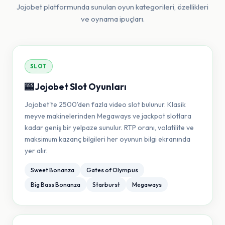
Jojobet platformunda sunulan oyun kategorileri, özellikleri
ve oynama ipuçları.
SLOT
🎰 Jojobet Slot Oyunları
Jojobet'te 2500'den fazla video slot bulunur. Klasik
meyve makinelerinden Megaways ve jackpot slotlara
kadar geniş bir yelpaze sunulur. RTP oranı, volatilite ve
maksimum kazanç bilgileri her oyunun bilgi ekranında
yer alır.
Sweet Bonanza
Gates of Olympus
Big Bass Bonanza
Starburst
Megaways