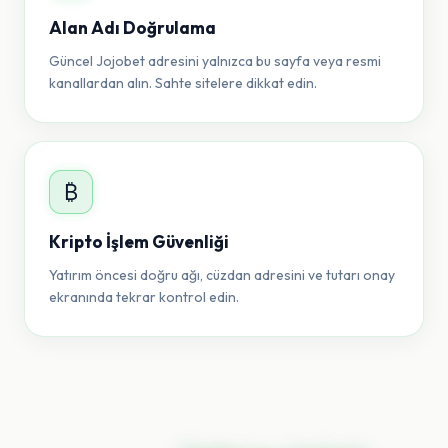
Alan Adı Doğrulama
Güncel Jojobet adresini yalnızca bu sayfa veya resmi
kanallardan alın. Sahte sitelere dikkat edin.
₿
Kripto İşlem Güvenliği
Yatırım öncesi doğru ağı, cüzdan adresini ve tutarı onay
ekranında tekrar kontrol edin.