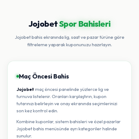
Jojobet
Spor Bahisleri
Jojobet bahis ekranında lig, saat ve pazar türüne göre
filtreleme yaparak kuponunuzu hazırlayın.
Maç Öncesi Bahis
Jojobet
maç öncesi panelinde yüzlerce lig ve
turnuva listelenir. Oranları karşılaştırın, kupon
tutarınızı belirleyin ve onay ekranında seçimlerinizi
son kez kontrol edin.
Kombine kuponlar, sistem bahisleri ve özel pazarlar
Jojobet bahis menüsünde ayrı kategoriler halinde
sunulur.