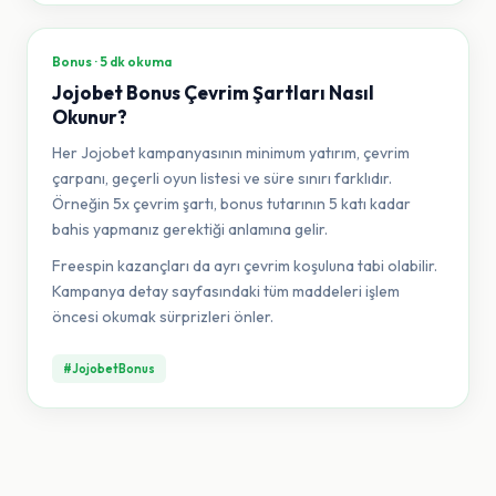
Bonus · 5 dk okuma
Jojobet Bonus Çevrim Şartları Nasıl
Okunur?
Her Jojobet kampanyasının minimum yatırım, çevrim
çarpanı, geçerli oyun listesi ve süre sınırı farklıdır.
Örneğin 5x çevrim şartı, bonus tutarının 5 katı kadar
bahis yapmanız gerektiği anlamına gelir.
Freespin kazançları da ayrı çevrim koşuluna tabi olabilir.
Kampanya detay sayfasındaki tüm maddeleri işlem
öncesi okumak sürprizleri önler.
#JojobetBonus