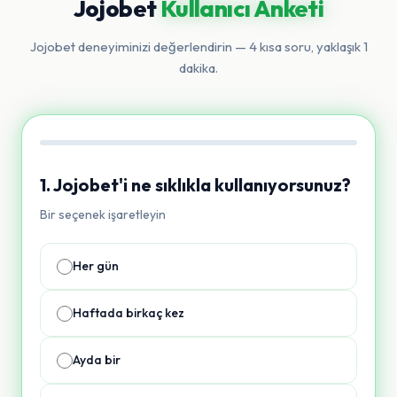
Jojobet
Kullanıcı Anketi
Jojobet deneyiminizi değerlendirin — 4 kısa soru, yaklaşık 1
dakika.
1. Jojobet'i ne sıklıkla kullanıyorsunuz?
Bir seçenek işaretleyin
Her gün
Haftada birkaç kez
Ayda bir