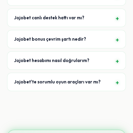
Jojobet canlı destek hattı var mı?
Jojobet bonus çevrim şartı nedir?
Jojobet hesabımı nasıl doğrularım?
Jojobet'te sorumlu oyun araçları var mı?