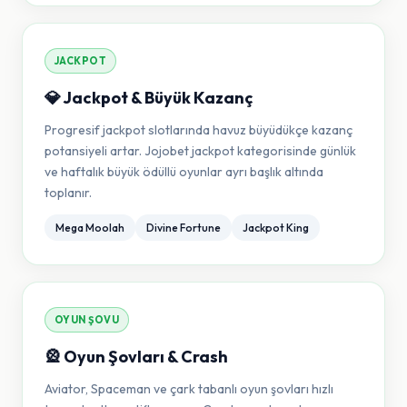
JACKPOT
💎 Jackpot & Büyük Kazanç
Progresif jackpot slotlarında havuz büyüdükçe kazanç
potansiyeli artar. Jojobet jackpot kategorisinde günlük
ve haftalık büyük ödüllü oyunlar ayrı başlık altında
toplanır.
Mega Moolah
Divine Fortune
Jackpot King
OYUN ŞOVU
🎡 Oyun Şovları & Crash
Aviator, Spaceman ve çark tabanlı oyun şovları hızlı