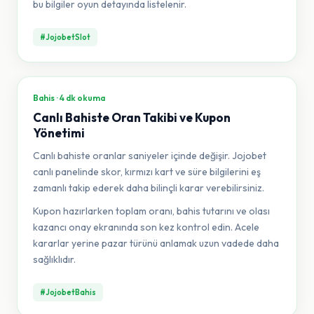
bu bilgiler oyun detayında listelenir.
#JojobetSlot
Bahis · 4 dk okuma
Canlı Bahiste Oran Takibi ve Kupon
Yönetimi
Canlı bahiste oranlar saniyeler içinde değişir. Jojobet
canlı panelinde skor, kırmızı kart ve süre bilgilerini eş
zamanlı takip ederek daha bilinçli karar verebilirsiniz.
Kupon hazırlarken toplam oranı, bahis tutarını ve olası
kazancı onay ekranında son kez kontrol edin. Acele
kararlar yerine pazar türünü anlamak uzun vadede daha
sağlıklıdır.
#JojobetBahis