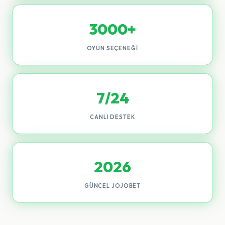
3000+
OYUN SEÇENEĞI
7/24
CANLI DESTEK
2026
GÜNCEL JOJOBET