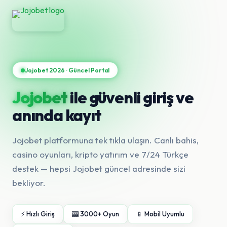
Jojobet 2026 · Güncel Portal
Jojobet
ile güvenli giriş ve
anında kayıt
Jojobet platformuna tek tıkla ulaşın. Canlı bahis,
casino oyunları, kripto yatırım ve 7/24 Türkçe
destek — hepsi Jojobet güncel adresinde sizi
bekliyor.
⚡ Hızlı Giriş
🎰 3000+ Oyun
📱 Mobil Uyumlu