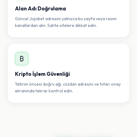
Alan Adı Doğrulama
Güncel Jojobet adresini yalnızca bu sayfa veya resmi
kanallardan alın. Sahte sitelere dikkat edin.
₿
Kripto İşlem Güvenliği
Yatırım öncesi doğru ağı, cüzdan adresini ve tutarı onay
ekranında tekrar kontrol edin.