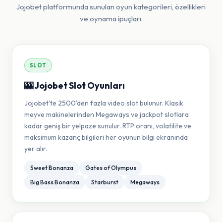
Jojobet platformunda sunulan oyun kategorileri, özellikleri
ve oynama ipuçları.
SLOT
🎰 Jojobet Slot Oyunları
Jojobet'te 2500'den fazla video slot bulunur. Klasik
meyve makinelerinden Megaways ve jackpot slotlara
kadar geniş bir yelpaze sunulur. RTP oranı, volatilite ve
maksimum kazanç bilgileri her oyunun bilgi ekranında
yer alır.
Sweet Bonanza
Gates of Olympus
Big Bass Bonanza
Starburst
Megaways