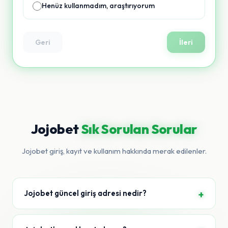
Henüz kullanmadım, araştırıyorum
Geri
İleri
Jojobet
Sık Sorulan Sorular
Jojobet giriş, kayıt ve kullanım hakkında merak edilenler.
Jojobet güncel giriş adresi nedir?