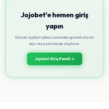
Jojobet'e hemen giriş
yapın
Güncel Jojobet adresi üzerinden güvenli oturum
açın veya yeni hesap oluşturun.
Jojobet Giriş Paneli →