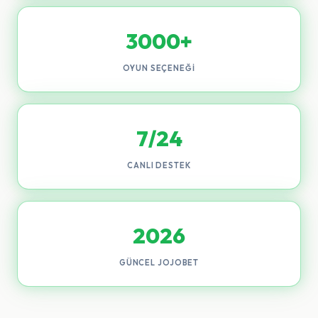
3000+
OYUN SEÇENEĞI
7/24
CANLI DESTEK
2026
GÜNCEL JOJOBET