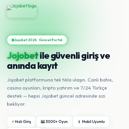
Jojobet 2026 · Güncel Portal
Jojobet
ile güvenli giriş ve
anında kayıt
Jojobet platformuna tek tıkla ulaşın. Canlı bahis,
casino oyunları, kripto yatırım ve 7/24 Türkçe
destek — hepsi Jojobet güncel adresinde sizi
bekliyor.
⚡ Hızlı Giriş
🎰 3000+ Oyun
📱 Mobil Uyumlu