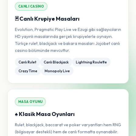
CANLI CASINO
🃏 Canlı Krupiye Masaları
Evolution, Pragmatic Play Live ve Ezugi gibi sağlayıcıların
HD yayınlı masalarında gerçek krupiyelerle oynayın.
Türkçe rulet, blackjack ve bakara masaları Jojobet canlı
casino bölümünde mevcuttur.
Canlı Rulet
Canlı Blackjack
Lightning Roulette
Crazy Time
Monopoly Live
MASA OYUNU
♠️ Klasik Masa Oyunları
Rulet, blackjack, baccarat ve poker varyantları hem RNG
(bilgisayar destekli) hem de canlı formatta oynanabilir.