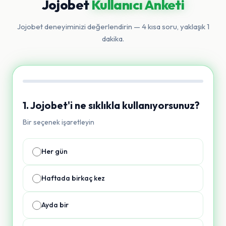
Jojobet
Kullanıcı Anketi
Jojobet deneyiminizi değerlendirin — 4 kısa soru, yaklaşık 1
dakika.
1. Jojobet'i ne sıklıkla kullanıyorsunuz?
Bir seçenek işaretleyin
Her gün
Haftada birkaç kez
Ayda bir