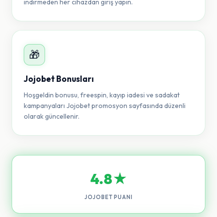
indirmeden her cihazdan giriş yapın.
🎁
Jojobet Bonusları
Hoşgeldin bonusu, freespin, kayıp iadesi ve sadakat
kampanyaları Jojobet promosyon sayfasında düzenli
olarak güncellenir.
4.8★
JOJOBET PUANI