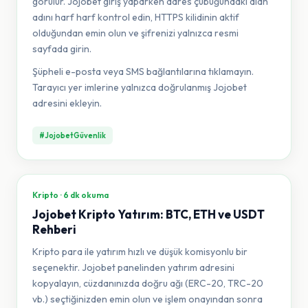
görülür. Jojobet giriş yaparken adres çubuğundaki alan
adını harf harf kontrol edin, HTTPS kilidinin aktif
olduğundan emin olun ve şifrenizi yalnızca resmi
sayfada girin.
Şüpheli e-posta veya SMS bağlantılarına tıklamayın.
Tarayıcı yer imlerine yalnızca doğrulanmış Jojobet
adresini ekleyin.
#JojobetGüvenlik
Kripto · 6 dk okuma
Jojobet Kripto Yatırım: BTC, ETH ve USDT
Rehberi
Kripto para ile yatırım hızlı ve düşük komisyonlu bir
seçenektir. Jojobet panelinden yatırım adresini
kopyalayın, cüzdanınızda doğru ağı (ERC-20, TRC-20
vb.) seçtiğinizden emin olun ve işlem onayından sonra