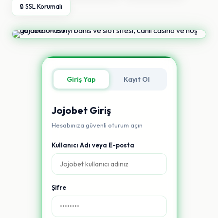
🔒 SSL Korumalı
Giriş Yap
Kayıt Ol
Jojobet Giriş
Hesabınıza güvenli oturum açın
Kullanıcı Adı veya E-posta
Şifre