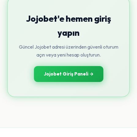
Jojobet'e hemen giriş
yapın
Güncel Jojobet adresi üzerinden güvenli oturum
açın veya yeni hesap oluşturun.
Jojobet Giriş Paneli →