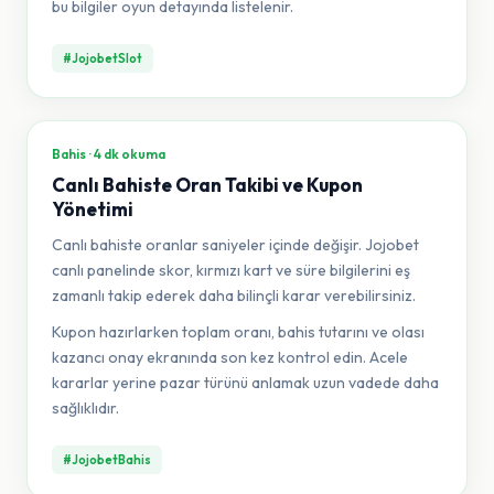
bu bilgiler oyun detayında listelenir.
#JojobetSlot
Bahis · 4 dk okuma
Canlı Bahiste Oran Takibi ve Kupon
Yönetimi
Canlı bahiste oranlar saniyeler içinde değişir. Jojobet
canlı panelinde skor, kırmızı kart ve süre bilgilerini eş
zamanlı takip ederek daha bilinçli karar verebilirsiniz.
Kupon hazırlarken toplam oranı, bahis tutarını ve olası
kazancı onay ekranında son kez kontrol edin. Acele
kararlar yerine pazar türünü anlamak uzun vadede daha
sağlıklıdır.
#JojobetBahis