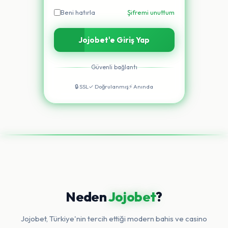
Beni hatırla
Şifremi unuttum
Jojobet'e Giriş Yap
Güvenli bağlantı
🔒 SSL
✓ Doğrulanmış
⚡ Anında
Neden
Jojobet
?
Jojobet, Türkiye'nin tercih ettiği modern bahis ve casino