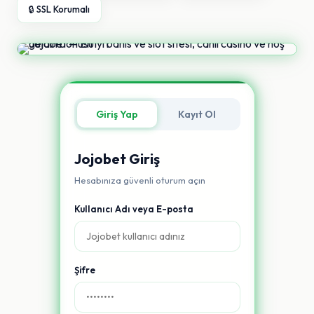
🔒 SSL Korumalı
Giriş Yap
Kayıt Ol
Jojobet Giriş
Hesabınıza güvenli oturum açın
Kullanıcı Adı veya E-posta
Şifre