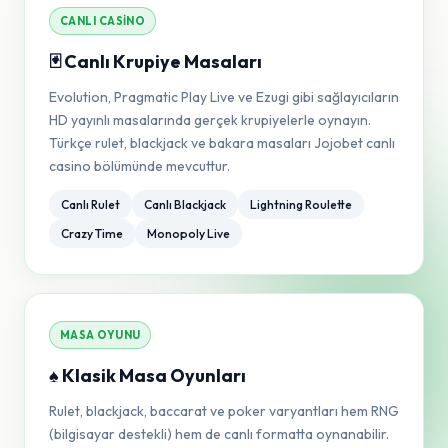
CANLI CASINO
🃏 Canlı Krupiye Masaları
Evolution, Pragmatic Play Live ve Ezugi gibi sağlayıcıların
HD yayınlı masalarında gerçek krupiyelerle oynayın.
Türkçe rulet, blackjack ve bakara masaları Jojobet canlı
casino bölümünde mevcuttur.
Canlı Rulet
Canlı Blackjack
Lightning Roulette
Crazy Time
Monopoly Live
MASA OYUNU
♠️ Klasik Masa Oyunları
Rulet, blackjack, baccarat ve poker varyantları hem RNG
(bilgisayar destekli) hem de canlı formatta oynanabilir.