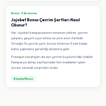
Bonus · 5 dk okuma
Jojobet Bonus Çevrim Şartları Nasıl
Okunur?
Her Jojobet kampanyasının minimum yatırım, çevrim
çarpanı, geçerli oyun listesi ve süre sınırı farklıdır.
Örneğin 5x çevrim şartı, bonus tutarının 5 katı kadar
bahis yapmanız gerektiği anlamına gelir.
Freespin kazançları da ayrı çevrim koşuluna tabi olabilir.
Kampanya detay sayfasındaki tüm maddeleri işlem
öncesi okumak sürprizleri önler.
#JojobetBonus