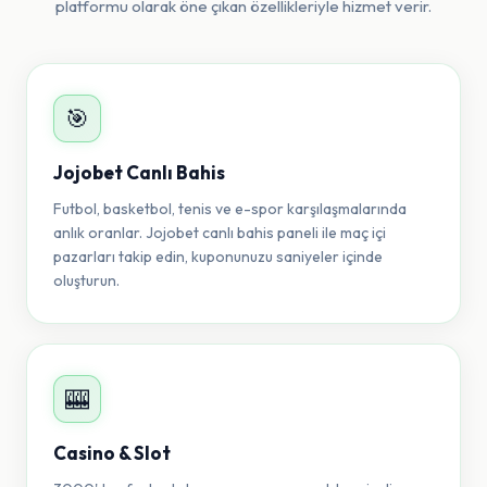
platformu olarak öne çıkan özellikleriyle hizmet verir.
🎯
Jojobet Canlı Bahis
Futbol, basketbol, tenis ve e-spor karşılaşmalarında
anlık oranlar. Jojobet canlı bahis paneli ile maç içi
pazarları takip edin, kuponunuzu saniyeler içinde
oluşturun.
🎰
Casino & Slot