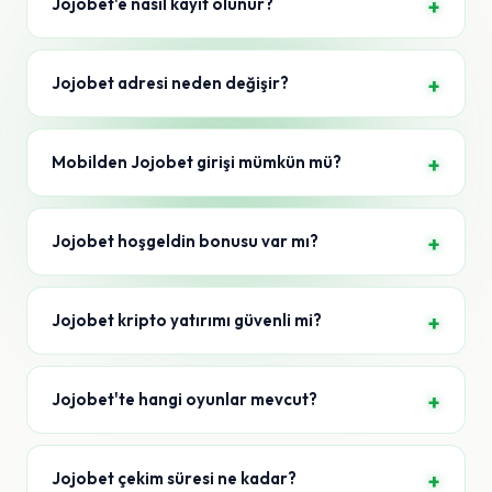
Jojobet'e nasıl kayıt olunur?
Jojobet adresi neden değişir?
Mobilden Jojobet girişi mümkün mü?
Jojobet hoşgeldin bonusu var mı?
Jojobet kripto yatırımı güvenli mi?
Jojobet'te hangi oyunlar mevcut?
Jojobet çekim süresi ne kadar?