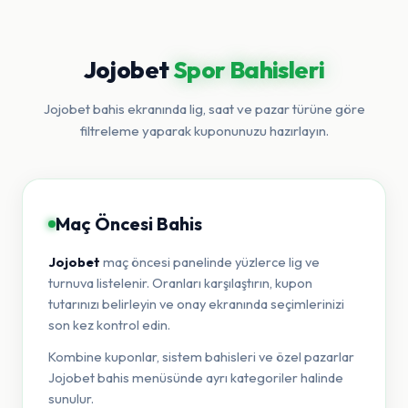
Jojobet
Spor Bahisleri
Jojobet bahis ekranında lig, saat ve pazar türüne göre
filtreleme yaparak kuponunuzu hazırlayın.
Maç Öncesi Bahis
Jojobet
maç öncesi panelinde yüzlerce lig ve
turnuva listelenir. Oranları karşılaştırın, kupon
tutarınızı belirleyin ve onay ekranında seçimlerinizi
son kez kontrol edin.
Kombine kuponlar, sistem bahisleri ve özel pazarlar
Jojobet bahis menüsünde ayrı kategoriler halinde
sunulur.