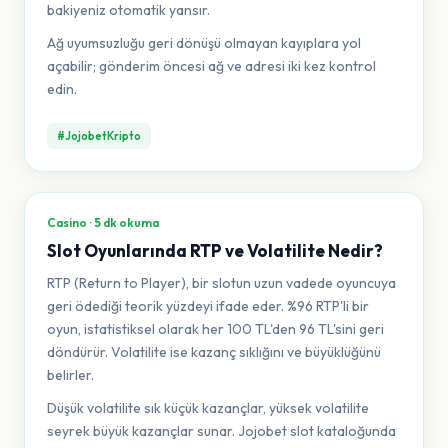
bakiyeniz otomatik yansır.
Ağ uyumsuzluğu geri dönüşü olmayan kayıplara yol
açabilir; gönderim öncesi ağ ve adresi iki kez kontrol
edin.
#JojobetKripto
Casino · 5 dk okuma
Slot Oyunlarında RTP ve Volatilite Nedir?
RTP (Return to Player), bir slotun uzun vadede oyuncuya
geri ödediği teorik yüzdeyi ifade eder. %96 RTP'li bir
oyun, istatistiksel olarak her 100 TL'den 96 TL'sini geri
döndürür. Volatilite ise kazanç sıklığını ve büyüklüğünü
belirler.
Düşük volatilite sık küçük kazançlar, yüksek volatilite
seyrek büyük kazançlar sunar. Jojobet slot kataloğunda