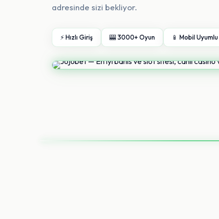
adresinde sizi bekliyor.
⚡ Hızlı Giriş
🎰 3000+ Oyun
📱 Mobil Uyumlu