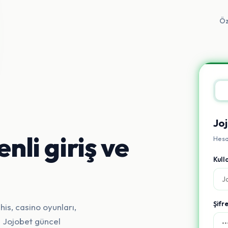
Öz
Joj
enli giriş ve
Hesa
Kull
Şifr
his, casino oyunları,
i Jojobet güncel