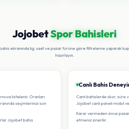
Jojobet
Spor Bahisleri
bahis ekranında lig, saat ve pazar türüne göre filtreleme yaparak k
hazırlayın.
Canlı Bahis Deneyi
nuva listelenir. Oranları
Canlı bahislerde skor, süre v
ekranında seçimlerinizi son
Jojobet canlı paneli mobil ve
Karar vermeden önce pazar tü
rlar Jojobet bahis
etmeniz önerilir.