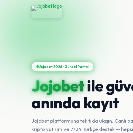
Jojobet 2026 · Güncel Portal
Jojobet
ile güv
anında kayıt
Jojobet platformuna tek tıkla ulaşın. Canlı ba
kripto yatırım ve 7/24 Türkçe destek — heps