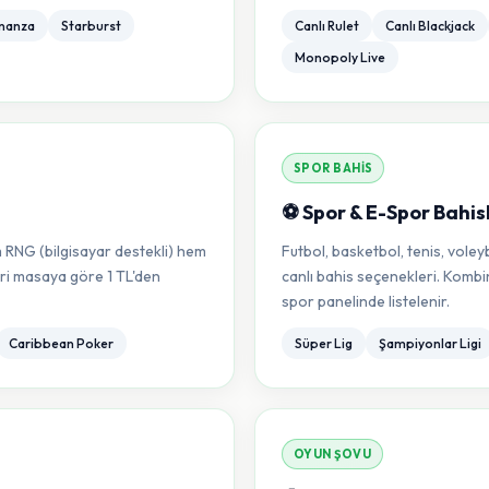
onanza
Starburst
Canlı Rulet
Canlı Blackjack
Monopoly Live
SPOR BAHIS
⚽ Spor & E-Spor Bahis
m RNG (bilgisayar destekli) hem
Futbol, basketbol, tenis, vole
eri masaya göre 1 TL'den
canlı bahis seçenekleri. Kombi
spor panelinde listelenir.
Caribbean Poker
Süper Lig
Şampiyonlar Ligi
OYUN ŞOVU