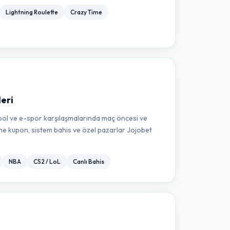
Lightning Roulette
Crazy Time
leri
ybol ve e-spor karşılaşmalarında maç öncesi ve
ne kupon, sistem bahis ve özel pazarlar Jojobet
NBA
CS2 / LoL
Canlı Bahis