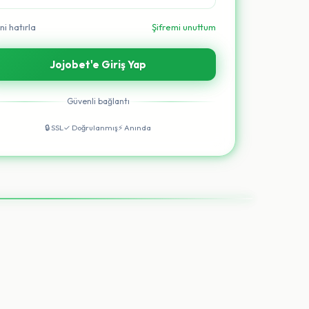
ni hatırla
Şifremi unuttum
Jojobet'e Giriş Yap
Güvenli bağlantı
🔒 SSL
✓ Doğrulanmış
⚡ Anında