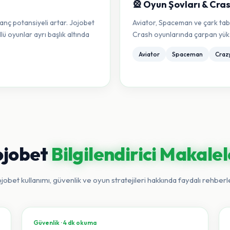
🎡 Oyun Şovları & Cra
anç potansiyeli artar. Jojobet
Aviator, Spaceman ve çark taban
ü oyunlar ayrı başlık altında
Crash oyunlarında çarpan yüksel
Aviator
Spaceman
Craz
ojobet
Bilgilendirici Makale
jobet kullanımı, güvenlik ve oyun stratejileri hakkında faydalı rehberl
Güvenlik · 4 dk okuma