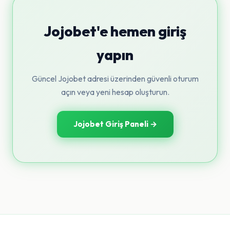
Jojobet'e hemen giriş
yapın
Güncel Jojobet adresi üzerinden güvenli oturum
açın veya yeni hesap oluşturun.
Jojobet Giriş Paneli →