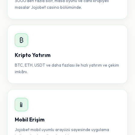
3000'den fazla slot, masa oyunu ve canlı krupiyeli
masalar Jojobet casino bölümünde.
₿
Kripto Yatırım
BTC, ETH, USDT ve daha fazlası ile hızlı yatırım ve çekim
imkânı.
📱
Mobil Erişim
Jojobet mobil uyumlu arayüzü sayesinde uygulama