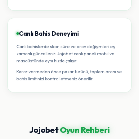
Canlı Bahis Deneyimi
Canlı bahislerde skor, süre ve oran değişimleri eş
zamanlı güncellenir. Jojobet canlı paneli mobil ve
masaüstünde aynı hızda çalışır.
Karar vermeden önce pazar türünü, toplam oranı ve
bahis limitinizi kontrol etmeniz önerilir.
Jojobet
Oyun Rehberi