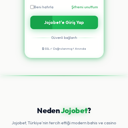
Beni hatırla
Şifremi unuttum
Jojobet'e Giriş Yap
Güvenli bağlantı
🔒 SSL
✓ Doğrulanmış
⚡ Anında
Neden
Jojobet
?
Jojobet, Türkiye'nin tercih ettiği modern bahis ve casino