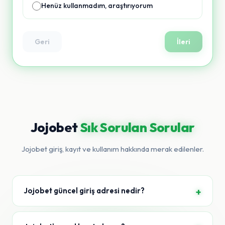
Henüz kullanmadım, araştırıyorum
Geri
İleri
Jojobet
Sık Sorulan Sorular
Jojobet giriş, kayıt ve kullanım hakkında merak edilenler.
Jojobet güncel giriş adresi nedir?