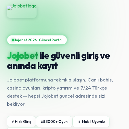
Jojobet 2026 · Güncel Portal
Jojobet
ile güvenli giriş ve
anında kayıt
Jojobet platformuna tek tıkla ulaşın. Canlı bahis,
casino oyunları, kripto yatırım ve 7/24 Türkçe
destek — hepsi Jojobet güncel adresinde sizi
bekliyor.
⚡ Hızlı Giriş
🎰 3000+ Oyun
📱 Mobil Uyumlu