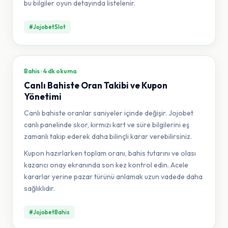
bu bilgiler oyun detayında listelenir.
#JojobetSlot
Bahis · 4 dk okuma
Canlı Bahiste Oran Takibi ve Kupon
Yönetimi
Canlı bahiste oranlar saniyeler içinde değişir. Jojobet
canlı panelinde skor, kırmızı kart ve süre bilgilerini eş
zamanlı takip ederek daha bilinçli karar verebilirsiniz.
Kupon hazırlarken toplam oranı, bahis tutarını ve olası
kazancı onay ekranında son kez kontrol edin. Acele
kararlar yerine pazar türünü anlamak uzun vadede daha
sağlıklıdır.
#JojobetBahis