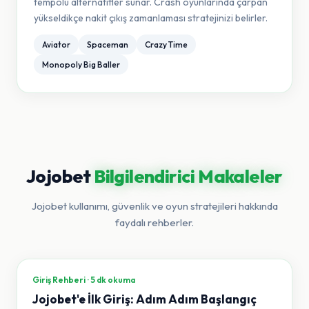
tempolu alternatifler sunar. Crash oyunlarında çarpan
yükseldikçe nakit çıkış zamanlaması stratejinizi belirler.
Aviator
Spaceman
Crazy Time
Monopoly Big Baller
Jojobet
Bilgilendirici Makaleler
Jojobet kullanımı, güvenlik ve oyun stratejileri hakkında
faydalı rehberler.
Giriş Rehberi · 5 dk okuma
Jojobet'e İlk Giriş: Adım Adım Başlangıç