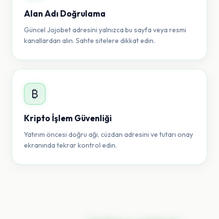
Alan Adı Doğrulama
Güncel Jojobet adresini yalnızca bu sayfa veya resmi
kanallardan alın. Sahte sitelere dikkat edin.
₿
Kripto İşlem Güvenliği
Yatırım öncesi doğru ağı, cüzdan adresini ve tutarı onay
ekranında tekrar kontrol edin.