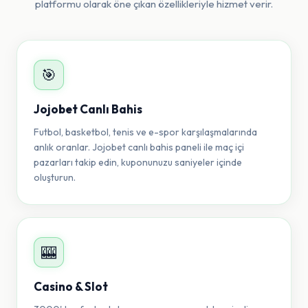
platformu olarak öne çıkan özellikleriyle hizmet verir.
🎯
Jojobet Canlı Bahis
Futbol, basketbol, tenis ve e-spor karşılaşmalarında
anlık oranlar. Jojobet canlı bahis paneli ile maç içi
pazarları takip edin, kuponunuzu saniyeler içinde
oluşturun.
🎰
Casino & Slot