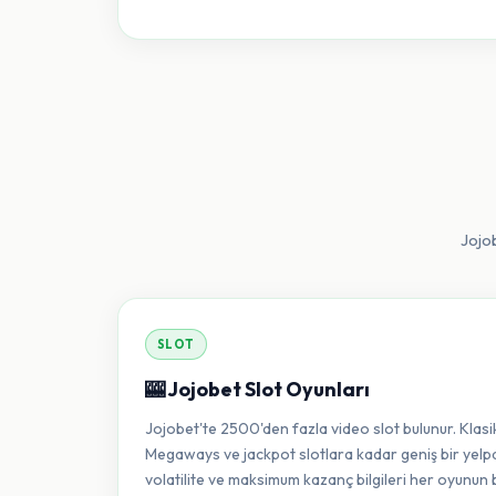
Jojo
SLOT
🎰 Jojobet Slot Oyunları
Jojobet'te 2500'den fazla video slot bulunur. Kla
Megaways ve jackpot slotlara kadar geniş bir yelpa
volatilite ve maksimum kazanç bilgileri her oyunun bi