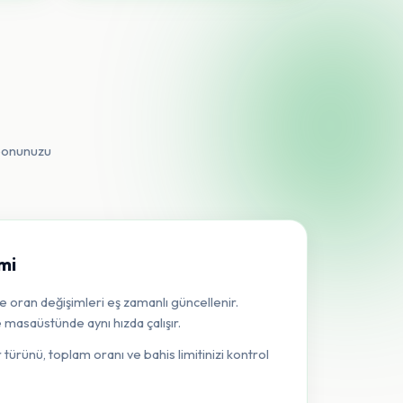
uponunuzu
mi
e oran değişimleri eş zamanlı güncellenir.
 masaüstünde aynı hızda çalışır.
rünü, toplam oranı ve bahis limitinizi kontrol