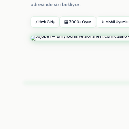
adresinde sizi bekliyor.
⚡ Hızlı Giriş
🎰 3000+ Oyun
📱 Mobil Uyumlu