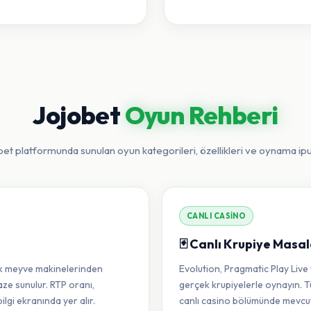
Jojobet
Oyun Rehberi
bet platformunda sunulan oyun kategorileri, özellikleri ve oynama ipuç
CANLI CASINO
🃏 Canlı Krupiye Masal
sik meyve makinelerinden
Evolution, Pragmatic Play Live 
ze sunulur. RTP oranı,
gerçek krupiyelerle oynayın. T
lgi ekranında yer alır.
canlı casino bölümünde mevcut