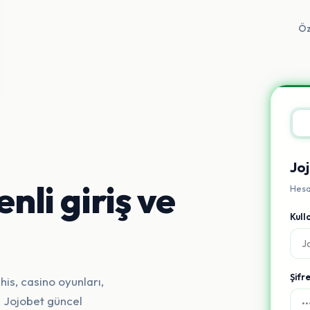
Öz
Joj
enli giriş ve
Hesa
Kull
Şifr
his, casino oyunları,
i Jojobet güncel