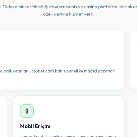
, Türkiye'nin tercih ettiği modern bahis ve casino platformu olarak ö
özellikleriyle hizmet verir.
 anlık oranlar. Jojobet canlı bahis paneli ile maç içi pazarları
📱
Mobil Erişim
Jojobet mobil uyumlu arayüzü sayesinde uygulama