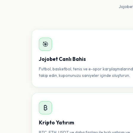
Jojobet
🎯
Jojobet Canlı Bahis
Futbol, basketbol, tenis ve e-spor karşılaşmalarında
takip edin, kuponunuzu saniyeler içinde oluşturun.
₿
Kripto Yatırım
BTC, ETH, USDT ve daha fazlası ile hızlı yatırım ve