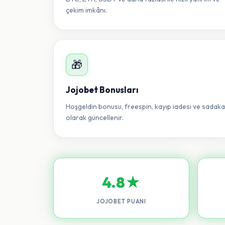
çekim imkânı.
🎁
Jojobet Bonusları
Hoşgeldin bonusu, freespin, kayıp iadesi ve sada
olarak güncellenir.
4.8★
JOJOBET PUANI