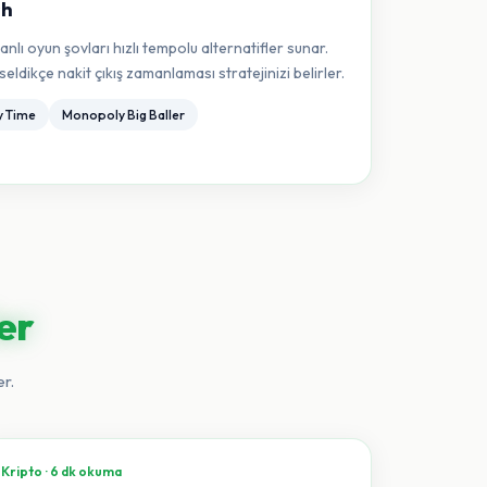
sh
lı oyun şovları hızlı tempolu alternatifler sunar.
dikçe nakit çıkış zamanlaması stratejinizi belirler.
y Time
Monopoly Big Baller
ler
er.
Kripto · 6 dk okuma