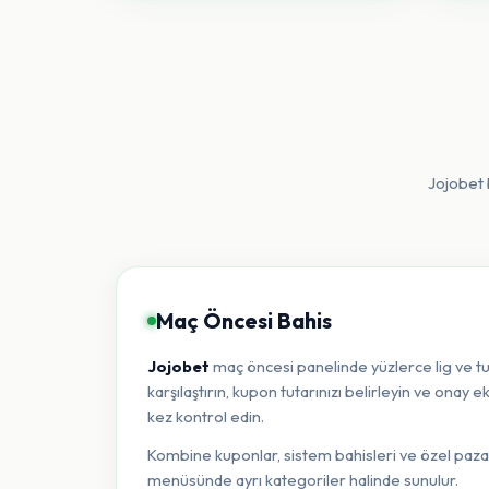
Jojobet 
Maç Öncesi Bahis
Jojobet
maç öncesi panelinde yüzlerce lig ve tur
karşılaştırın, kupon tutarınızı belirleyin ve onay 
kez kontrol edin.
Kombine kuponlar, sistem bahisleri ve özel paza
menüsünde ayrı kategoriler halinde sunulur.