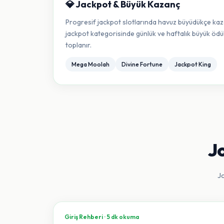
💎 Jackpot & Büyük Kazanç
Progresif jackpot slotlarında havuz büyüdükçe kaz
jackpot kategorisinde günlük ve haftalık büyük ödüll
toplanır.
Mega Moolah
Divine Fortune
Jackpot King
J
Jo
Giriş Rehberi · 5 dk okuma