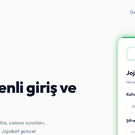
Öz
Joj
enli giriş ve
Hesa
Kull
Şifr
his, casino oyunları,
i Jojobet güncel