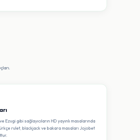
ları.
arı
ve Ezugi gibi sağlayıcıların HD yayınlı masalarında
ürkçe rulet, blackjack ve bakara masaları Jojobet
tur.