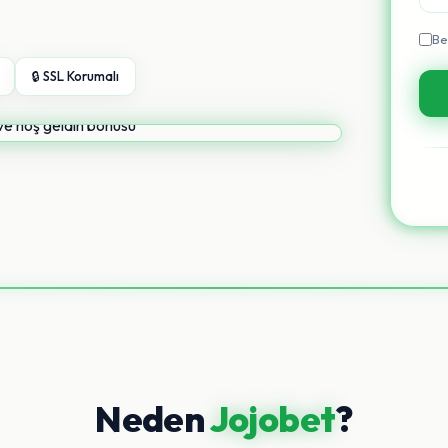
Be
🔒 SSL Korumalı
Neden
Jojobet
?