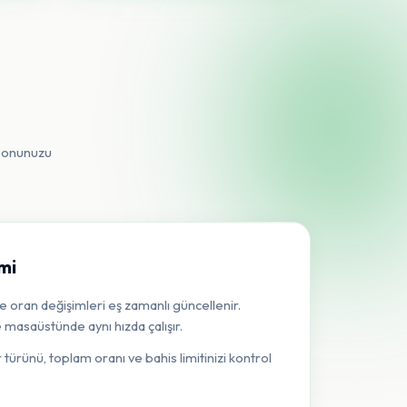
uponunuzu
mi
e oran değişimleri eş zamanlı güncellenir.
 masaüstünde aynı hızda çalışır.
rünü, toplam oranı ve bahis limitinizi kontrol