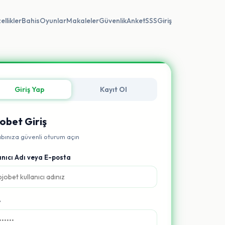
ellikler
Bahis
Oyunlar
Makaleler
Güvenlik
Anket
SSS
Giriş
Giriş Yap
Kayıt Ol
obet Giriş
bınıza güvenli oturum açın
anıcı Adı veya E-posta
e