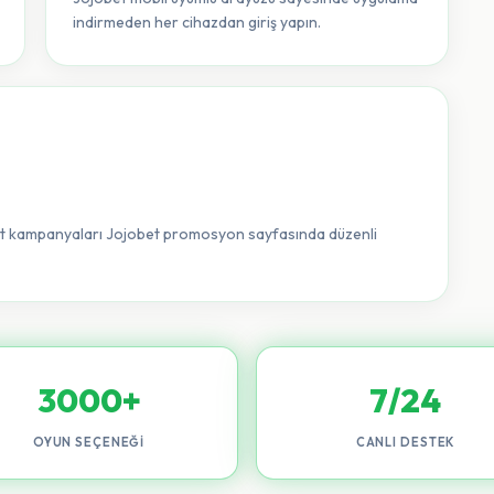
indirmeden her cihazdan giriş yapın.
kat kampanyaları Jojobet promosyon sayfasında düzenli
3000+
7/24
OYUN SEÇENEĞI
CANLI DESTEK