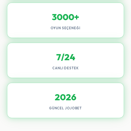
3000+
OYUN SEÇENEĞI
7/24
CANLI DESTEK
2026
GÜNCEL JOJOBET