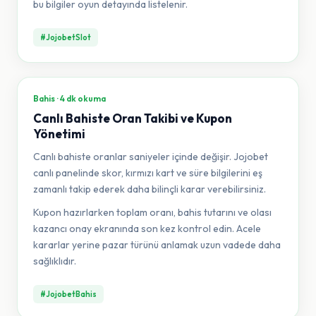
bu bilgiler oyun detayında listelenir.
#JojobetSlot
Bahis · 4 dk okuma
Canlı Bahiste Oran Takibi ve Kupon
Yönetimi
Canlı bahiste oranlar saniyeler içinde değişir. Jojobet
canlı panelinde skor, kırmızı kart ve süre bilgilerini eş
zamanlı takip ederek daha bilinçli karar verebilirsiniz.
Kupon hazırlarken toplam oranı, bahis tutarını ve olası
kazancı onay ekranında son kez kontrol edin. Acele
kararlar yerine pazar türünü anlamak uzun vadede daha
sağlıklıdır.
#JojobetBahis