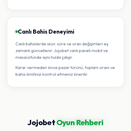
Canlı Bahis Deneyimi
Canlı bahislerde skor, süre ve oran değişimleri eş
zamanlı güncellenir. Jojobet canlı paneli mobil ve
masaüstünde aynı hızda çalışır.
Karar vermeden önce pazar türünü, toplam oranı ve
bahis limitinizi kontrol etmeniz önerilir.
Jojobet
Oyun Rehberi