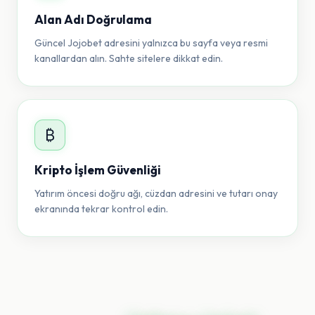
Alan Adı Doğrulama
Güncel Jojobet adresini yalnızca bu sayfa veya resmi
kanallardan alın. Sahte sitelere dikkat edin.
₿
Kripto İşlem Güvenliği
Yatırım öncesi doğru ağı, cüzdan adresini ve tutarı onay
ekranında tekrar kontrol edin.