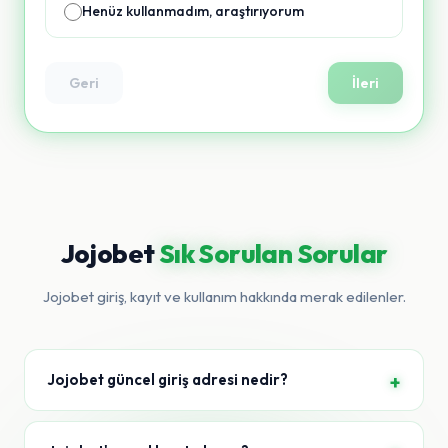
Henüz kullanmadım, araştırıyorum
Geri
İleri
Jojobet
Sık Sorulan Sorular
Jojobet giriş, kayıt ve kullanım hakkında merak edilenler.
Jojobet güncel giriş adresi nedir?