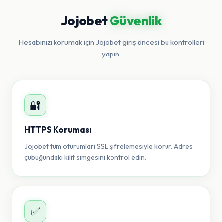
Jojobet
Güvenlik
Hesabınızı korumak için Jojobet giriş öncesi bu kontrolleri
yapın.
🔐
HTTPS Koruması
Jojobet tüm oturumları SSL şifrelemesiyle korur. Adres
çubuğundaki kilit simgesini kontrol edin.
✅