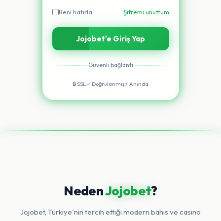
Beni hatırla
Şifremi unuttum
Jojobet'e Giriş Yap
Güvenli bağlantı
🔒 SSL
✓ Doğrulanmış
⚡ Anında
Neden
Jojobet
?
Jojobet, Türkiye'nin tercih ettiği modern bahis ve casino