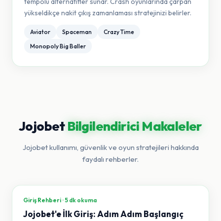
tempolu alternatifler sunar. Crash oyunlarında çarpan
yükseldikçe nakit çıkış zamanlaması stratejinizi belirler.
Aviator
Spaceman
Crazy Time
Monopoly Big Baller
Jojobet
Bilgilendirici Makaleler
Jojobet kullanımı, güvenlik ve oyun stratejileri hakkında
faydalı rehberler.
Giriş Rehberi · 5 dk okuma
Jojobet'e İlk Giriş: Adım Adım Başlangıç