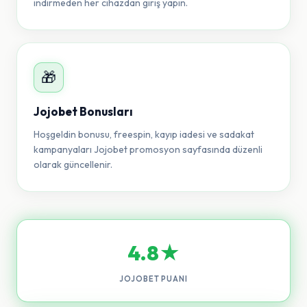
indirmeden her cihazdan giriş yapın.
🎁
Jojobet Bonusları
Hoşgeldin bonusu, freespin, kayıp iadesi ve sadakat
kampanyaları Jojobet promosyon sayfasında düzenli
olarak güncellenir.
4.8★
JOJOBET PUANI