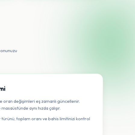
uponunuzu
mi
e oran değişimleri eş zamanlı güncellenir.
 masaüstünde aynı hızda çalışır.
rünü, toplam oranı ve bahis limitinizi kontrol