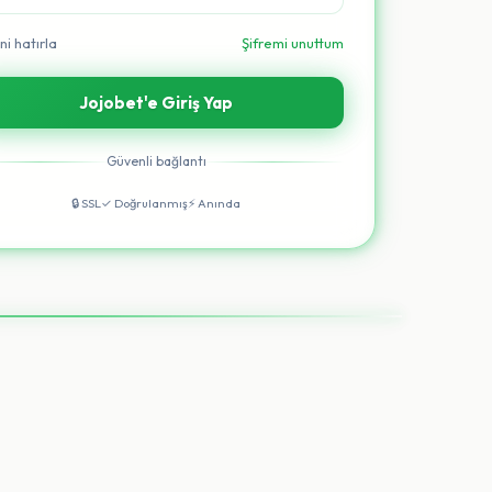
ni hatırla
Şifremi unuttum
Jojobet'e Giriş Yap
Güvenli bağlantı
🔒 SSL
✓ Doğrulanmış
⚡ Anında