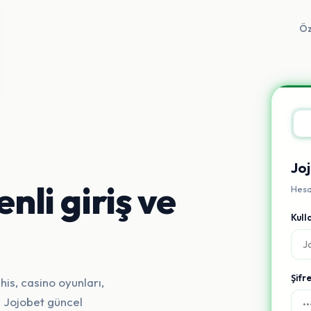
Öz
Joj
enli giriş ve
Hesa
Kull
Şifr
his, casino oyunları,
i Jojobet güncel