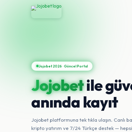
Jojobet 2026 · Güncel Portal
Jojobet
ile güv
anında kayıt
Jojobet platformuna tek tıkla ulaşın. Canlı ba
kripto yatırım ve 7/24 Türkçe destek — heps