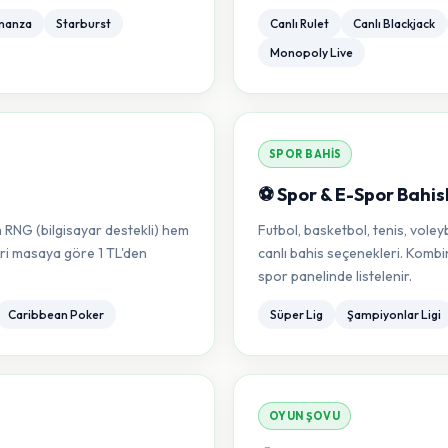
onanza
Starburst
Canlı Rulet
Canlı Blackjack
Monopoly Live
SPOR BAHIS
⚽ Spor & E-Spor Bahis
m RNG (bilgisayar destekli) hem
Futbol, basketbol, tenis, vole
eri masaya göre 1 TL'den
canlı bahis seçenekleri. Kombi
spor panelinde listelenir.
Caribbean Poker
Süper Lig
Şampiyonlar Ligi
OYUN ŞOVU