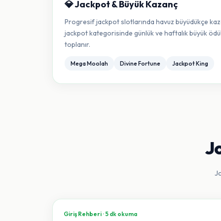
💎 Jackpot & Büyük Kazanç
Progresif jackpot slotlarında havuz büyüdükçe kaz
jackpot kategorisinde günlük ve haftalık büyük ödüll
toplanır.
Mega Moolah
Divine Fortune
Jackpot King
J
Jo
Giriş Rehberi · 5 dk okuma