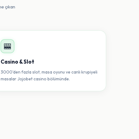
ne çıkan
🎰
Casino & Slot
3000'den fazla slot, masa oyunu ve canlı krupiyeli
masalar Jojobet casino bölümünde.