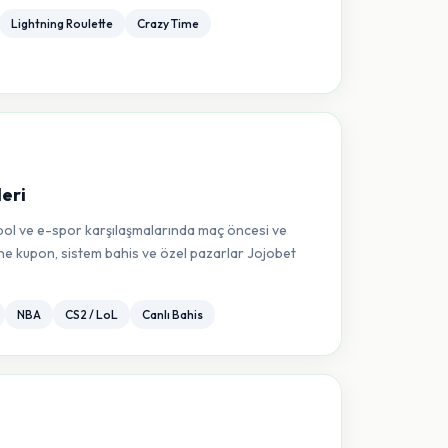
Lightning Roulette
Crazy Time
leri
ybol ve e-spor karşılaşmalarında maç öncesi ve
ne kupon, sistem bahis ve özel pazarlar Jojobet
NBA
CS2 / LoL
Canlı Bahis