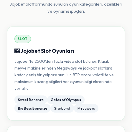
Jojobet platformunda sunulan oyun kategorileri, özellikleri
ve oynama ipuçları.
SLOT
🎰 Jojobet Slot Oyunları
Jojobet'te 2500'den fazla video slot bulunur. Klasik
meyve makinelerinden Megaways ve jackpot slotlara
kadar geniş bir yelpaze sunulur. RTP oranı, volatilite ve
maksimum kazanç bilgileri her oyunun bilgi ekranında
yer alır.
Sweet Bonanza
Gates of Olympus
Big Bass Bonanza
Starburst
Megaways