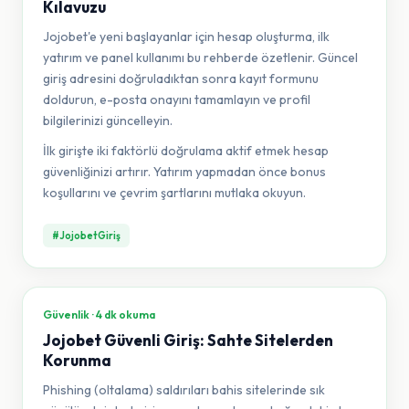
Kılavuzu
Jojobet'e yeni başlayanlar için hesap oluşturma, ilk
yatırım ve panel kullanımı bu rehberde özetlenir. Güncel
giriş adresini doğruladıktan sonra kayıt formunu
doldurun, e-posta onayını tamamlayın ve profil
bilgilerinizi güncelleyin.
İlk girişte iki faktörlü doğrulama aktif etmek hesap
güvenliğinizi artırır. Yatırım yapmadan önce bonus
koşullarını ve çevrim şartlarını mutlaka okuyun.
#JojobetGiriş
Güvenlik · 4 dk okuma
Jojobet Güvenli Giriş: Sahte Sitelerden
Korunma
Phishing (oltalama) saldırıları bahis sitelerinde sık