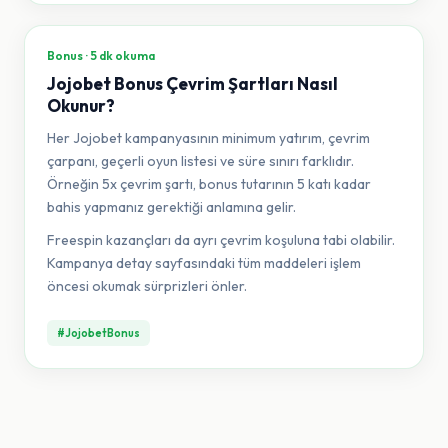
Bonus · 5 dk okuma
Jojobet Bonus Çevrim Şartları Nasıl
Okunur?
Her Jojobet kampanyasının minimum yatırım, çevrim
çarpanı, geçerli oyun listesi ve süre sınırı farklıdır.
Örneğin 5x çevrim şartı, bonus tutarının 5 katı kadar
bahis yapmanız gerektiği anlamına gelir.
Freespin kazançları da ayrı çevrim koşuluna tabi olabilir.
Kampanya detay sayfasındaki tüm maddeleri işlem
öncesi okumak sürprizleri önler.
#JojobetBonus