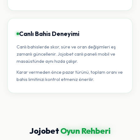
Canlı Bahis Deneyimi
Canlı bahislerde skor, süre ve oran değişimleri eş
zamanlı güncellenir. Jojobet canlı paneli mobil ve
masaüstünde aynı hızda çalışır.
Karar vermeden önce pazar türünü, toplam oranı ve
bahis limitinizi kontrol etmeniz önerilir.
Jojobet
Oyun Rehberi