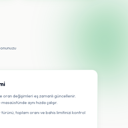
uponunuzu
mi
e oran değişimleri eş zamanlı güncellenir.
 masaüstünde aynı hızda çalışır.
rünü, toplam oranı ve bahis limitinizi kontrol