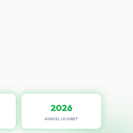
2026
GÜNCEL JOJOBET