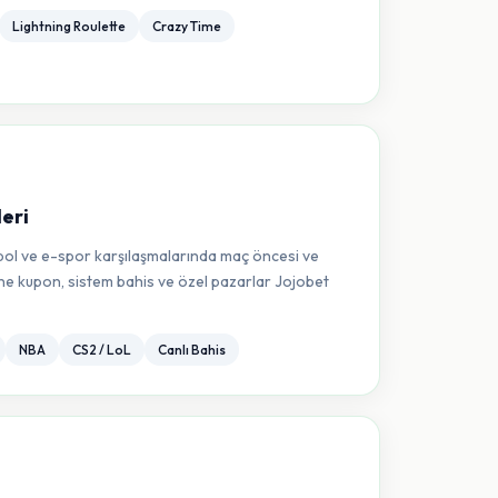
Lightning Roulette
Crazy Time
leri
ybol ve e-spor karşılaşmalarında maç öncesi ve
ne kupon, sistem bahis ve özel pazarlar Jojobet
NBA
CS2 / LoL
Canlı Bahis