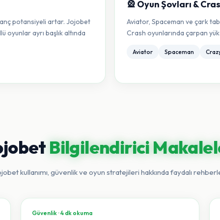
🎡 Oyun Şovları & Cra
anç potansiyeli artar. Jojobet
Aviator, Spaceman ve çark taban
ü oyunlar ayrı başlık altında
Crash oyunlarında çarpan yüksel
Aviator
Spaceman
Craz
ojobet
Bilgilendirici Makale
jobet kullanımı, güvenlik ve oyun stratejileri hakkında faydalı rehberl
Güvenlik · 4 dk okuma