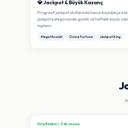
💎 Jackpot & Büyük Kazanç
Progresif jackpot slotlarında havuz büyüdükçe kaz
jackpot kategorisinde günlük ve haftalık büyük ödüll
toplanır.
Mega Moolah
Divine Fortune
Jackpot King
J
Jo
Giriş Rehberi · 5 dk okuma