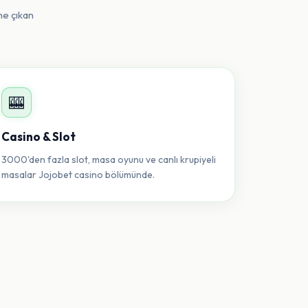
ne çıkan
🎰
Casino & Slot
3000'den fazla slot, masa oyunu ve canlı krupiyeli
masalar Jojobet casino bölümünde.