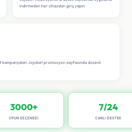
indirmeden her cihazdan giriş yapın.
kat kampanyaları Jojobet promosyon sayfasında düzenli
3000+
7/24
OYUN SEÇENEĞI
CANLI DESTEK