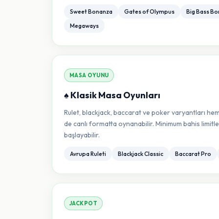
Sweet Bonanza
Gates of Olympus
Big Bass B
Megaways
MASA OYUNU
♠️ Klasik Masa Oyunları
Rulet, blackjack, baccarat ve poker varyantları he
de canlı formatta oynanabilir. Minimum bahis limitl
başlayabilir.
Avrupa Ruleti
Blackjack Classic
Baccarat Pro
JACKPOT