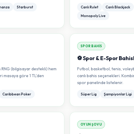
onanza
Starburst
Canlı Rulet
Canlı Blackjack
Monopoly Live
SPOR BAHIS
⚽ Spor & E-Spor Bahis
m RNG (bilgisayar destekli) hem
Futbol, basketbol, tenis, vole
eri masaya göre 1 TL'den
canlı bahis seçenekleri. Kombi
spor panelinde listelenir.
Caribbean Poker
Süper Lig
Şampiyonlar Ligi
OYUN ŞOVU