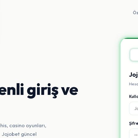
Öz
Joj
enli giriş ve
Hesa
Kull
Şifr
his, casino oyunları,
i Jojobet güncel