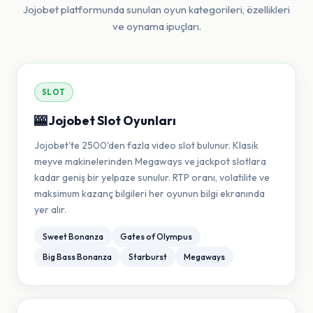
Jojobet platformunda sunulan oyun kategorileri, özellikleri
ve oynama ipuçları.
SLOT
🎰 Jojobet Slot Oyunları
Jojobet'te 2500'den fazla video slot bulunur. Klasik
meyve makinelerinden Megaways ve jackpot slotlara
kadar geniş bir yelpaze sunulur. RTP oranı, volatilite ve
maksimum kazanç bilgileri her oyunun bilgi ekranında
yer alır.
Sweet Bonanza
Gates of Olympus
Big Bass Bonanza
Starburst
Megaways