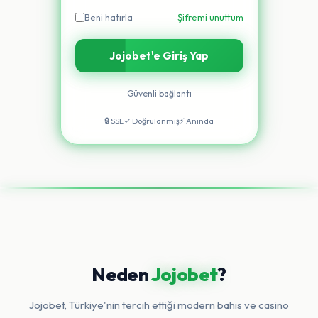
Beni hatırla
Şifremi unuttum
Jojobet'e Giriş Yap
Güvenli bağlantı
🔒 SSL
✓ Doğrulanmış
⚡ Anında
Neden
Jojobet
?
Jojobet, Türkiye'nin tercih ettiği modern bahis ve casino