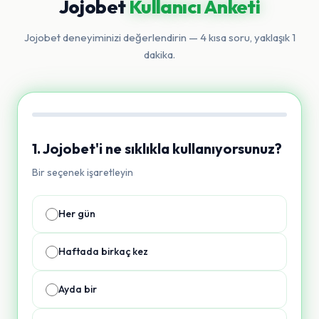
Jojobet
Kullanıcı Anketi
Jojobet deneyiminizi değerlendirin — 4 kısa soru, yaklaşık 1
dakika.
1. Jojobet'i ne sıklıkla kullanıyorsunuz?
Bir seçenek işaretleyin
Her gün
Haftada birkaç kez
Ayda bir