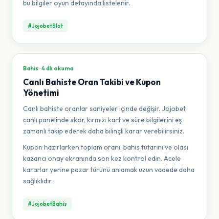
bu bilgiler oyun detayında listelenir.
#JojobetSlot
Bahis · 4 dk okuma
Canlı Bahiste Oran Takibi ve Kupon
Yönetimi
Canlı bahiste oranlar saniyeler içinde değişir. Jojobet
canlı panelinde skor, kırmızı kart ve süre bilgilerini eş
zamanlı takip ederek daha bilinçli karar verebilirsiniz.
Kupon hazırlarken toplam oranı, bahis tutarını ve olası
kazancı onay ekranında son kez kontrol edin. Acele
kararlar yerine pazar türünü anlamak uzun vadede daha
sağlıklıdır.
#JojobetBahis