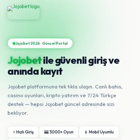
Jojobet 2026 · Güncel Portal
Jojobet
ile güvenli giriş ve
anında kayıt
Jojobet platformuna tek tıkla ulaşın. Canlı bahis,
casino oyunları, kripto yatırım ve 7/24 Türkçe
destek — hepsi Jojobet güncel adresinde sizi
bekliyor.
⚡ Hızlı Giriş
🎰 3000+ Oyun
📱 Mobil Uyumlu