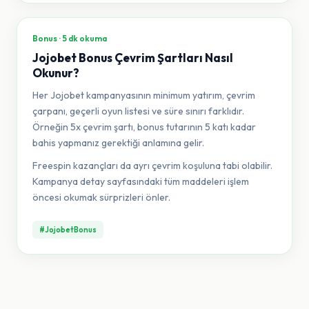
Bonus · 5 dk okuma
Jojobet Bonus Çevrim Şartları Nasıl
Okunur?
Her Jojobet kampanyasının minimum yatırım, çevrim
çarpanı, geçerli oyun listesi ve süre sınırı farklıdır.
Örneğin 5x çevrim şartı, bonus tutarının 5 katı kadar
bahis yapmanız gerektiği anlamına gelir.
Freespin kazançları da ayrı çevrim koşuluna tabi olabilir.
Kampanya detay sayfasındaki tüm maddeleri işlem
öncesi okumak sürprizleri önler.
#JojobetBonus