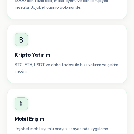
3000'den fazla slot, masa oyunu ve canlı krupiyeli
masalar Jojobet casino bölümünde.
₿
Kripto Yatırım
BTC, ETH, USDT ve daha fazlası ile hızlı yatırım ve çekim
imkânı.
📱
Mobil Erişim
Jojobet mobil uyumlu arayüzü sayesinde uygulama