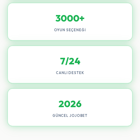
3000+
OYUN SEÇENEĞI
7/24
CANLI DESTEK
2026
GÜNCEL JOJOBET