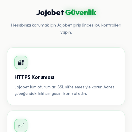
Jojobet
Güvenlik
Hesabınızı korumak için Jojobet giriş öncesi bu kontrolleri
yapın.
🔐
HTTPS Koruması
Jojobet tüm oturumları SSL şifrelemesiyle korur. Adres
çubuğundaki kilit simgesini kontrol edin.
✅