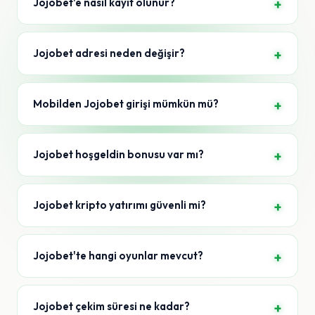
Jojobet'e nasıl kayıt olunur?
Jojobet adresi neden değişir?
Mobilden Jojobet girişi mümkün mü?
Jojobet hoşgeldin bonusu var mı?
Jojobet kripto yatırımı güvenli mi?
Jojobet'te hangi oyunlar mevcut?
Jojobet çekim süresi ne kadar?