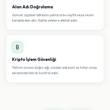
Alan Adı Doğrulama
Güncel Jojobet adresini yalnızca bu sayfa veya resmi
kanallardan alın. Sahte sitelere dikkat edin.
₿
Kripto İşlem Güvenliği
Yatırım öncesi doğru ağı, cüzdan adresini ve tutarı onay
ekranında tekrar kontrol edin.