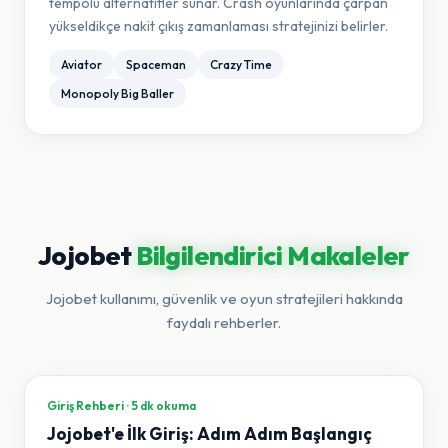
tempolu alternatifler sunar. Crash oyunlarında çarpan
yükseldikçe nakit çıkış zamanlaması stratejinizi belirler.
Aviator
Spaceman
Crazy Time
Monopoly Big Baller
Jojobet
Bilgilendirici Makaleler
Jojobet kullanımı, güvenlik ve oyun stratejileri hakkında
faydalı rehberler.
Giriş Rehberi · 5 dk okuma
Jojobet'e İlk Giriş: Adım Adım Başlangıç