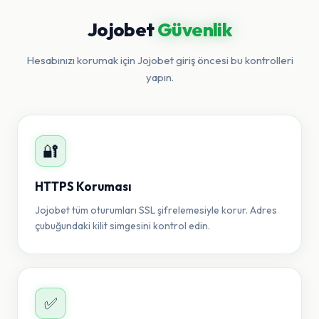
Jojobet
Güvenlik
Hesabınızı korumak için Jojobet giriş öncesi bu kontrolleri
yapın.
🔐
HTTPS Koruması
Jojobet tüm oturumları SSL şifrelemesiyle korur. Adres
çubuğundaki kilit simgesini kontrol edin.
✅