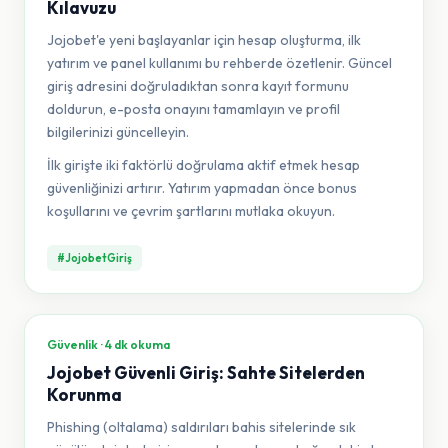
Kılavuzu
Jojobet'e yeni başlayanlar için hesap oluşturma, ilk
yatırım ve panel kullanımı bu rehberde özetlenir. Güncel
giriş adresini doğruladıktan sonra kayıt formunu
doldurun, e-posta onayını tamamlayın ve profil
bilgilerinizi güncelleyin.
İlk girişte iki faktörlü doğrulama aktif etmek hesap
güvenliğinizi artırır. Yatırım yapmadan önce bonus
koşullarını ve çevrim şartlarını mutlaka okuyun.
#JojobetGiriş
Güvenlik · 4 dk okuma
Jojobet Güvenli Giriş: Sahte Sitelerden
Korunma
Phishing (oltalama) saldırıları bahis sitelerinde sık