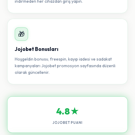
indirmeden her cihazdan giriş yapın.
🎁
Jojobet Bonusları
Hoşgeldin bonusu, freespin, kayıp iadesi ve sadakat
kampanyaları Jojobet promosyon sayfasında düzenli
olarak güncellenir.
4.8★
JOJOBET PUANI