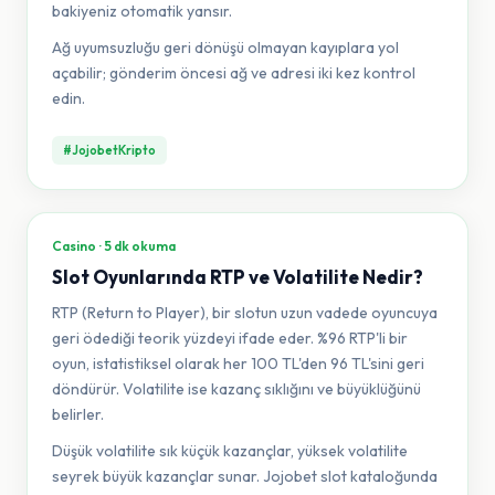
bakiyeniz otomatik yansır.
Ağ uyumsuzluğu geri dönüşü olmayan kayıplara yol
açabilir; gönderim öncesi ağ ve adresi iki kez kontrol
edin.
#JojobetKripto
Casino · 5 dk okuma
Slot Oyunlarında RTP ve Volatilite Nedir?
RTP (Return to Player), bir slotun uzun vadede oyuncuya
geri ödediği teorik yüzdeyi ifade eder. %96 RTP'li bir
oyun, istatistiksel olarak her 100 TL'den 96 TL'sini geri
döndürür. Volatilite ise kazanç sıklığını ve büyüklüğünü
belirler.
Düşük volatilite sık küçük kazançlar, yüksek volatilite
seyrek büyük kazançlar sunar. Jojobet slot kataloğunda