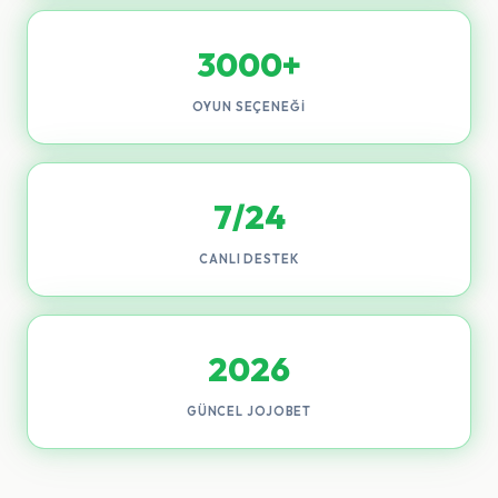
3000+
OYUN SEÇENEĞI
7/24
CANLI DESTEK
2026
GÜNCEL JOJOBET