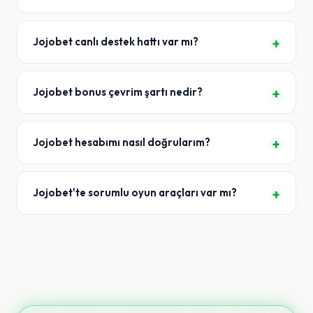
Jojobet canlı destek hattı var mı?
Jojobet bonus çevrim şartı nedir?
Jojobet hesabımı nasıl doğrularım?
Jojobet'te sorumlu oyun araçları var mı?