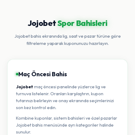
Jojobet
Spor Bahisleri
Jojobet bahis ekranında lig, saat ve pazar türüne göre
filtreleme yaparak kuponunuzu hazırlayın.
Maç Öncesi Bahis
Jojobet
maç öncesi panelinde yüzlerce lig ve
turnuva listelenir. Oranları karşılaştırın, kupon
tutarınızı belirleyin ve onay ekranında seçimlerinizi
son kez kontrol edin.
Kombine kuponlar, sistem bahisleri ve özel pazarlar
Jojobet bahis menüsünde ayrı kategoriler halinde
sunulur.