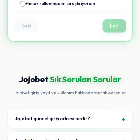
Henüz kullanmadım, araştırıyorum
Geri
İleri
Jojobet
Sık Sorulan Sorular
Jojobet giriş, kayıt ve kullanım hakkında merak edilenler.
Jojobet güncel giriş adresi nedir?