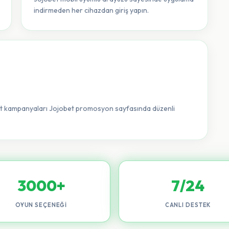
indirmeden her cihazdan giriş yapın.
kat kampanyaları Jojobet promosyon sayfasında düzenli
3000+
7/24
OYUN SEÇENEĞI
CANLI DESTEK