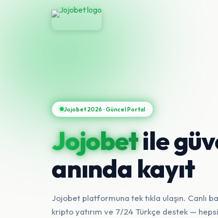
Jojobet 2026 · Güncel Portal
Jojobet
ile güv
anında kayıt
Jojobet platformuna tek tıkla ulaşın. Canlı ba
kripto yatırım ve 7/24 Türkçe destek — heps