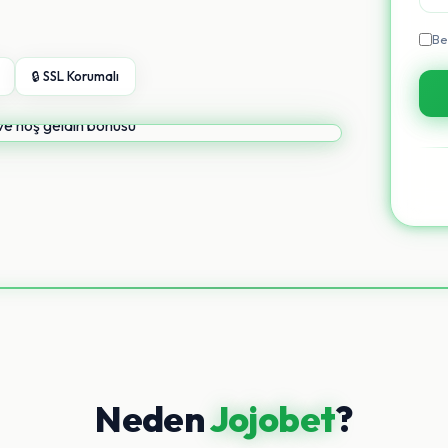
Be
🔒 SSL Korumalı
Neden
Jojobet
?