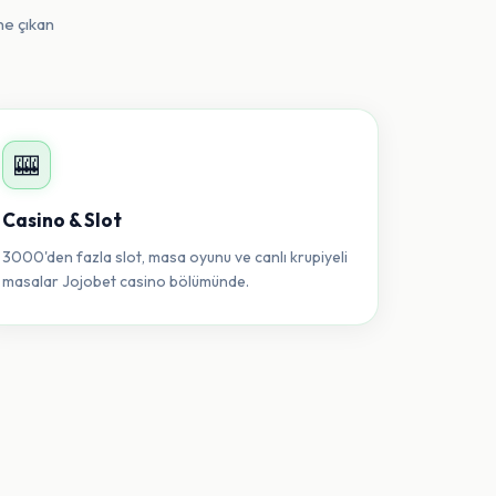
ne çıkan
🎰
Casino & Slot
3000'den fazla slot, masa oyunu ve canlı krupiyeli
masalar Jojobet casino bölümünde.