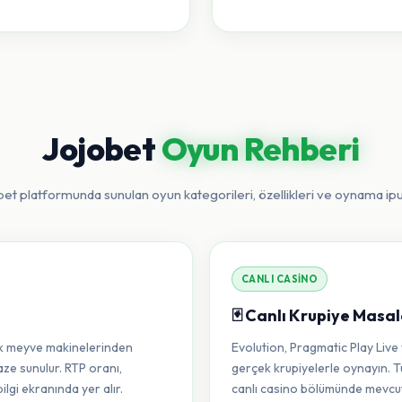
Jojobet
Oyun Rehberi
bet platformunda sunulan oyun kategorileri, özellikleri ve oynama ipuç
CANLI CASINO
🃏 Canlı Krupiye Masal
sik meyve makinelerinden
Evolution, Pragmatic Play Live 
ze sunulur. RTP oranı,
gerçek krupiyelerle oynayın. T
lgi ekranında yer alır.
canlı casino bölümünde mevcut