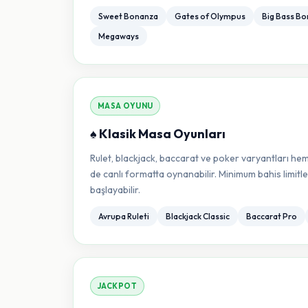
Sweet Bonanza
Gates of Olympus
Big Bass B
Megaways
MASA OYUNU
♠️ Klasik Masa Oyunları
Rulet, blackjack, baccarat ve poker varyantları he
de canlı formatta oynanabilir. Minimum bahis limitl
başlayabilir.
Avrupa Ruleti
Blackjack Classic
Baccarat Pro
JACKPOT