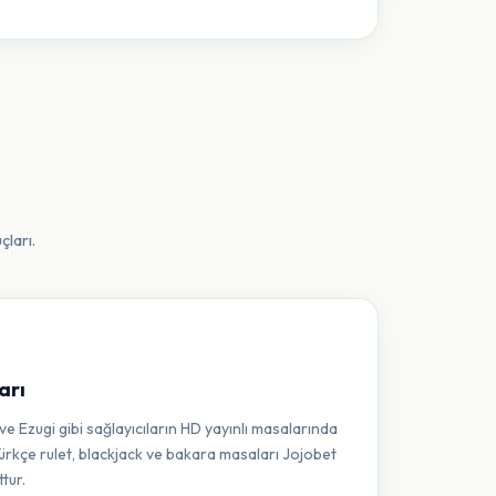
ları.
arı
ve Ezugi gibi sağlayıcıların HD yayınlı masalarında
ürkçe rulet, blackjack ve bakara masaları Jojobet
tur.