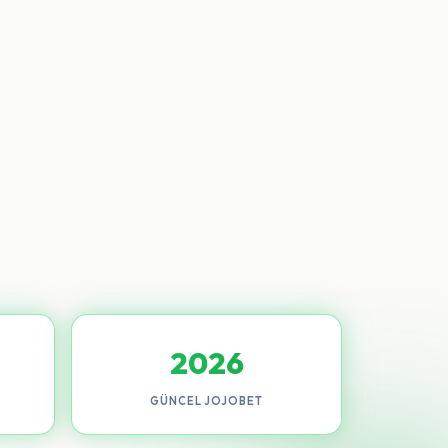
2026
GÜNCEL JOJOBET