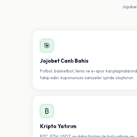
Jojobet
🎯
Jojobet Canlı Bahis
Futbol, basketbol, tenis ve e-spor karşılaşmalarında
takip edin, kuponunuzu saniyeler içinde oluşturun.
₿
Kripto Yatırım
BTC, ETH, USDT ve daha fazlası ile hızlı yatırım ve