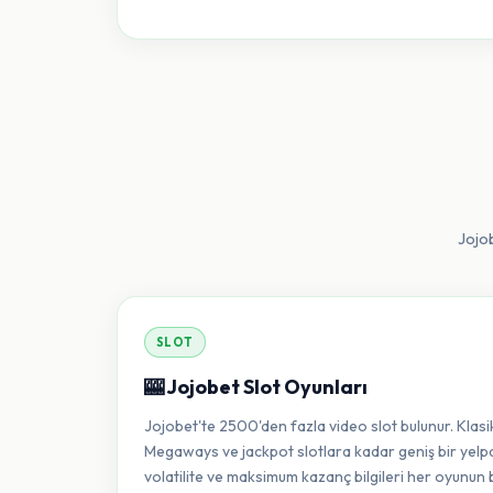
Jojo
SLOT
🎰 Jojobet Slot Oyunları
Jojobet'te 2500'den fazla video slot bulunur. Kla
Megaways ve jackpot slotlara kadar geniş bir yelpa
volatilite ve maksimum kazanç bilgileri her oyunun bi