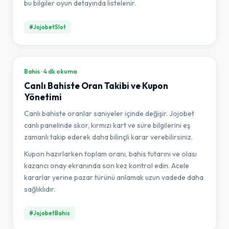
bu bilgiler oyun detayında listelenir.
#JojobetSlot
Bahis · 4 dk okuma
Canlı Bahiste Oran Takibi ve Kupon
Yönetimi
Canlı bahiste oranlar saniyeler içinde değişir. Jojobet
canlı panelinde skor, kırmızı kart ve süre bilgilerini eş
zamanlı takip ederek daha bilinçli karar verebilirsiniz.
Kupon hazırlarken toplam oranı, bahis tutarını ve olası
kazancı onay ekranında son kez kontrol edin. Acele
kararlar yerine pazar türünü anlamak uzun vadede daha
sağlıklıdır.
#JojobetBahis