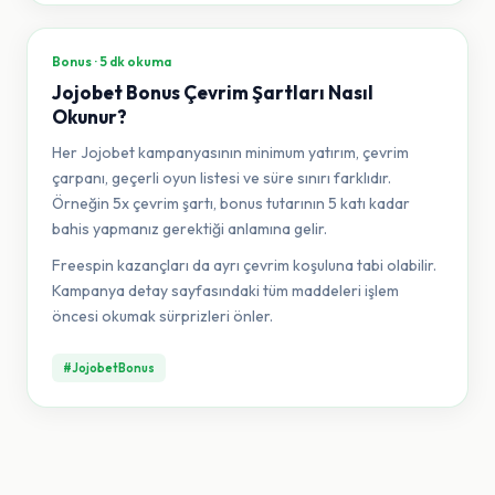
Bonus · 5 dk okuma
Jojobet Bonus Çevrim Şartları Nasıl
Okunur?
Her Jojobet kampanyasının minimum yatırım, çevrim
çarpanı, geçerli oyun listesi ve süre sınırı farklıdır.
Örneğin 5x çevrim şartı, bonus tutarının 5 katı kadar
bahis yapmanız gerektiği anlamına gelir.
Freespin kazançları da ayrı çevrim koşuluna tabi olabilir.
Kampanya detay sayfasındaki tüm maddeleri işlem
öncesi okumak sürprizleri önler.
#JojobetBonus