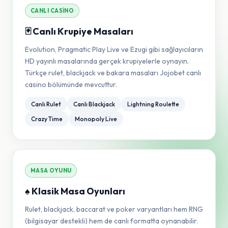
CANLI CASINO
🃏 Canlı Krupiye Masaları
Evolution, Pragmatic Play Live ve Ezugi gibi sağlayıcıların
HD yayınlı masalarında gerçek krupiyelerle oynayın.
Türkçe rulet, blackjack ve bakara masaları Jojobet canlı
casino bölümünde mevcuttur.
Canlı Rulet
Canlı Blackjack
Lightning Roulette
Crazy Time
Monopoly Live
MASA OYUNU
♠️ Klasik Masa Oyunları
Rulet, blackjack, baccarat ve poker varyantları hem RNG
(bilgisayar destekli) hem de canlı formatta oynanabilir.