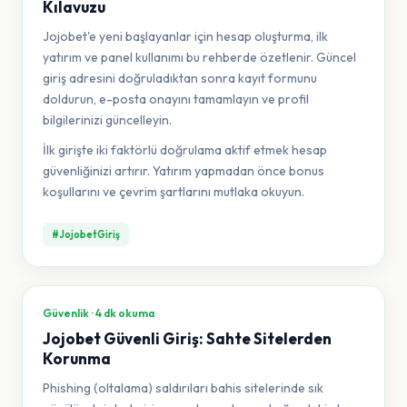
Kılavuzu
Jojobet'e yeni başlayanlar için hesap oluşturma, ilk
yatırım ve panel kullanımı bu rehberde özetlenir. Güncel
giriş adresini doğruladıktan sonra kayıt formunu
doldurun, e-posta onayını tamamlayın ve profil
bilgilerinizi güncelleyin.
İlk girişte iki faktörlü doğrulama aktif etmek hesap
güvenliğinizi artırır. Yatırım yapmadan önce bonus
koşullarını ve çevrim şartlarını mutlaka okuyun.
#JojobetGiriş
Güvenlik · 4 dk okuma
Jojobet Güvenli Giriş: Sahte Sitelerden
Korunma
Phishing (oltalama) saldırıları bahis sitelerinde sık