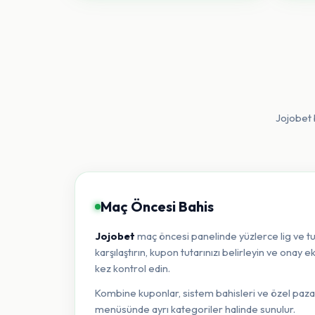
Jojobet 
Maç Öncesi Bahis
Jojobet
maç öncesi panelinde yüzlerce lig ve tur
karşılaştırın, kupon tutarınızı belirleyin ve onay 
kez kontrol edin.
Kombine kuponlar, sistem bahisleri ve özel paza
menüsünde ayrı kategoriler halinde sunulur.