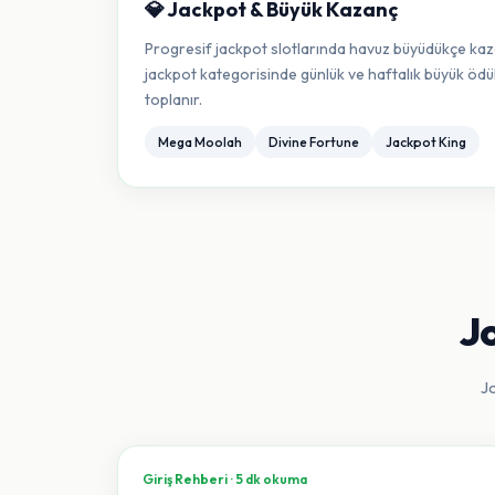
💎 Jackpot & Büyük Kazanç
Progresif jackpot slotlarında havuz büyüdükçe kaz
jackpot kategorisinde günlük ve haftalık büyük ödüll
toplanır.
Mega Moolah
Divine Fortune
Jackpot King
J
Jo
Giriş Rehberi · 5 dk okuma