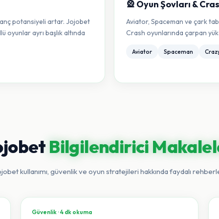
🎡 Oyun Şovları & Cra
anç potansiyeli artar. Jojobet
Aviator, Spaceman ve çark taban
ü oyunlar ayrı başlık altında
Crash oyunlarında çarpan yüksel
Aviator
Spaceman
Craz
ojobet
Bilgilendirici Makale
jobet kullanımı, güvenlik ve oyun stratejileri hakkında faydalı rehberl
Güvenlik · 4 dk okuma