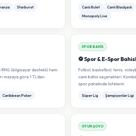
onanza
Starburst
Canlı Rulet
Canlı Blackjack
Monopoly Live
SPOR BAHIS
⚽ Spor & E-Spor Bahis
m RNG (bilgisayar destekli) hem
Futbol, basketbol, tenis, vole
eri masaya göre 1 TL'den
canlı bahis seçenekleri. Kombi
spor panelinde listelenir.
Caribbean Poker
Süper Lig
Şampiyonlar Ligi
OYUN ŞOVU