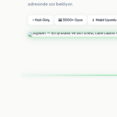
adresinde sizi bekliyor.
⚡ Hızlı Giriş
🎰 3000+ Oyun
📱 Mobil Uyumlu