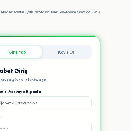
ellikler
Bahis
Oyunlar
Makaleler
Güvenlik
Anket
SSS
Giriş
Giriş Yap
Kayıt Ol
obet Giriş
bınıza güvenli oturum açın
anıcı Adı veya E-posta
e