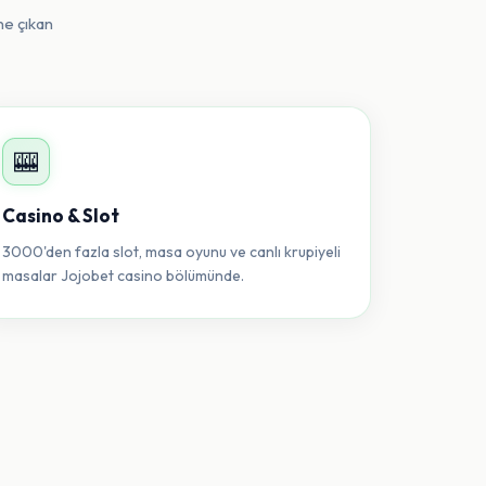
ne çıkan
🎰
Casino & Slot
3000'den fazla slot, masa oyunu ve canlı krupiyeli
masalar Jojobet casino bölümünde.