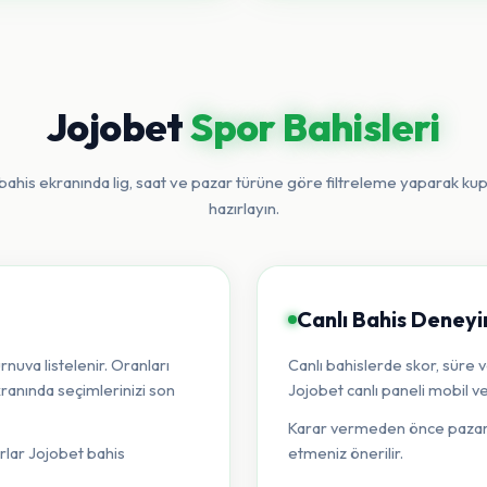
Jojobet
Spor Bahisleri
bahis ekranında lig, saat ve pazar türüne göre filtreleme yaparak k
hazırlayın.
Canlı Bahis Deneyi
nuva listelenir. Oranları
Canlı bahislerde skor, süre v
ekranında seçimlerinizi son
Jojobet canlı paneli mobil ve
Karar vermeden önce pazar tü
rlar Jojobet bahis
etmeniz önerilir.