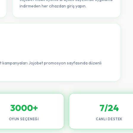
indirmeden her cihazdan giriş yapın.
kat kampanyaları Jojobet promosyon sayfasında düzenli
3000+
7/24
OYUN SEÇENEĞI
CANLI DESTEK