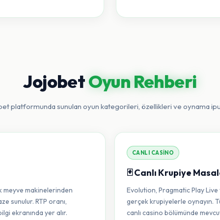
Jojobet
Oyun Rehberi
bet platformunda sunulan oyun kategorileri, özellikleri ve oynama ipuç
CANLI CASINO
🃏 Canlı Krupiye Masal
sik meyve makinelerinden
Evolution, Pragmatic Play Live 
ze sunulur. RTP oranı,
gerçek krupiyelerle oynayın. T
lgi ekranında yer alır.
canlı casino bölümünde mevcut