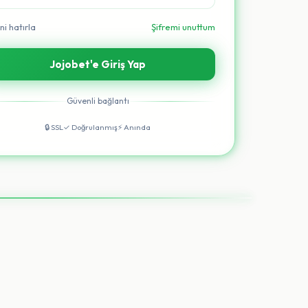
ni hatırla
Şifremi unuttum
Jojobet'e Giriş Yap
Güvenli bağlantı
🔒 SSL
✓ Doğrulanmış
⚡ Anında