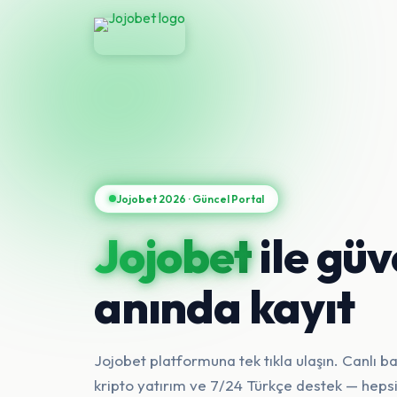
Jojobet 2026 · Güncel Portal
Jojobet
ile güv
anında kayıt
Jojobet platformuna tek tıkla ulaşın. Canlı ba
kripto yatırım ve 7/24 Türkçe destek — heps