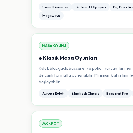
Sweet Bonanza
Gates of Olympus
Big Bass B
Megaways
MASA OYUNU
♠️ Klasik Masa Oyunları
Rulet, blackjack, baccarat ve poker varyantları he
de canlı formatta oynanabilir. Minimum bahis limitl
başlayabilir.
Avrupa Ruleti
Blackjack Classic
Baccarat Pro
JACKPOT