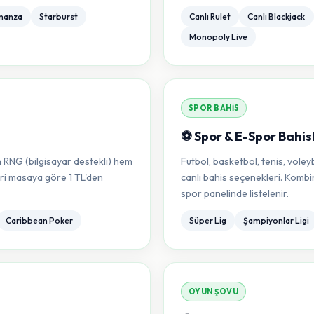
onanza
Starburst
Canlı Rulet
Canlı Blackjack
Monopoly Live
SPOR BAHIS
⚽ Spor & E-Spor Bahis
m RNG (bilgisayar destekli) hem
Futbol, basketbol, tenis, vole
eri masaya göre 1 TL'den
canlı bahis seçenekleri. Kombi
spor panelinde listelenir.
Caribbean Poker
Süper Lig
Şampiyonlar Ligi
OYUN ŞOVU