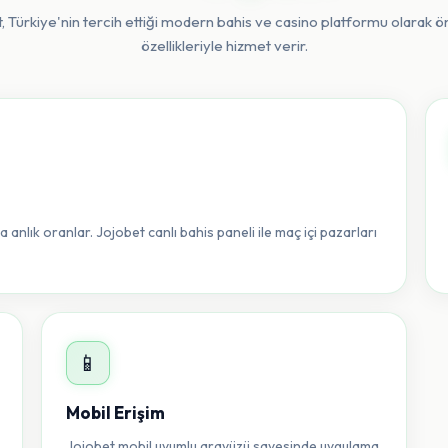
, Türkiye'nin tercih ettiği modern bahis ve casino platformu olarak ö
özellikleriyle hizmet verir.
 anlık oranlar. Jojobet canlı bahis paneli ile maç içi pazarları
📱
Mobil Erişim
Jojobet mobil uyumlu arayüzü sayesinde uygulama