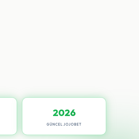
2026
GÜNCEL JOJOBET