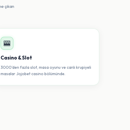
ne çıkan
🎰
Casino & Slot
3000'den fazla slot, masa oyunu ve canlı krupiyeli
masalar Jojobet casino bölümünde.