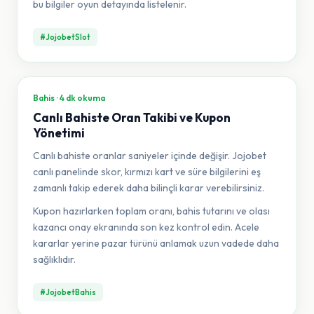
bu bilgiler oyun detayında listelenir.
#JojobetSlot
Bahis · 4 dk okuma
Canlı Bahiste Oran Takibi ve Kupon
Yönetimi
Canlı bahiste oranlar saniyeler içinde değişir. Jojobet
canlı panelinde skor, kırmızı kart ve süre bilgilerini eş
zamanlı takip ederek daha bilinçli karar verebilirsiniz.
Kupon hazırlarken toplam oranı, bahis tutarını ve olası
kazancı onay ekranında son kez kontrol edin. Acele
kararlar yerine pazar türünü anlamak uzun vadede daha
sağlıklıdır.
#JojobetBahis