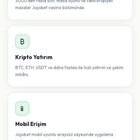
3000'den fazla slot, masa oyunu ve canlı krupiyeli
masalar Jojobet casino bölümünde.
₿
Kripto Yatırım
BTC, ETH, USDT ve daha fazlası ile hızlı yatırım ve çekim
imkânı.
📱
Mobil Erişim
Jojobet mobil uyumlu arayüzü sayesinde uygulama