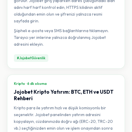
görülür. Jojobet giriş yaparken adres çubuğundaki alan
adını harf harf kontrol edin, HTTPS kilidinin aktif
olduğundan emin olun ve şifrenizi yalnızca resmi
sayfada girin.
Şüpheli e-posta veya SMS bağlantılarına tıklamayın.
Tarayıcı yer imlerine yalnızca doğrulanmış Jojobet
adresini ekleyin.
#JojobetGüvenlik
Kripto · 6 dk okuma
Jojobet Kripto Yatırım: BTC, ETH ve USDT
Rehberi
Kripto para ile yatırım hızlı ve düşük komisyonlu bir
seçenektir. Jojobet panelinden yatırım adresini
kopyalayın, cüzdanınızda doğru ağı (ERC-20, TRC-20
vb.) seçtiğinizden emin olun ve işlem onayından sonra