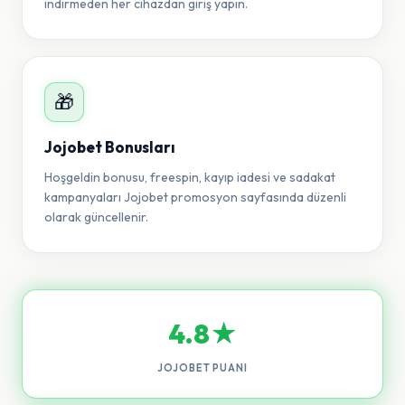
indirmeden her cihazdan giriş yapın.
🎁
Jojobet Bonusları
Hoşgeldin bonusu, freespin, kayıp iadesi ve sadakat
kampanyaları Jojobet promosyon sayfasında düzenli
olarak güncellenir.
4.8★
JOJOBET PUANI