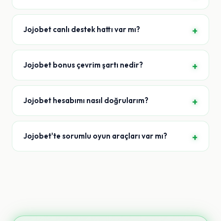
Jojobet canlı destek hattı var mı?
Jojobet bonus çevrim şartı nedir?
Jojobet hesabımı nasıl doğrularım?
Jojobet'te sorumlu oyun araçları var mı?