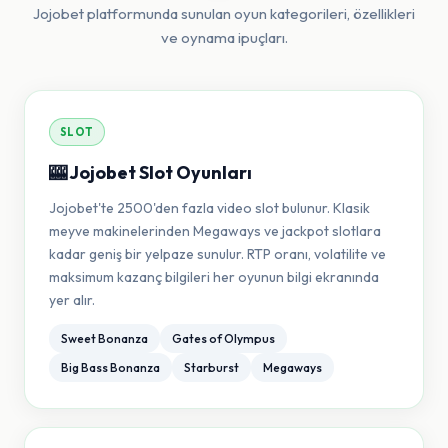
Jojobet platformunda sunulan oyun kategorileri, özellikleri
ve oynama ipuçları.
SLOT
🎰 Jojobet Slot Oyunları
Jojobet'te 2500'den fazla video slot bulunur. Klasik
meyve makinelerinden Megaways ve jackpot slotlara
kadar geniş bir yelpaze sunulur. RTP oranı, volatilite ve
maksimum kazanç bilgileri her oyunun bilgi ekranında
yer alır.
Sweet Bonanza
Gates of Olympus
Big Bass Bonanza
Starburst
Megaways