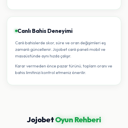
Canlı Bahis Deneyimi
Canlı bahislerde skor, süre ve oran değişimleri eş
zamanlı güncellenir. Jojobet canlı paneli mobil ve
masaüstünde aynı hızda çalışır.
Karar vermeden önce pazar türünü, toplam oranı ve
bahis limitinizi kontrol etmeniz önerilir.
Jojobet
Oyun Rehberi