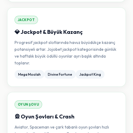
JACKPOT
💎 Jackpot & Büyük Kazanç
Progresif jackpot slotlarında havuz büyüdükçe kazanç
potansiyeli artar. Jojobet jackpot kategorisinde günlük
ve haftalık büyük ödüllü oyunlar ayrı başlık altında
toplanır.
Mega Moolah
Divine Fortune
Jackpot King
OYUN ŞOVU
🎡 Oyun Şovları & Crash
Aviator, Spaceman ve çark tabanlı oyun şovları hızlı