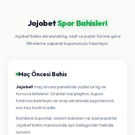
Jojobet
Spor Bahisleri
Jojobet bahis ekranında lig, saat ve pazar türüne göre
filtreleme yaparak kuponunuzu hazırlayın.
Maç Öncesi Bahis
Jojobet
maç öncesi panelinde yüzlerce lig ve
turnuva listelenir. Oranları karşılaştırın, kupon
tutarınızı belirleyin ve onay ekranında seçimlerinizi
son kez kontrol edin.
Kombine kuponlar, sistem bahisleri ve özel pazarlar
Jojobet bahis menüsünde ayrı kategoriler halinde
sunulur.