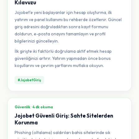
Kılavuzu
Jojobet'e yeni başlayanlar için hesap oluşturma, ilk
yatırım ve panel kullanımı bu rehberde özetlenir. Güncel
giriş adresini doğruladıktan sonra kayıt formunu
doldurun, e-posta onayını tamamlayın ve profil
bilgilerinizi güncelleyin.
İlk girişte iki faktörlü doğrulama aktif etmek hesap
güvenliğinizi artırır. Yatırım yapmadan önce bonus
koşullarını ve çevrim şartlarını mutlaka okuyun.
#JojobetGiriş
Güvenlik · 4 dk okuma
Jojobet Güvenli Giriş: Sahte Sitelerden
Korunma
Phishing (oltalama) saldırıları bahis sitelerinde sık