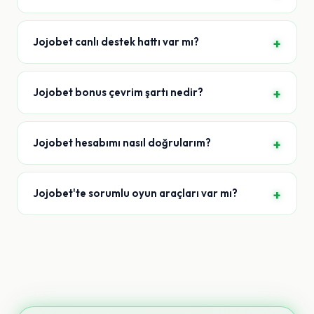
Jojobet canlı destek hattı var mı?
Jojobet bonus çevrim şartı nedir?
Jojobet hesabımı nasıl doğrularım?
Jojobet'te sorumlu oyun araçları var mı?