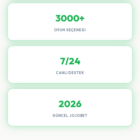
3000+
OYUN SEÇENEĞI
7/24
CANLI DESTEK
2026
GÜNCEL JOJOBET