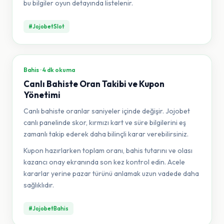
bu bilgiler oyun detayında listelenir.
#JojobetSlot
Bahis · 4 dk okuma
Canlı Bahiste Oran Takibi ve Kupon
Yönetimi
Canlı bahiste oranlar saniyeler içinde değişir. Jojobet
canlı panelinde skor, kırmızı kart ve süre bilgilerini eş
zamanlı takip ederek daha bilinçli karar verebilirsiniz.
Kupon hazırlarken toplam oranı, bahis tutarını ve olası
kazancı onay ekranında son kez kontrol edin. Acele
kararlar yerine pazar türünü anlamak uzun vadede daha
sağlıklıdır.
#JojobetBahis