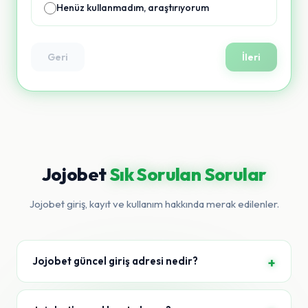
Henüz kullanmadım, araştırıyorum
Geri
İleri
Jojobet
Sık Sorulan Sorular
Jojobet giriş, kayıt ve kullanım hakkında merak edilenler.
Jojobet güncel giriş adresi nedir?