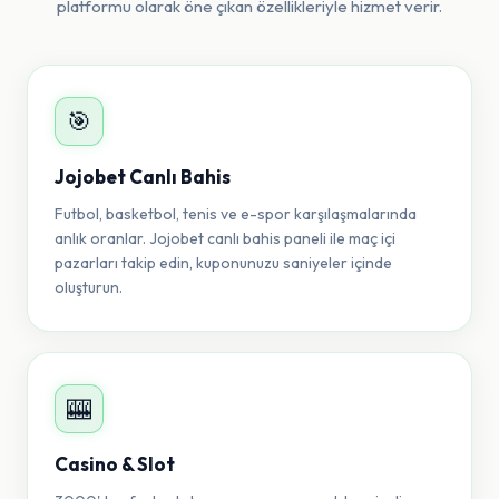
platformu olarak öne çıkan özellikleriyle hizmet verir.
🎯
Jojobet Canlı Bahis
Futbol, basketbol, tenis ve e-spor karşılaşmalarında
anlık oranlar. Jojobet canlı bahis paneli ile maç içi
pazarları takip edin, kuponunuzu saniyeler içinde
oluşturun.
🎰
Casino & Slot