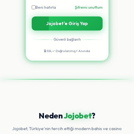
Beni hatırla
Şifremi unuttum
Jojobet'e Giriş Yap
Güvenli bağlantı
🔒 SSL
✓ Doğrulanmış
⚡ Anında
Neden
Jojobet
?
Jojobet, Türkiye'nin tercih ettiği modern bahis ve casino