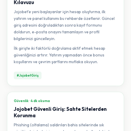
Kılavuzu
Jojobet'e yeni başlayanlar için hesap oluşturma, ilk
yatırım ve panel kullanımı bu rehberde özetlenir. Güncel
giriş adresini doğruladıktan sonra kayıt formunu
doldurun, e-posta onayını tamamlayın ve profil
bilgilerinizi güncelleyin.
İlk girişte iki faktörlü doğrulama aktif etmek hesap
güvenliğinizi artırır. Yatırım yapmadan önce bonus
koşullarını ve çevrim şartlarını mutlaka okuyun.
#JojobetGiriş
Güvenlik · 4 dk okuma
Jojobet Güvenli Giriş: Sahte Sitelerden
Korunma
Phishing (oltalama) saldırıları bahis sitelerinde sık