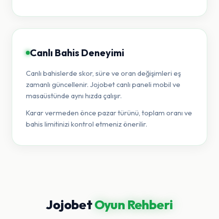
Canlı Bahis Deneyimi
Canlı bahislerde skor, süre ve oran değişimleri eş
zamanlı güncellenir. Jojobet canlı paneli mobil ve
masaüstünde aynı hızda çalışır.
Karar vermeden önce pazar türünü, toplam oranı ve
bahis limitinizi kontrol etmeniz önerilir.
Jojobet
Oyun Rehberi