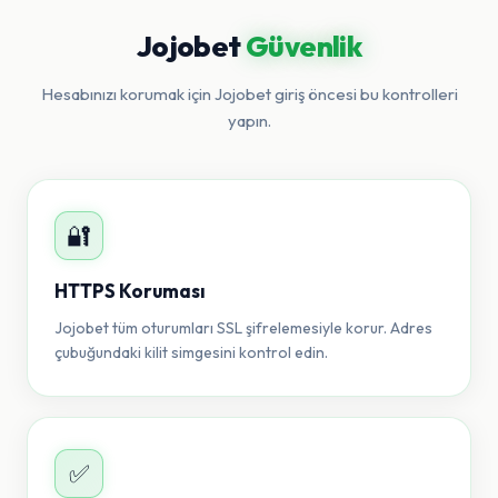
Jojobet
Güvenlik
Hesabınızı korumak için Jojobet giriş öncesi bu kontrolleri
yapın.
🔐
HTTPS Koruması
Jojobet tüm oturumları SSL şifrelemesiyle korur. Adres
çubuğundaki kilit simgesini kontrol edin.
✅