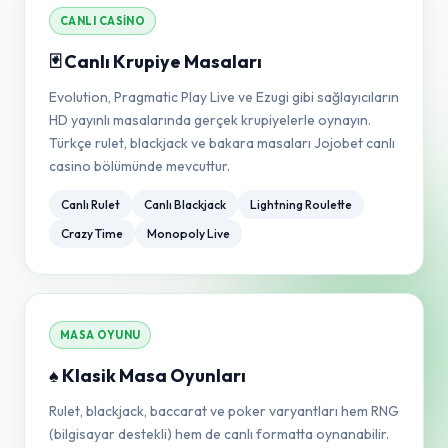
CANLI CASINO
🃏 Canlı Krupiye Masaları
Evolution, Pragmatic Play Live ve Ezugi gibi sağlayıcıların
HD yayınlı masalarında gerçek krupiyelerle oynayın.
Türkçe rulet, blackjack ve bakara masaları Jojobet canlı
casino bölümünde mevcuttur.
Canlı Rulet
Canlı Blackjack
Lightning Roulette
Crazy Time
Monopoly Live
MASA OYUNU
♠️ Klasik Masa Oyunları
Rulet, blackjack, baccarat ve poker varyantları hem RNG
(bilgisayar destekli) hem de canlı formatta oynanabilir.