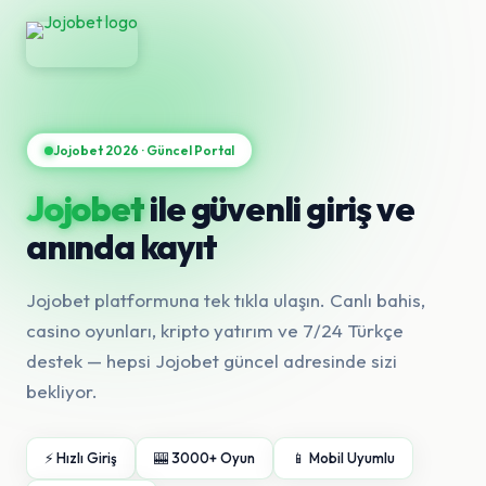
Jojobet 2026 · Güncel Portal
Jojobet
ile güvenli giriş ve
anında kayıt
Jojobet platformuna tek tıkla ulaşın. Canlı bahis,
casino oyunları, kripto yatırım ve 7/24 Türkçe
destek — hepsi Jojobet güncel adresinde sizi
bekliyor.
⚡ Hızlı Giriş
🎰 3000+ Oyun
📱 Mobil Uyumlu