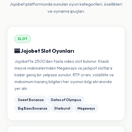
Jojobet platformunda sunulan oyun kategorileri, özellikleri
ve oynama ipuçları.
SLOT
🎰 Jojobet Slot Oyunları
Jojobet'te 2500'den fazla video slot bulunur. Klasik
meyve makinelerinden Megaways ve jackpot slotlara
kadar geniş bir yelpaze sunulur. RTP oranı, volatilite ve
maksimum kazanç bilgileri her oyunun bilgi ekranında
yer alır.
Sweet Bonanza
Gates of Olympus
Big Bass Bonanza
Starburst
Megaways