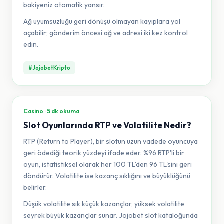
bakiyeniz otomatik yansır.
Ağ uyumsuzluğu geri dönüşü olmayan kayıplara yol
açabilir; gönderim öncesi ağ ve adresi iki kez kontrol
edin.
#JojobetKripto
Casino · 5 dk okuma
Slot Oyunlarında RTP ve Volatilite Nedir?
RTP (Return to Player), bir slotun uzun vadede oyuncuya
geri ödediği teorik yüzdeyi ifade eder. %96 RTP'li bir
oyun, istatistiksel olarak her 100 TL'den 96 TL'sini geri
döndürür. Volatilite ise kazanç sıklığını ve büyüklüğünü
belirler.
Düşük volatilite sık küçük kazançlar, yüksek volatilite
seyrek büyük kazançlar sunar. Jojobet slot kataloğunda