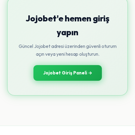
Jojobet'e hemen giriş
yapın
Güncel Jojobet adresi üzerinden güvenli oturum
açın veya yeni hesap oluşturun.
Jojobet Giriş Paneli →