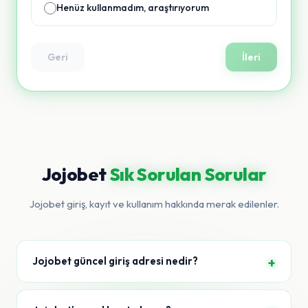
Henüz kullanmadım, araştırıyorum
Geri
İleri
Jojobet
Sık Sorulan Sorular
Jojobet giriş, kayıt ve kullanım hakkında merak edilenler.
Jojobet güncel giriş adresi nedir?