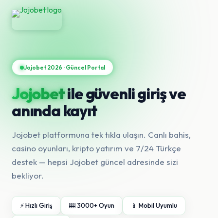
Jojobet 2026 · Güncel Portal
Jojobet
ile güvenli giriş ve
anında kayıt
Jojobet platformuna tek tıkla ulaşın. Canlı bahis,
casino oyunları, kripto yatırım ve 7/24 Türkçe
destek — hepsi Jojobet güncel adresinde sizi
bekliyor.
⚡ Hızlı Giriş
🎰 3000+ Oyun
📱 Mobil Uyumlu