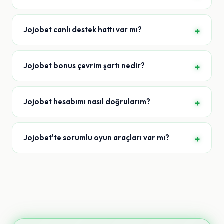
Jojobet canlı destek hattı var mı?
Jojobet bonus çevrim şartı nedir?
Jojobet hesabımı nasıl doğrularım?
Jojobet'te sorumlu oyun araçları var mı?