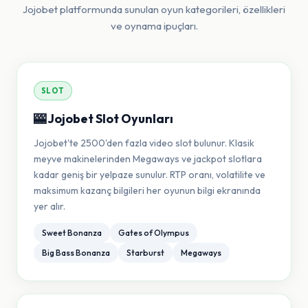
Jojobet platformunda sunulan oyun kategorileri, özellikleri
ve oynama ipuçları.
SLOT
🎰 Jojobet Slot Oyunları
Jojobet'te 2500'den fazla video slot bulunur. Klasik
meyve makinelerinden Megaways ve jackpot slotlara
kadar geniş bir yelpaze sunulur. RTP oranı, volatilite ve
maksimum kazanç bilgileri her oyunun bilgi ekranında
yer alır.
Sweet Bonanza
Gates of Olympus
Big Bass Bonanza
Starburst
Megaways