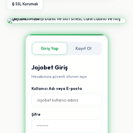
🔒 SSL Korumalı
Giriş Yap
Kayıt Ol
Jojobet Giriş
Hesabınıza güvenli oturum açın
Kullanıcı Adı veya E-posta
Şifre