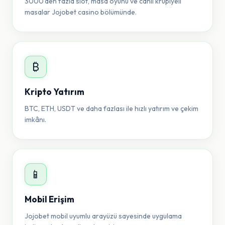
3000'den fazla slot, masa oyunu ve canlı krupiyeli
masalar Jojobet casino bölümünde.
₿
Kripto Yatırım
BTC, ETH, USDT ve daha fazlası ile hızlı yatırım ve çekim
imkânı.
📱
Mobil Erişim
Jojobet mobil uyumlu arayüzü sayesinde uygulama