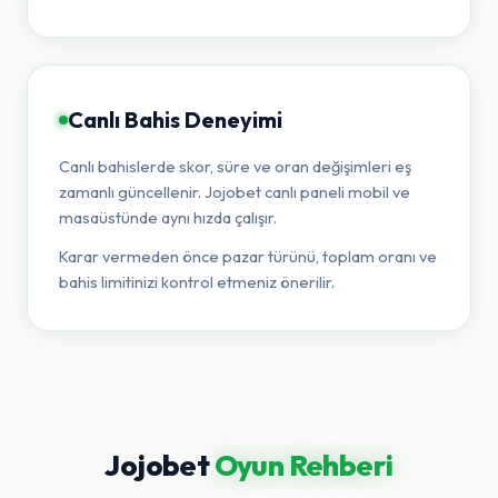
Canlı Bahis Deneyimi
Canlı bahislerde skor, süre ve oran değişimleri eş
zamanlı güncellenir. Jojobet canlı paneli mobil ve
masaüstünde aynı hızda çalışır.
Karar vermeden önce pazar türünü, toplam oranı ve
bahis limitinizi kontrol etmeniz önerilir.
Jojobet
Oyun Rehberi