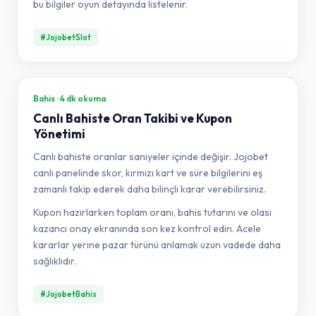
bu bilgiler oyun detayında listelenir.
#JojobetSlot
Bahis · 4 dk okuma
Canlı Bahiste Oran Takibi ve Kupon
Yönetimi
Canlı bahiste oranlar saniyeler içinde değişir. Jojobet
canlı panelinde skor, kırmızı kart ve süre bilgilerini eş
zamanlı takip ederek daha bilinçli karar verebilirsiniz.
Kupon hazırlarken toplam oranı, bahis tutarını ve olası
kazancı onay ekranında son kez kontrol edin. Acele
kararlar yerine pazar türünü anlamak uzun vadede daha
sağlıklıdır.
#JojobetBahis