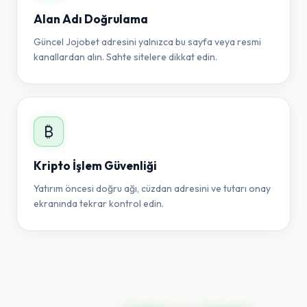
Alan Adı Doğrulama
Güncel Jojobet adresini yalnızca bu sayfa veya resmi
kanallardan alın. Sahte sitelere dikkat edin.
₿
Kripto İşlem Güvenliği
Yatırım öncesi doğru ağı, cüzdan adresini ve tutarı onay
ekranında tekrar kontrol edin.