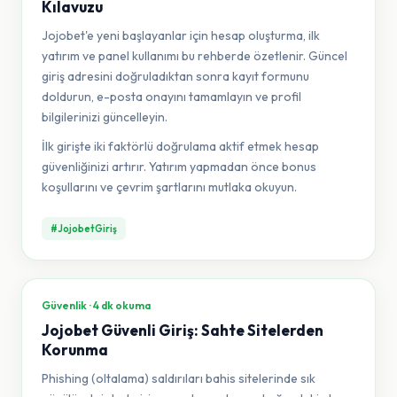
Kılavuzu
Jojobet'e yeni başlayanlar için hesap oluşturma, ilk
yatırım ve panel kullanımı bu rehberde özetlenir. Güncel
giriş adresini doğruladıktan sonra kayıt formunu
doldurun, e-posta onayını tamamlayın ve profil
bilgilerinizi güncelleyin.
İlk girişte iki faktörlü doğrulama aktif etmek hesap
güvenliğinizi artırır. Yatırım yapmadan önce bonus
koşullarını ve çevrim şartlarını mutlaka okuyun.
#JojobetGiriş
Güvenlik · 4 dk okuma
Jojobet Güvenli Giriş: Sahte Sitelerden
Korunma
Phishing (oltalama) saldırıları bahis sitelerinde sık