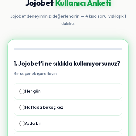
Jojobet
Kullanıcı Anketi
Jojobet deneyiminizi değerlendirin — 4 kısa soru, yaklaşık 1
dakika.
1. Jojobet'i ne sıklıkla kullanıyorsunuz?
Bir seçenek işaretleyin
Her gün
Haftada birkaç kez
Ayda bir