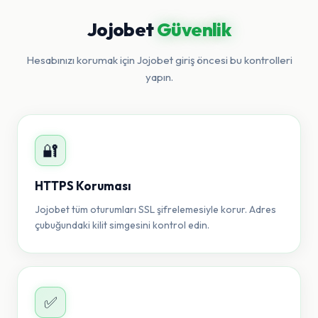
Jojobet
Güvenlik
Hesabınızı korumak için Jojobet giriş öncesi bu kontrolleri
yapın.
🔐
HTTPS Koruması
Jojobet tüm oturumları SSL şifrelemesiyle korur. Adres
çubuğundaki kilit simgesini kontrol edin.
✅