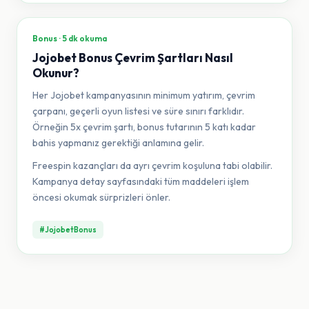
Bonus · 5 dk okuma
Jojobet Bonus Çevrim Şartları Nasıl
Okunur?
Her Jojobet kampanyasının minimum yatırım, çevrim
çarpanı, geçerli oyun listesi ve süre sınırı farklıdır.
Örneğin 5x çevrim şartı, bonus tutarının 5 katı kadar
bahis yapmanız gerektiği anlamına gelir.
Freespin kazançları da ayrı çevrim koşuluna tabi olabilir.
Kampanya detay sayfasındaki tüm maddeleri işlem
öncesi okumak sürprizleri önler.
#JojobetBonus