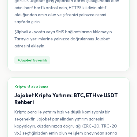
görülür. Jojobet giriş yaparken adres çubuğundaki alan
adını harf harf kontrol edin, HTTPS kilidinin aktif
olduğundan emin olun ve şifrenizi yalnızca resmi
sayfada girin.
Şüpheli e-posta veya SMS bağlantılarına tıklamayın.
Tarayıcı yer imlerine yalnızca doğrulanmış Jojobet
adresini ekleyin.
#JojobetGüvenlik
Kripto · 6 dk okuma
Jojobet Kripto Yatırım: BTC, ETH ve USDT
Rehberi
Kripto para ile yatırım hızlı ve düşük komisyonlu bir
seçenektir. Jojobet panelinden yatırım adresini
kopyalayın, cüzdanınızda doğru ağı (ERC-20, TRC-20
vb.) seçtiğinizden emin olun ve işlem onayından sonra