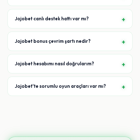
Jojobet canlı destek hattı var mı?
Jojobet bonus çevrim şartı nedir?
Jojobet hesabımı nasıl doğrularım?
Jojobet'te sorumlu oyun araçları var mı?