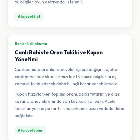
bu bilgiler oyun detayında listelenir.
#JojobetSlot
Bahis · 4 dk okuma
Canlı Bahiste Oran Takibi ve Kupon
Yönetimi
Canlı bahiste oranlar saniyeler içinde değişir. Jojobet
canlı panelinde skor, kırmızı kart ve süre bilgilerini eş
zamanlı takip ederek daha bilinçli karar verebilirsiniz.
Kupon hazırlarken toplam oranı, bahis tutarını ve olası
kazancı onay ekranında son kez kontrol edin. Acele
kararlar yerine pazar türünü anlamak uzun vadede daha
sağlıklıdır.
#JojobetBahis