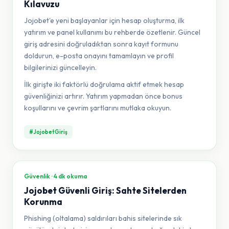
Kılavuzu
Jojobet'e yeni başlayanlar için hesap oluşturma, ilk
yatırım ve panel kullanımı bu rehberde özetlenir. Güncel
giriş adresini doğruladıktan sonra kayıt formunu
doldurun, e-posta onayını tamamlayın ve profil
bilgilerinizi güncelleyin.
İlk girişte iki faktörlü doğrulama aktif etmek hesap
güvenliğinizi artırır. Yatırım yapmadan önce bonus
koşullarını ve çevrim şartlarını mutlaka okuyun.
#JojobetGiriş
Güvenlik · 4 dk okuma
Jojobet Güvenli Giriş: Sahte Sitelerden
Korunma
Phishing (oltalama) saldırıları bahis sitelerinde sık