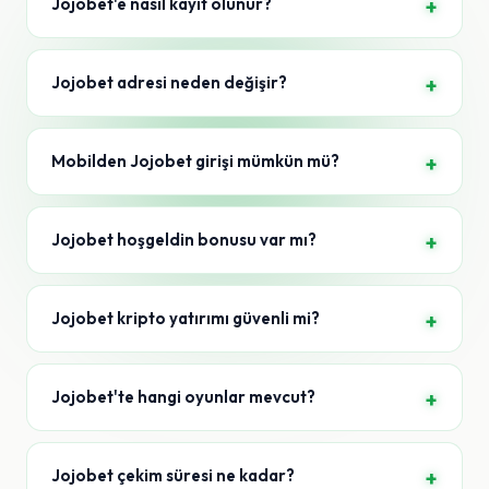
Jojobet'e nasıl kayıt olunur?
Jojobet adresi neden değişir?
Mobilden Jojobet girişi mümkün mü?
Jojobet hoşgeldin bonusu var mı?
Jojobet kripto yatırımı güvenli mi?
Jojobet'te hangi oyunlar mevcut?
Jojobet çekim süresi ne kadar?