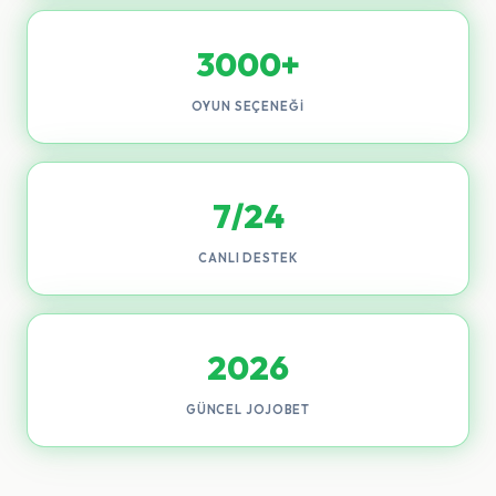
3000+
OYUN SEÇENEĞI
7/24
CANLI DESTEK
2026
GÜNCEL JOJOBET