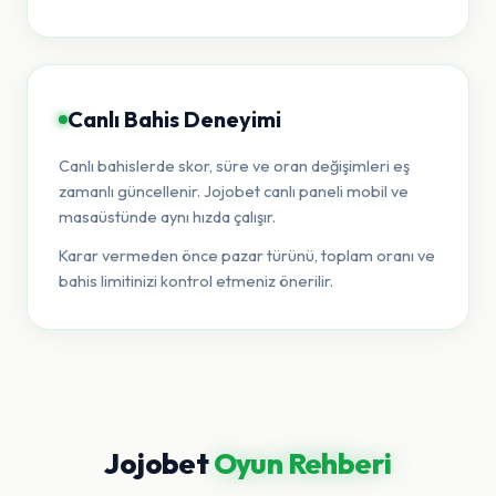
Canlı Bahis Deneyimi
Canlı bahislerde skor, süre ve oran değişimleri eş
zamanlı güncellenir. Jojobet canlı paneli mobil ve
masaüstünde aynı hızda çalışır.
Karar vermeden önce pazar türünü, toplam oranı ve
bahis limitinizi kontrol etmeniz önerilir.
Jojobet
Oyun Rehberi