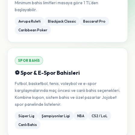
Minimum bahis limitleri masaya göre 1 TL'den
başlayabilir.
Avrupa Ruleti
Blackjack Classic
Baccarat Pro
Caribbean Poker
SPOR BAHIS
⚽ Spor & E-Spor Bahisleri
Futbol, basketbol, tenis, voleybol ve e-spor
karşılaşmalarında maç öncesi ve canlı bahis seçenekleri.
Kombine kupon, sistem bahis ve özel pazarlar Jojobet
spor panelinde listelenir.
Süper Lig
Şampiyonlar Ligi
NBA
CS2 / LoL
Canlı Bahis