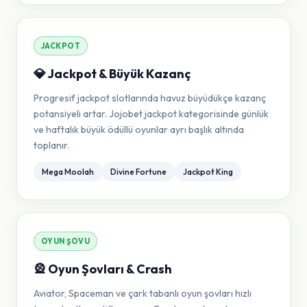
JACKPOT
💎 Jackpot & Büyük Kazanç
Progresif jackpot slotlarında havuz büyüdükçe kazanç
potansiyeli artar. Jojobet jackpot kategorisinde günlük
ve haftalık büyük ödüllü oyunlar ayrı başlık altında
toplanır.
Mega Moolah
Divine Fortune
Jackpot King
OYUN ŞOVU
🎡 Oyun Şovları & Crash
Aviator, Spaceman ve çark tabanlı oyun şovları hızlı