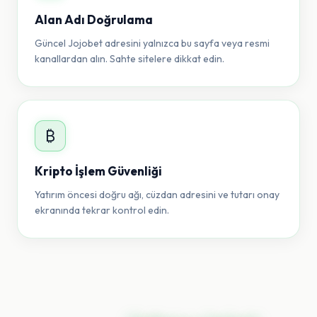
Alan Adı Doğrulama
Güncel Jojobet adresini yalnızca bu sayfa veya resmi
kanallardan alın. Sahte sitelere dikkat edin.
₿
Kripto İşlem Güvenliği
Yatırım öncesi doğru ağı, cüzdan adresini ve tutarı onay
ekranında tekrar kontrol edin.