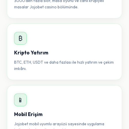
3000'den fazla slot, masa oyunu ve canlı krupiyeli
masalar Jojobet casino bölümünde.
₿
Kripto Yatırım
BTC, ETH, USDT ve daha fazlası ile hızlı yatırım ve çekim
imkânı.
📱
Mobil Erişim
Jojobet mobil uyumlu arayüzü sayesinde uygulama