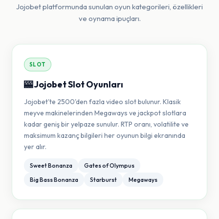
Jojobet platformunda sunulan oyun kategorileri, özellikleri
ve oynama ipuçları.
SLOT
🎰 Jojobet Slot Oyunları
Jojobet'te 2500'den fazla video slot bulunur. Klasik
meyve makinelerinden Megaways ve jackpot slotlara
kadar geniş bir yelpaze sunulur. RTP oranı, volatilite ve
maksimum kazanç bilgileri her oyunun bilgi ekranında
yer alır.
Sweet Bonanza
Gates of Olympus
Big Bass Bonanza
Starburst
Megaways