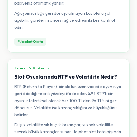
bakiyeniz otomatik yansır.
Ağ uyumsuzluğu geri dönüşü olmayan kayıplara yol
açabilir; gönderim öncesi ağ ve adresi iki kez kontrol
edin.
#JojobetKripto
Casino · 5 dk okuma
Slot Oyunlarında RTP ve Volatilite Nedir?
RTP (Return to Player), bir slotun uzun vadede oyuncuya
geri ödediği teorik yüzdeyi ifade eder. %96 RTP'li bir
oyun, istatistiksel olarak her 100 TL'den 96 TL'sini geri
döndürür. Volatilite ise kazanç sıklığını ve büyüklüğünü
belirler.
Düşük volatilite sık küçük kazançlar, yüksek volatilite
seyrek büyük kazançlar sunar. Jojobet slot kataloğunda