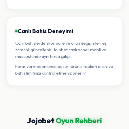
Canlı Bahis Deneyimi
Canlı bahislerde skor, süre ve oran değişimleri eş
zamanlı güncellenir. Jojobet canlı paneli mobil ve
masaüstünde aynı hızda çalışır.
Karar vermeden önce pazar türünü, toplam oranı ve
bahis limitinizi kontrol etmeniz önerilir.
Jojobet
Oyun Rehberi