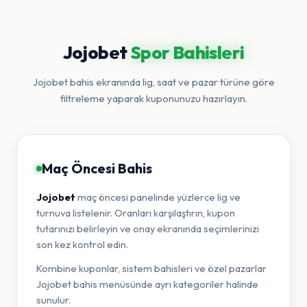
Jojobet
Spor Bahisleri
Jojobet bahis ekranında lig, saat ve pazar türüne göre
filtreleme yaparak kuponunuzu hazırlayın.
Maç Öncesi Bahis
Jojobet
maç öncesi panelinde yüzlerce lig ve
turnuva listelenir. Oranları karşılaştırın, kupon
tutarınızı belirleyin ve onay ekranında seçimlerinizi
son kez kontrol edin.
Kombine kuponlar, sistem bahisleri ve özel pazarlar
Jojobet bahis menüsünde ayrı kategoriler halinde
sunulur.