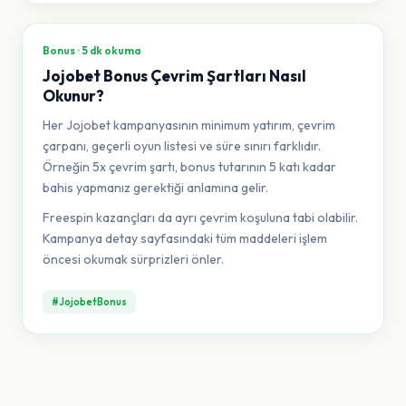
Bonus · 5 dk okuma
Jojobet Bonus Çevrim Şartları Nasıl
Okunur?
Her Jojobet kampanyasının minimum yatırım, çevrim
çarpanı, geçerli oyun listesi ve süre sınırı farklıdır.
Örneğin 5x çevrim şartı, bonus tutarının 5 katı kadar
bahis yapmanız gerektiği anlamına gelir.
Freespin kazançları da ayrı çevrim koşuluna tabi olabilir.
Kampanya detay sayfasındaki tüm maddeleri işlem
öncesi okumak sürprizleri önler.
#JojobetBonus