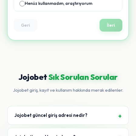
Henüz kullanmadım, araştırıyorum
Geri
İleri
Jojobet
Sık Sorulan Sorular
Jojobet giriş, kayıt ve kullanım hakkında merak edilenler.
Jojobet güncel giriş adresi nedir?