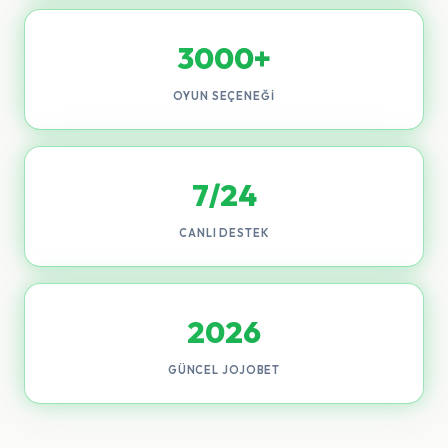
3000+
OYUN SEÇENEĞI
7/24
CANLI DESTEK
2026
GÜNCEL JOJOBET