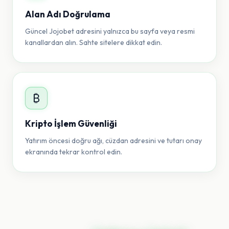
Alan Adı Doğrulama
Güncel Jojobet adresini yalnızca bu sayfa veya resmi
kanallardan alın. Sahte sitelere dikkat edin.
₿
Kripto İşlem Güvenliği
Yatırım öncesi doğru ağı, cüzdan adresini ve tutarı onay
ekranında tekrar kontrol edin.