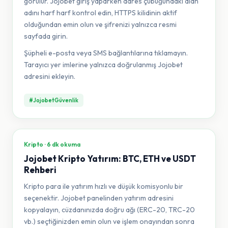
görülür. Jojobet giriş yaparken adres çubuğundaki alan
adını harf harf kontrol edin, HTTPS kilidinin aktif
olduğundan emin olun ve şifrenizi yalnızca resmi
sayfada girin.
Şüpheli e-posta veya SMS bağlantılarına tıklamayın.
Tarayıcı yer imlerine yalnızca doğrulanmış Jojobet
adresini ekleyin.
#JojobetGüvenlik
Kripto · 6 dk okuma
Jojobet Kripto Yatırım: BTC, ETH ve USDT
Rehberi
Kripto para ile yatırım hızlı ve düşük komisyonlu bir
seçenektir. Jojobet panelinden yatırım adresini
kopyalayın, cüzdanınızda doğru ağı (ERC-20, TRC-20
vb.) seçtiğinizden emin olun ve işlem onayından sonra