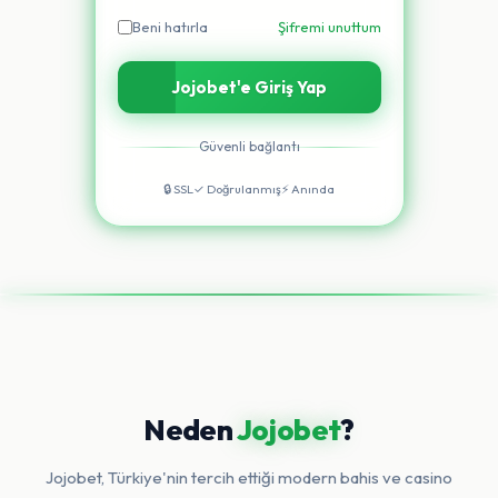
Beni hatırla
Şifremi unuttum
Jojobet'e Giriş Yap
Güvenli bağlantı
🔒 SSL
✓ Doğrulanmış
⚡ Anında
Neden
Jojobet
?
Jojobet, Türkiye'nin tercih ettiği modern bahis ve casino