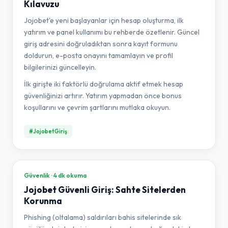
Kılavuzu
Jojobet'e yeni başlayanlar için hesap oluşturma, ilk
yatırım ve panel kullanımı bu rehberde özetlenir. Güncel
giriş adresini doğruladıktan sonra kayıt formunu
doldurun, e-posta onayını tamamlayın ve profil
bilgilerinizi güncelleyin.
İlk girişte iki faktörlü doğrulama aktif etmek hesap
güvenliğinizi artırır. Yatırım yapmadan önce bonus
koşullarını ve çevrim şartlarını mutlaka okuyun.
#JojobetGiriş
Güvenlik · 4 dk okuma
Jojobet Güvenli Giriş: Sahte Sitelerden
Korunma
Phishing (oltalama) saldırıları bahis sitelerinde sık