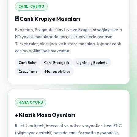
CANLI CASINO
🃏 Canlı Krupiye Masaları
Evolution, Pragmatic Play Live ve Ezugi gibi sağlayıcıların
HD yayınlı masalarında gerçek krupiyelerle oynayın.
Türkçe rulet, blackjack ve bakara masaları Jojobet canlı
casino bölümünde mevcuttur.
Canlı Rulet
Canlı Blackjack
Lightning Roulette
Crazy Time
Monopoly Live
MASA OYUNU
♠️ Klasik Masa Oyunları
Rulet, blackjack, baccarat ve poker varyantları hem RNG
(bilgisayar destekli) hem de canlı formatta oynanabilir.