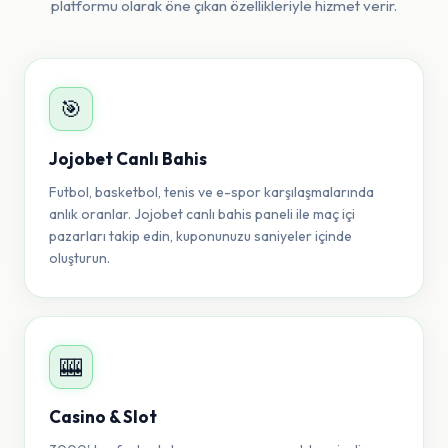
platformu olarak öne çıkan özellikleriyle hizmet verir.
🎯
Jojobet Canlı Bahis
Futbol, basketbol, tenis ve e-spor karşılaşmalarında
anlık oranlar. Jojobet canlı bahis paneli ile maç içi
pazarları takip edin, kuponunuzu saniyeler içinde
oluşturun.
🎰
Casino & Slot