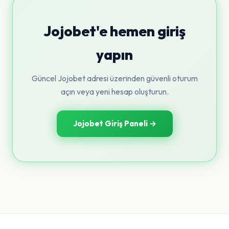
Jojobet'e hemen giriş
yapın
Güncel Jojobet adresi üzerinden güvenli oturum
açın veya yeni hesap oluşturun.
Jojobet Giriş Paneli →