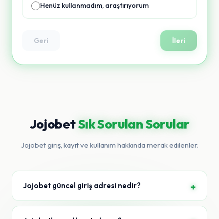
Henüz kullanmadım, araştırıyorum
Geri
İleri
Jojobet
Sık Sorulan Sorular
Jojobet giriş, kayıt ve kullanım hakkında merak edilenler.
Jojobet güncel giriş adresi nedir?