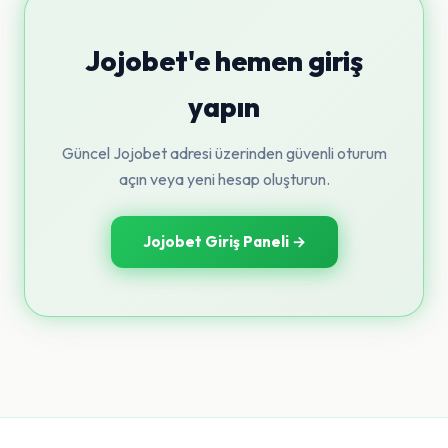
Jojobet'e hemen giriş
yapın
Güncel Jojobet adresi üzerinden güvenli oturum
açın veya yeni hesap oluşturun.
Jojobet Giriş Paneli →