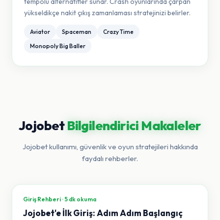
tempolu alternatifler sunar. Crash oyunlarında çarpan
yükseldikçe nakit çıkış zamanlaması stratejinizi belirler.
Aviator
Spaceman
Crazy Time
Monopoly Big Baller
Jojobet
Bilgilendirici Makaleler
Jojobet kullanımı, güvenlik ve oyun stratejileri hakkında
faydalı rehberler.
Giriş Rehberi · 5 dk okuma
Jojobet'e İlk Giriş: Adım Adım Başlangıç