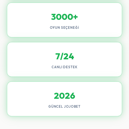
3000+
OYUN SEÇENEĞI
7/24
CANLI DESTEK
2026
GÜNCEL JOJOBET