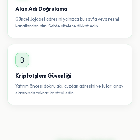
Alan Adı Doğrulama
Güncel Jojobet adresini yalnızca bu sayfa veya resmi
kanallardan alın. Sahte sitelere dikkat edin.
₿
Kripto İşlem Güvenliği
Yatırım öncesi doğru ağı, cüzdan adresini ve tutarı onay
ekranında tekrar kontrol edin.