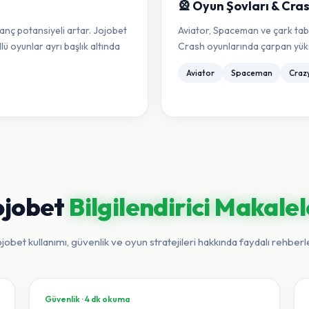
🎡 Oyun Şovları & Cra
anç potansiyeli artar. Jojobet
Aviator, Spaceman ve çark taban
ü oyunlar ayrı başlık altında
Crash oyunlarında çarpan yüksel
Aviator
Spaceman
Craz
ojobet
Bilgilendirici Makale
jobet kullanımı, güvenlik ve oyun stratejileri hakkında faydalı rehberl
Güvenlik · 4 dk okuma