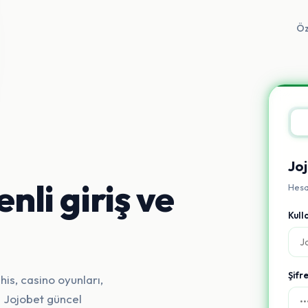
Öz
Joj
enli giriş ve
Hesa
Kull
Şifr
his, casino oyunları,
i Jojobet güncel