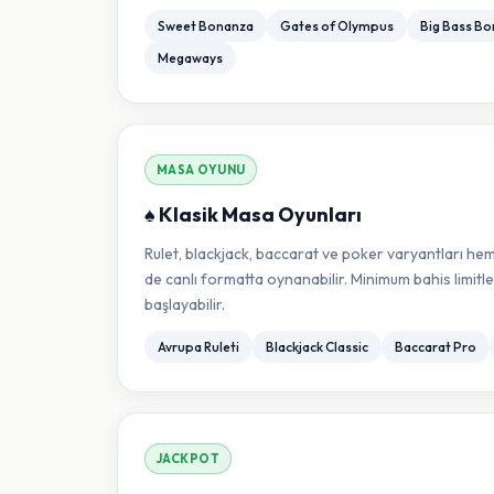
Sweet Bonanza
Gates of Olympus
Big Bass B
Megaways
MASA OYUNU
♠️ Klasik Masa Oyunları
Rulet, blackjack, baccarat ve poker varyantları he
de canlı formatta oynanabilir. Minimum bahis limitl
başlayabilir.
Avrupa Ruleti
Blackjack Classic
Baccarat Pro
JACKPOT