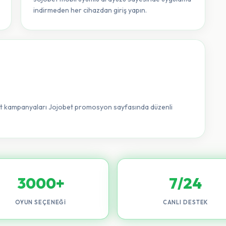
indirmeden her cihazdan giriş yapın.
kat kampanyaları Jojobet promosyon sayfasında düzenli
3000+
7/24
OYUN SEÇENEĞI
CANLI DESTEK