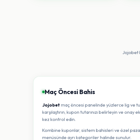
Jojobet 
Maç Öncesi Bahis
Jojobet
maç öncesi panelinde yüzlerce lig ve tur
karşılaştırın, kupon tutarınızı belirleyin ve onay 
kez kontrol edin.
Kombine kuponlar, sistem bahisleri ve özel paza
menüsünde ayrı kategoriler halinde sunulur.