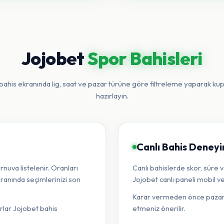
Jojobet
Spor Bahisleri
bahis ekranında lig, saat ve pazar türüne göre filtreleme yaparak k
hazırlayın.
Canlı Bahis Deneyi
nuva listelenir. Oranları
Canlı bahislerde skor, süre v
ekranında seçimlerinizi son
Jojobet canlı paneli mobil ve
Karar vermeden önce pazar tü
rlar Jojobet bahis
etmeniz önerilir.