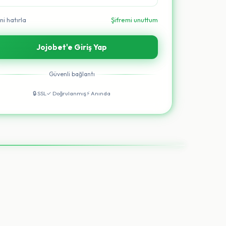
ni hatırla
Şifremi unuttum
Jojobet'e Giriş Yap
Güvenli bağlantı
🔒 SSL
✓ Doğrulanmış
⚡ Anında