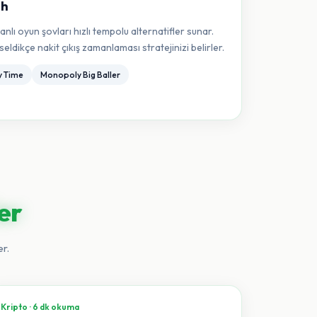
sh
lı oyun şovları hızlı tempolu alternatifler sunar.
dikçe nakit çıkış zamanlaması stratejinizi belirler.
y Time
Monopoly Big Baller
ler
er.
Kripto · 6 dk okuma