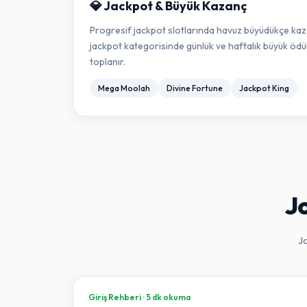
💎 Jackpot & Büyük Kazanç
Progresif jackpot slotlarında havuz büyüdükçe kaz
jackpot kategorisinde günlük ve haftalık büyük ödüll
toplanır.
Mega Moolah
Divine Fortune
Jackpot King
J
Jo
Giriş Rehberi · 5 dk okuma