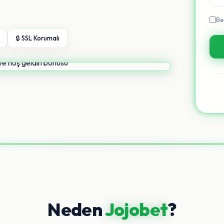
Be
🔒 SSL Korumalı
Neden
Jojobet
?