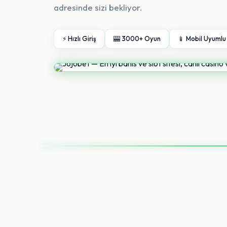
adresinde sizi bekliyor.
⚡ Hızlı Giriş
🎰 3000+ Oyun
📱 Mobil Uyumlu