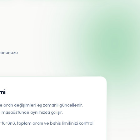
uponunuzu
mi
e oran değişimleri eş zamanlı güncellenir.
 masaüstünde aynı hızda çalışır.
rünü, toplam oranı ve bahis limitinizi kontrol