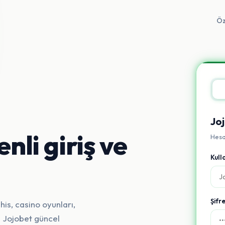
Öz
Joj
enli giriş ve
Hesa
Kull
Şifr
his, casino oyunları,
i Jojobet güncel