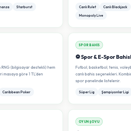
onanza
Starburst
Canlı Rulet
Canlı Blackjack
Monopoly Live
SPOR BAHIS
⚽ Spor & E-Spor Bahis
m RNG (bilgisayar destekli) hem
Futbol, basketbol, tenis, vole
eri masaya göre 1 TL'den
canlı bahis seçenekleri. Kombi
spor panelinde listelenir.
Caribbean Poker
Süper Lig
Şampiyonlar Ligi
OYUN ŞOVU