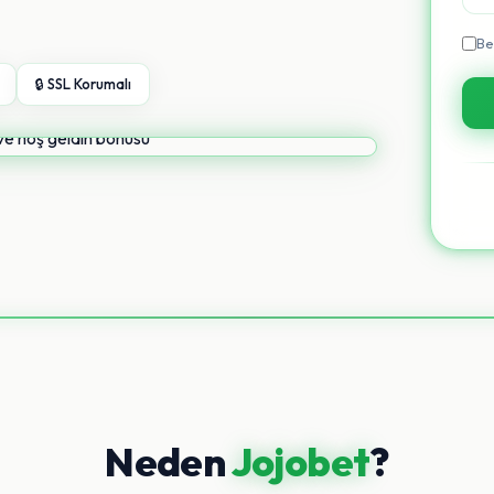
Be
🔒 SSL Korumalı
Neden
Jojobet
?