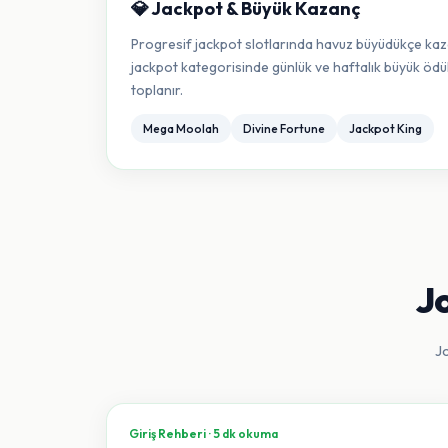
💎 Jackpot & Büyük Kazanç
Progresif jackpot slotlarında havuz büyüdükçe kaz
jackpot kategorisinde günlük ve haftalık büyük ödüll
toplanır.
Mega Moolah
Divine Fortune
Jackpot King
J
Jo
Giriş Rehberi · 5 dk okuma