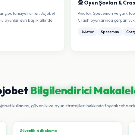
🎡 Oyun Şovları & Cra
anç potansiyeli artar. Jojobet
Aviator, Spaceman ve çark taban
ü oyunlar ayrı başlık altında
Crash oyunlarında çarpan yüksel
Aviator
Spaceman
Craz
ojobet
Bilgilendirici Makale
jobet kullanımı, güvenlik ve oyun stratejileri hakkında faydalı rehberl
Güvenlik · 4 dk okuma