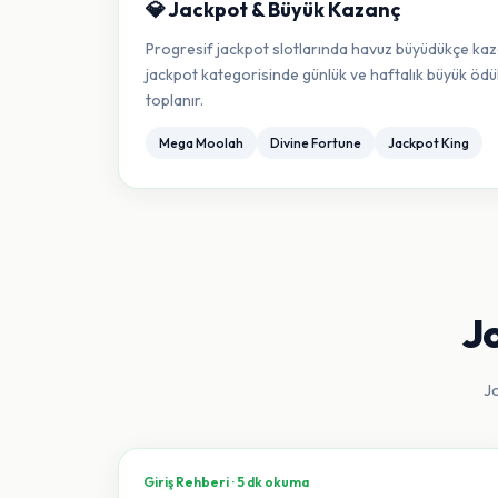
💎 Jackpot & Büyük Kazanç
Progresif jackpot slotlarında havuz büyüdükçe kaz
jackpot kategorisinde günlük ve haftalık büyük ödüll
toplanır.
Mega Moolah
Divine Fortune
Jackpot King
J
Jo
Giriş Rehberi · 5 dk okuma