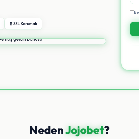
Be
🔒 SSL Korumalı
Neden
Jojobet
?