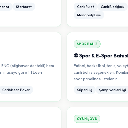
onanza
Starburst
Canlı Rulet
Canlı Blackjack
Monopoly Live
SPOR BAHIS
⚽ Spor & E-Spor Bahis
m RNG (bilgisayar destekli) hem
Futbol, basketbol, tenis, vole
eri masaya göre 1 TL'den
canlı bahis seçenekleri. Kombi
spor panelinde listelenir.
Caribbean Poker
Süper Lig
Şampiyonlar Ligi
OYUN ŞOVU