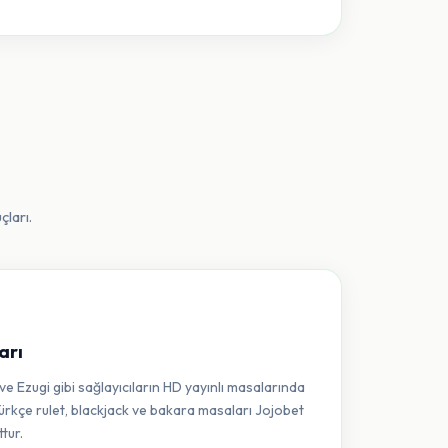
ları.
arı
ve Ezugi gibi sağlayıcıların HD yayınlı masalarında
ürkçe rulet, blackjack ve bakara masaları Jojobet
tur.