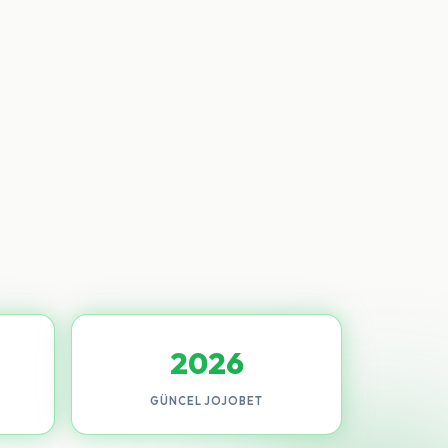
2026
GÜNCEL JOJOBET