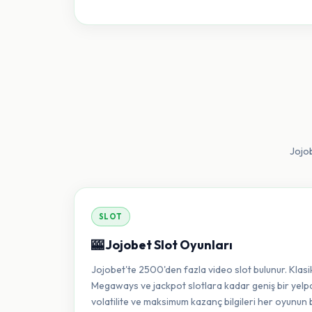
Jojo
SLOT
🎰 Jojobet Slot Oyunları
Jojobet'te 2500'den fazla video slot bulunur. Kla
Megaways ve jackpot slotlara kadar geniş bir yelpa
volatilite ve maksimum kazanç bilgileri her oyunun bi