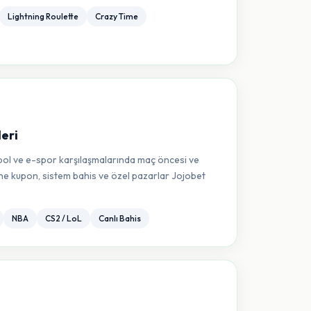
Lightning Roulette
Crazy Time
leri
ybol ve e-spor karşılaşmalarında maç öncesi ve
ne kupon, sistem bahis ve özel pazarlar Jojobet
NBA
CS2 / LoL
Canlı Bahis