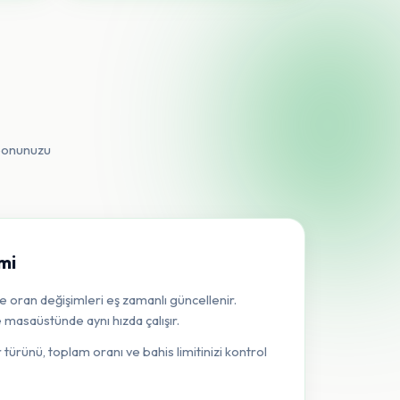
uponunuzu
mi
e oran değişimleri eş zamanlı güncellenir.
 masaüstünde aynı hızda çalışır.
rünü, toplam oranı ve bahis limitinizi kontrol