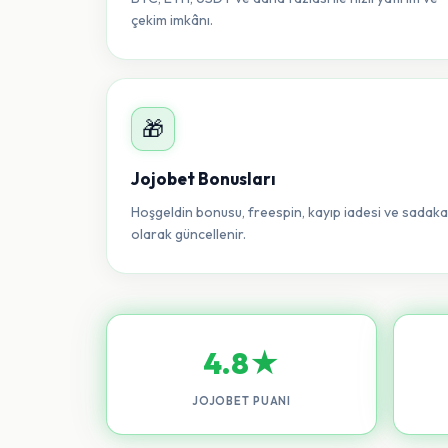
çekim imkânı.
🎁
Jojobet Bonusları
Hoşgeldin bonusu, freespin, kayıp iadesi ve sada
olarak güncellenir.
4.8★
JOJOBET PUANI