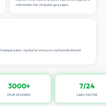
indirmeden her cihazdan giriş yapın.
kat kampanyaları Jojobet promosyon sayfasında düzenli
3000+
7/24
OYUN SEÇENEĞI
CANLI DESTEK