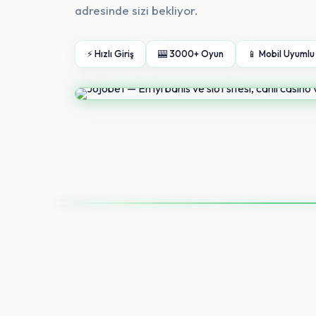
adresinde sizi bekliyor.
⚡ Hızlı Giriş
🎰 3000+ Oyun
📱 Mobil Uyumlu