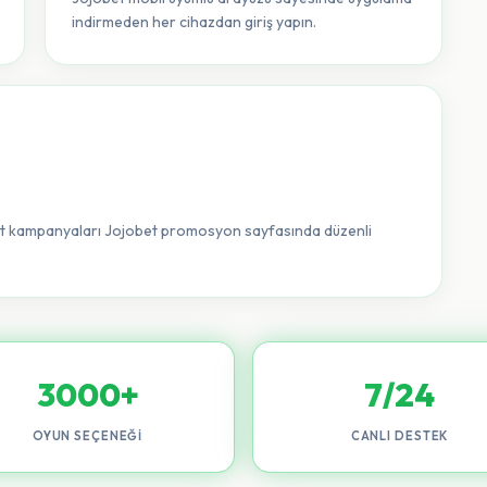
indirmeden her cihazdan giriş yapın.
kat kampanyaları Jojobet promosyon sayfasında düzenli
3000+
7/24
OYUN SEÇENEĞI
CANLI DESTEK