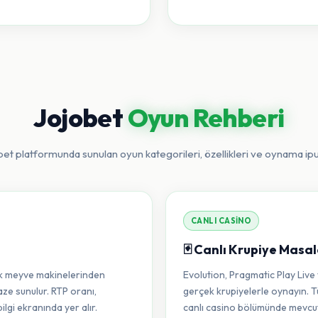
Jojobet
Oyun Rehberi
bet platformunda sunulan oyun kategorileri, özellikleri ve oynama ipuç
CANLI CASINO
🃏 Canlı Krupiye Masal
sik meyve makinelerinden
Evolution, Pragmatic Play Live 
ze sunulur. RTP oranı,
gerçek krupiyelerle oynayın. T
lgi ekranında yer alır.
canlı casino bölümünde mevcut