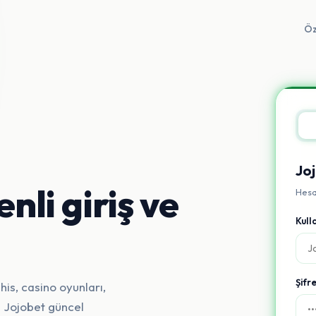
Öz
Joj
enli giriş ve
Hesa
Kull
Şifr
his, casino oyunları,
i Jojobet güncel