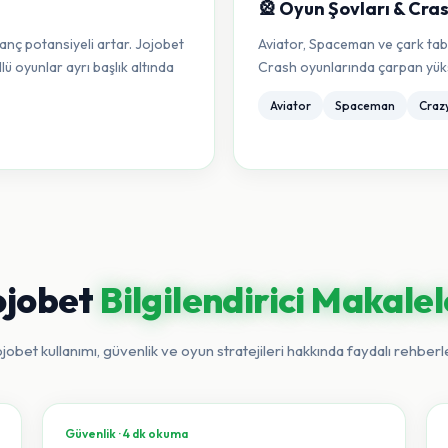
🎡 Oyun Şovları & Cra
anç potansiyeli artar. Jojobet
Aviator, Spaceman ve çark taban
ü oyunlar ayrı başlık altında
Crash oyunlarında çarpan yüksel
Aviator
Spaceman
Craz
ojobet
Bilgilendirici Makale
jobet kullanımı, güvenlik ve oyun stratejileri hakkında faydalı rehberl
Güvenlik · 4 dk okuma