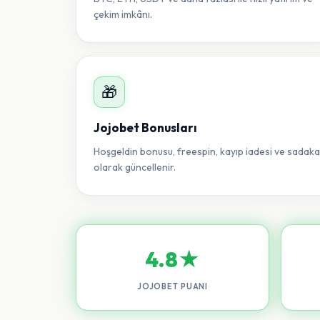
çekim imkânı.
🎁
Jojobet Bonusları
Hoşgeldin bonusu, freespin, kayıp iadesi ve sada
olarak güncellenir.
4.8★
JOJOBET PUANI