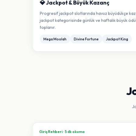
💎 Jackpot & Büyük Kazanç
Progresif jackpot slotlarında havuz büyüdükçe kaz
jackpot kategorisinde günlük ve haftalık büyük ödüll
toplanır.
Mega Moolah
Divine Fortune
Jackpot King
J
Jo
Giriş Rehberi · 5 dk okuma