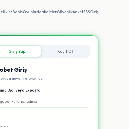
ellikler
Bahis
Oyunlar
Makaleler
Güvenlik
Anket
SSS
Giriş
Giriş Yap
Kayıt Ol
obet Giriş
bınıza güvenli oturum açın
anıcı Adı veya E-posta
e