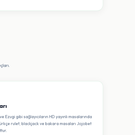
ları.
arı
ve Ezugi gibi sağlayıcıların HD yayınlı masalarında
ürkçe rulet, blackjack ve bakara masaları Jojobet
tur.