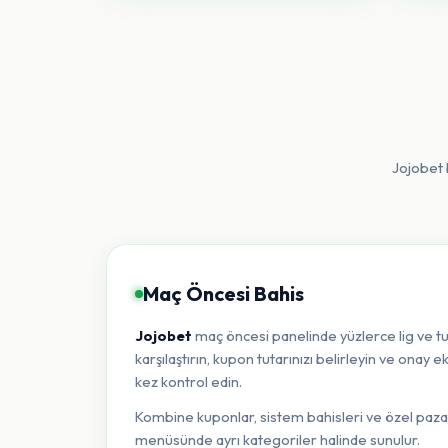
Jojobet 
Maç Öncesi Bahis
Jojobet
maç öncesi panelinde yüzlerce lig ve tur
karşılaştırın, kupon tutarınızı belirleyin ve onay 
kez kontrol edin.
Kombine kuponlar, sistem bahisleri ve özel paza
menüsünde ayrı kategoriler halinde sunulur.