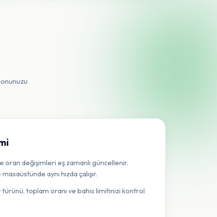
uponunuzu
mi
e oran değişimleri eş zamanlı güncellenir.
 masaüstünde aynı hızda çalışır.
rünü, toplam oranı ve bahis limitinizi kontrol