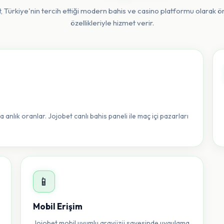
, Türkiye'nin tercih ettiği modern bahis ve casino platformu olarak ö
özellikleriyle hizmet verir.
 anlık oranlar. Jojobet canlı bahis paneli ile maç içi pazarları
📱
Mobil Erişim
Jojobet mobil uyumlu arayüzü sayesinde uygulama