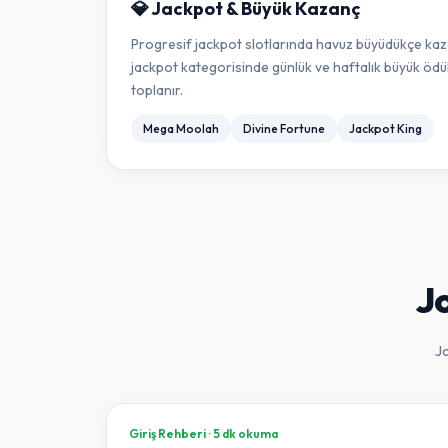
💎 Jackpot & Büyük Kazanç
Progresif jackpot slotlarında havuz büyüdükçe kaz
jackpot kategorisinde günlük ve haftalık büyük ödüll
toplanır.
Mega Moolah
Divine Fortune
Jackpot King
J
Jo
Giriş Rehberi · 5 dk okuma