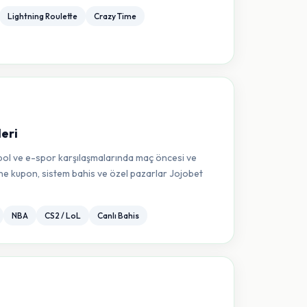
Lightning Roulette
Crazy Time
leri
ybol ve e-spor karşılaşmalarında maç öncesi ve
ne kupon, sistem bahis ve özel pazarlar Jojobet
NBA
CS2 / LoL
Canlı Bahis