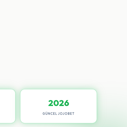
2026
GÜNCEL JOJOBET