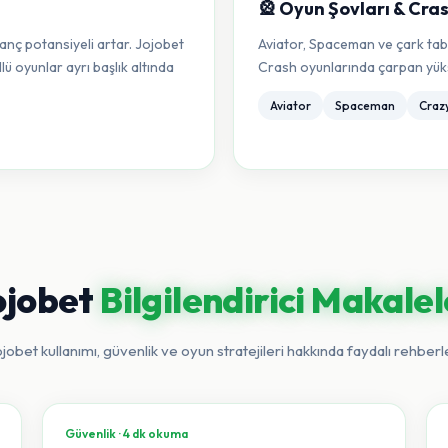
🎡 Oyun Şovları & Cra
anç potansiyeli artar. Jojobet
Aviator, Spaceman ve çark taban
ü oyunlar ayrı başlık altında
Crash oyunlarında çarpan yüksel
Aviator
Spaceman
Craz
ojobet
Bilgilendirici Makale
jobet kullanımı, güvenlik ve oyun stratejileri hakkında faydalı rehberl
Güvenlik · 4 dk okuma