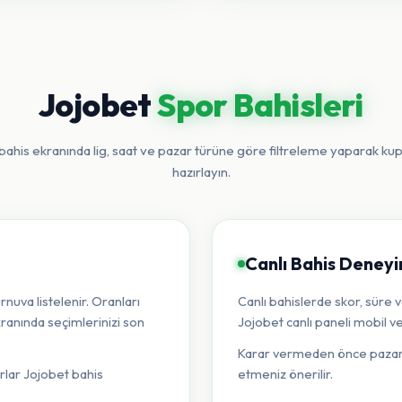
Jojobet
Spor Bahisleri
bahis ekranında lig, saat ve pazar türüne göre filtreleme yaparak k
hazırlayın.
Canlı Bahis Deneyi
nuva listelenir. Oranları
Canlı bahislerde skor, süre v
ekranında seçimlerinizi son
Jojobet canlı paneli mobil ve
Karar vermeden önce pazar tü
rlar Jojobet bahis
etmeniz önerilir.