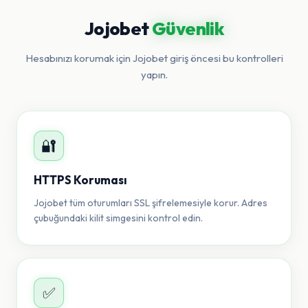
Jojobet
Güvenlik
Hesabınızı korumak için Jojobet giriş öncesi bu kontrolleri
yapın.
🔐
HTTPS Koruması
Jojobet tüm oturumları SSL şifrelemesiyle korur. Adres
çubuğundaki kilit simgesini kontrol edin.
✅