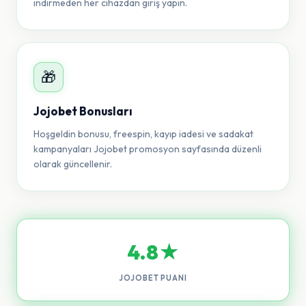
indirmeden her cihazdan giriş yapın.
🎁
Jojobet Bonusları
Hoşgeldin bonusu, freespin, kayıp iadesi ve sadakat
kampanyaları Jojobet promosyon sayfasında düzenli
olarak güncellenir.
4.8★
JOJOBET PUANI