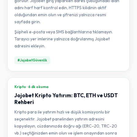
görülür. Jojobet giriş yaparken adres çubuğundaki alan
adını harf harf kontrol edin, HTTPS kilidinin aktif
olduğundan emin olun ve şifrenizi yalnızca resmi
sayfada girin.
Şüpheli e-posta veya SMS bağlantılarına tıklamayın.
Tarayıcı yer imlerine yalnızca doğrulanmış Jojobet
adresini ekleyin.
#JojobetGüvenlik
Kripto · 6 dk okuma
Jojobet Kripto Yatırım: BTC, ETH ve USDT
Rehberi
Kripto para ile yatırım hızlı ve düşük komisyonlu bir
seçenektir. Jojobet panelinden yatırım adresini
kopyalayın, cüzdanınızda doğru ağı (ERC-20, TRC-20
vb.) seçtiğinizden emin olun ve işlem onayından sonra