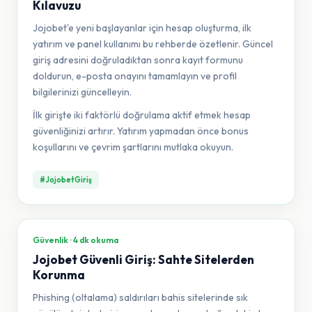
Kılavuzu
Jojobet'e yeni başlayanlar için hesap oluşturma, ilk
yatırım ve panel kullanımı bu rehberde özetlenir. Güncel
giriş adresini doğruladıktan sonra kayıt formunu
doldurun, e-posta onayını tamamlayın ve profil
bilgilerinizi güncelleyin.
İlk girişte iki faktörlü doğrulama aktif etmek hesap
güvenliğinizi artırır. Yatırım yapmadan önce bonus
koşullarını ve çevrim şartlarını mutlaka okuyun.
#JojobetGiriş
Güvenlik · 4 dk okuma
Jojobet Güvenli Giriş: Sahte Sitelerden
Korunma
Phishing (oltalama) saldırıları bahis sitelerinde sık