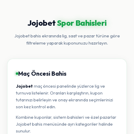
Jojobet
Spor Bahisleri
Jojobet bahis ekranında lig, saat ve pazar türüne göre
filtreleme yaparak kuponunuzu hazırlayın.
Maç Öncesi Bahis
Jojobet
maç öncesi panelinde yüzlerce lig ve
turnuva listelenir. Oranları karşılaştırın, kupon
tutarınızı belirleyin ve onay ekranında seçimlerinizi
son kez kontrol edin.
Kombine kuponlar, sistem bahisleri ve özel pazarlar
Jojobet bahis menüsünde ayrı kategoriler halinde
sunulur.