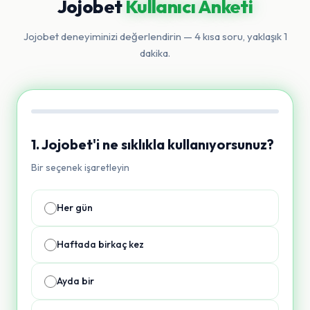
Jojobet
Kullanıcı Anketi
Jojobet deneyiminizi değerlendirin — 4 kısa soru, yaklaşık 1
dakika.
1. Jojobet'i ne sıklıkla kullanıyorsunuz?
Bir seçenek işaretleyin
Her gün
Haftada birkaç kez
Ayda bir