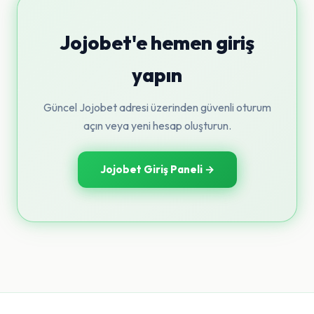
Jojobet'e hemen giriş
yapın
Güncel Jojobet adresi üzerinden güvenli oturum
açın veya yeni hesap oluşturun.
Jojobet Giriş Paneli →