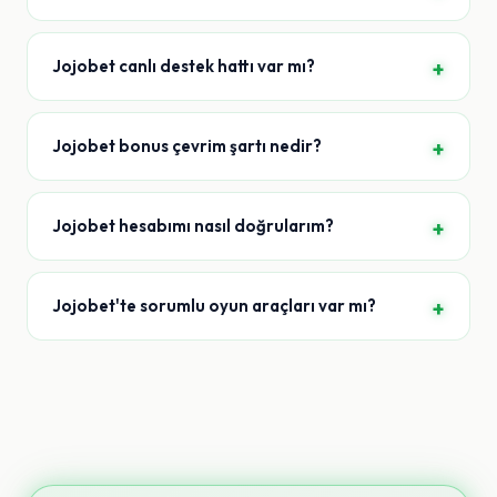
Jojobet canlı destek hattı var mı?
Jojobet bonus çevrim şartı nedir?
Jojobet hesabımı nasıl doğrularım?
Jojobet'te sorumlu oyun araçları var mı?