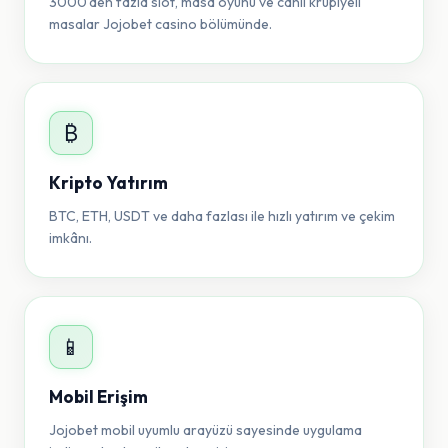
3000'den fazla slot, masa oyunu ve canlı krupiyeli
masalar Jojobet casino bölümünde.
₿
Kripto Yatırım
BTC, ETH, USDT ve daha fazlası ile hızlı yatırım ve çekim
imkânı.
📱
Mobil Erişim
Jojobet mobil uyumlu arayüzü sayesinde uygulama