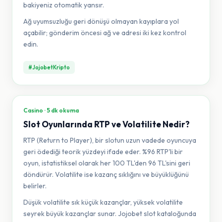
bakiyeniz otomatik yansır.
Ağ uyumsuzluğu geri dönüşü olmayan kayıplara yol
açabilir; gönderim öncesi ağ ve adresi iki kez kontrol
edin.
#JojobetKripto
Casino · 5 dk okuma
Slot Oyunlarında RTP ve Volatilite Nedir?
RTP (Return to Player), bir slotun uzun vadede oyuncuya
geri ödediği teorik yüzdeyi ifade eder. %96 RTP'li bir
oyun, istatistiksel olarak her 100 TL'den 96 TL'sini geri
döndürür. Volatilite ise kazanç sıklığını ve büyüklüğünü
belirler.
Düşük volatilite sık küçük kazançlar, yüksek volatilite
seyrek büyük kazançlar sunar. Jojobet slot kataloğunda