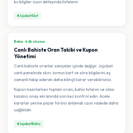
bu bilgiler oyun detayında listelenir.
#JojobetSlot
Bahis · 4 dk okuma
Canlı Bahiste Oran Takibi ve Kupon
Yönetimi
Canlı bahiste oranlar saniyeler içinde değişir. Jojobet
canlı panelinde skor, kırmızı kart ve süre bilgilerini eş
zamanlı takip ederek daha bilinçli karar verebilirsiniz.
Kupon hazırlarken toplam oranı, bahis tutarını ve olası
kazancı onay ekranında son kez kontrol edin. Acele
kararlar yerine pazar türünü anlamak uzun vadede daha
sağlıklıdır.
#JojobetBahis