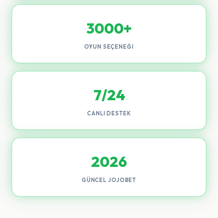
3000+
OYUN SEÇENEĞI
7/24
CANLI DESTEK
2026
GÜNCEL JOJOBET