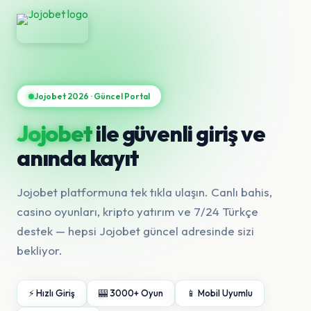
Jojobet 2026 · Güncel Portal
Jojobet
ile güvenli giriş ve
anında kayıt
Jojobet platformuna tek tıkla ulaşın. Canlı bahis,
casino oyunları, kripto yatırım ve 7/24 Türkçe
destek — hepsi Jojobet güncel adresinde sizi
bekliyor.
⚡ Hızlı Giriş
🎰 3000+ Oyun
📱 Mobil Uyumlu