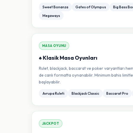
Sweet Bonanza
Gates of Olympus
Big Bass B
Megaways
MASA OYUNU
♠️ Klasik Masa Oyunları
Rulet, blackjack, baccarat ve poker varyantları he
de canlı formatta oynanabilir. Minimum bahis limitl
başlayabilir.
Avrupa Ruleti
Blackjack Classic
Baccarat Pro
JACKPOT