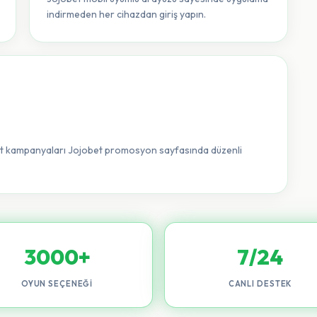
indirmeden her cihazdan giriş yapın.
kat kampanyaları Jojobet promosyon sayfasında düzenli
3000+
7/24
OYUN SEÇENEĞI
CANLI DESTEK