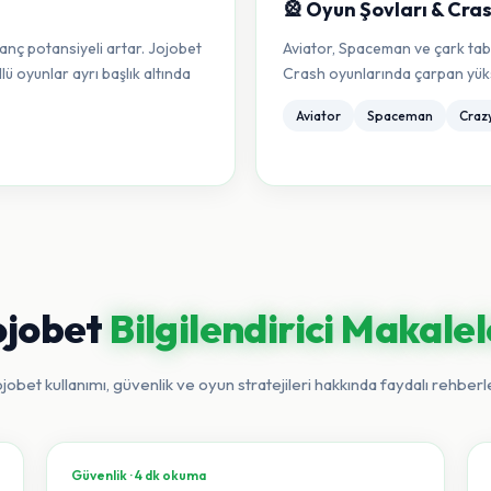
🎡 Oyun Şovları & Cra
anç potansiyeli artar. Jojobet
Aviator, Spaceman ve çark taban
ü oyunlar ayrı başlık altında
Crash oyunlarında çarpan yüksel
Aviator
Spaceman
Craz
ojobet
Bilgilendirici Makale
jobet kullanımı, güvenlik ve oyun stratejileri hakkında faydalı rehberl
Güvenlik · 4 dk okuma