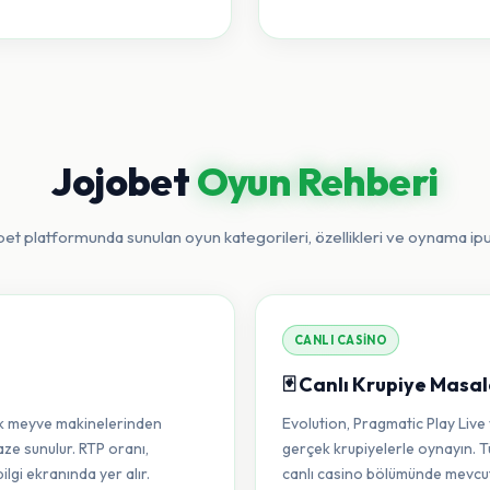
Jojobet
Oyun Rehberi
bet platformunda sunulan oyun kategorileri, özellikleri ve oynama ipuç
CANLI CASINO
🃏 Canlı Krupiye Masal
sik meyve makinelerinden
Evolution, Pragmatic Play Live 
ze sunulur. RTP oranı,
gerçek krupiyelerle oynayın. T
lgi ekranında yer alır.
canlı casino bölümünde mevcut