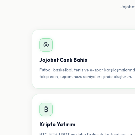
Jojobet
🎯
Jojobet Canlı Bahis
Futbol, basketbol, tenis ve e-spor karşılaşmalarında
takip edin, kuponunuzu saniyeler içinde oluşturun.
₿
Kripto Yatırım
BTC, ETH, USDT ve daha fazlası ile hızlı yatırım ve