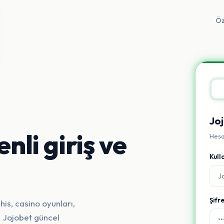
Öz
Joj
enli giriş ve
Hesa
Kull
Şifr
his, casino oyunları,
i Jojobet güncel