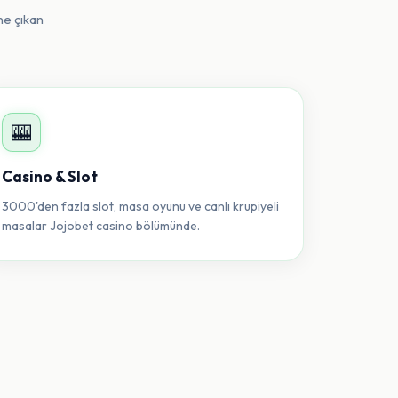
ne çıkan
🎰
Casino & Slot
3000'den fazla slot, masa oyunu ve canlı krupiyeli
masalar Jojobet casino bölümünde.