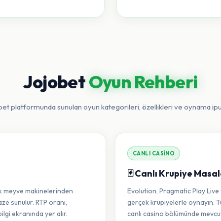
Jojobet
Oyun Rehberi
bet platformunda sunulan oyun kategorileri, özellikleri ve oynama ipuç
CANLI CASINO
🃏 Canlı Krupiye Masal
sik meyve makinelerinden
Evolution, Pragmatic Play Live 
ze sunulur. RTP oranı,
gerçek krupiyelerle oynayın. T
lgi ekranında yer alır.
canlı casino bölümünde mevcut