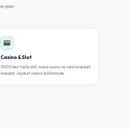
ne çıkan
🎰
Casino & Slot
3000'den fazla slot, masa oyunu ve canlı krupiyeli
masalar Jojobet casino bölümünde.