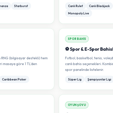
onanza
Starburst
Canlı Rulet
Canlı Blackjack
Monopoly Live
SPOR BAHIS
⚽ Spor & E-Spor Bahis
m RNG (bilgisayar destekli) hem
Futbol, basketbol, tenis, vole
eri masaya göre 1 TL'den
canlı bahis seçenekleri. Kombi
spor panelinde listelenir.
Caribbean Poker
Süper Lig
Şampiyonlar Ligi
OYUN ŞOVU