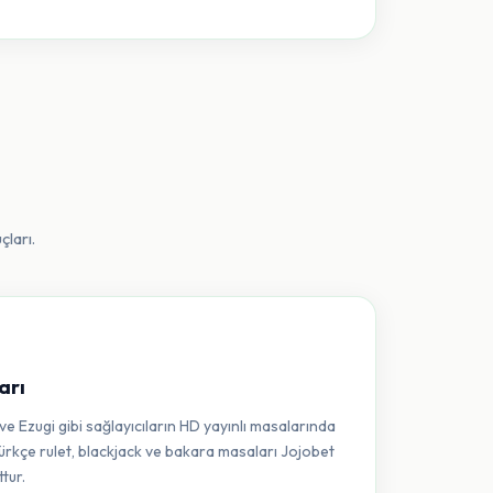
ları.
arı
ve Ezugi gibi sağlayıcıların HD yayınlı masalarında
ürkçe rulet, blackjack ve bakara masaları Jojobet
tur.