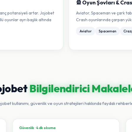
🎡 Oyun Şovları & Cra
anç potansiyeli artar. Jojobet
Aviator, Spaceman ve çark taban
ü oyunlar ayrı başlık altında
Crash oyunlarında çarpan yüksel
Aviator
Spaceman
Craz
ojobet
Bilgilendirici Makale
jobet kullanımı, güvenlik ve oyun stratejileri hakkında faydalı rehberl
Güvenlik · 4 dk okuma