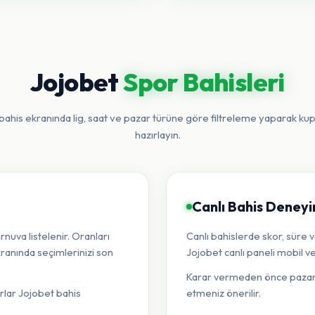
Jojobet
Spor Bahisleri
bahis ekranında lig, saat ve pazar türüne göre filtreleme yaparak k
hazırlayın.
Canlı Bahis Deneyi
nuva listelenir. Oranları
Canlı bahislerde skor, süre v
ekranında seçimlerinizi son
Jojobet canlı paneli mobil ve
Karar vermeden önce pazar tü
rlar Jojobet bahis
etmeniz önerilir.