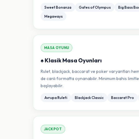
Sweet Bonanza
Gates of Olympus
Big Bass B
Megaways
MASA OYUNU
♠️ Klasik Masa Oyunları
Rulet, blackjack, baccarat ve poker varyantları he
de canlı formatta oynanabilir. Minimum bahis limitl
başlayabilir.
Avrupa Ruleti
Blackjack Classic
Baccarat Pro
JACKPOT