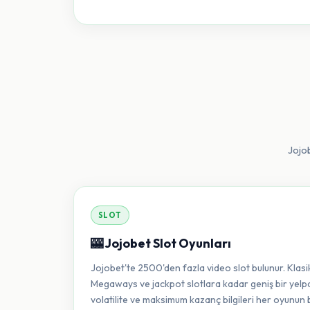
Jojo
SLOT
🎰 Jojobet Slot Oyunları
Jojobet'te 2500'den fazla video slot bulunur. Kla
Megaways ve jackpot slotlara kadar geniş bir yelpa
volatilite ve maksimum kazanç bilgileri her oyunun bi