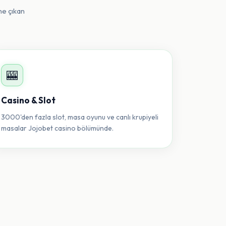
ne çıkan
🎰
Casino & Slot
3000'den fazla slot, masa oyunu ve canlı krupiyeli
masalar Jojobet casino bölümünde.