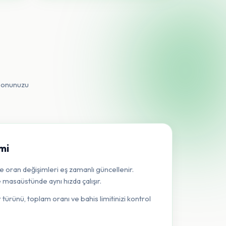
uponunuzu
mi
e oran değişimleri eş zamanlı güncellenir.
 masaüstünde aynı hızda çalışır.
rünü, toplam oranı ve bahis limitinizi kontrol