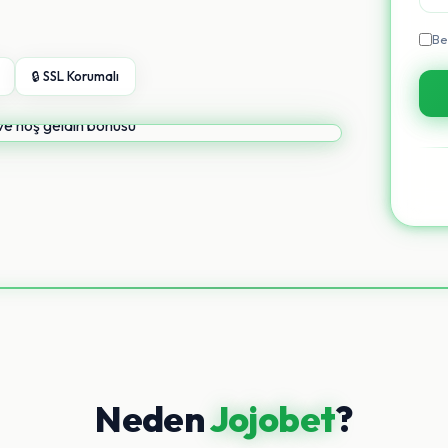
Be
🔒 SSL Korumalı
Neden
Jojobet
?