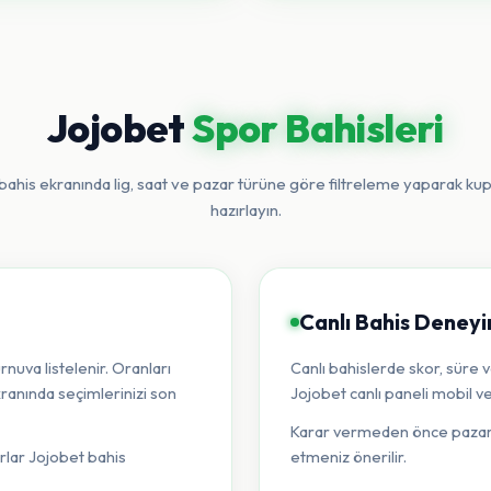
Jojobet
Spor Bahisleri
bahis ekranında lig, saat ve pazar türüne göre filtreleme yaparak k
hazırlayın.
Canlı Bahis Deneyi
nuva listelenir. Oranları
Canlı bahislerde skor, süre v
ekranında seçimlerinizi son
Jojobet canlı paneli mobil ve
Karar vermeden önce pazar tü
rlar Jojobet bahis
etmeniz önerilir.